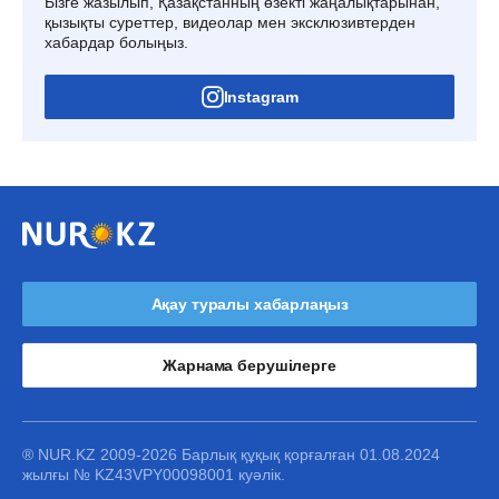
Бізге жазылып, Қазақстанның өзекті жаңалықтарынан,
қызықты суреттер, видеолар мен эксклюзивтерден
хабардар болыңыз.
Instagram
Ақау туралы хабарлаңыз
Жарнама берушілерге
® NUR.KZ 2009-2026 Барлық құқық қорғалған 01.08.2024
жылғы № KZ43VPY00098001 куәлік.