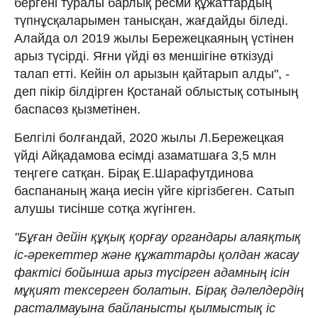
бергені туралы барлық ресми құжаттардың
түпнұсқаларымен танысқан, жағдайды біледі.
Алайда ол 2019 жылы Бережецкаяның үстінен
арыз түсірді. Яғни үйді өз меншігіне өткізуді
талап етті. Кейін ол арызын қайтарып алды", -
деп пікір білдірген Қостанай облыстық сотының
баспасөз қызметінен.
Белгілі болғандай, 2020 жылы Л.Бережецкая
үйді Айқадамова есімді азаматшаға 3,5 млн
теңгеге сатқан. Бірақ Е.Шарафутдинова
баспананың жаңа иесін үйге кіргізбеген. Сатып
алушы тисінше сотқа жүгінген.
"Бұған дейін құқық қорғау органдары алаяқтық
іс-әрекеттер және құжаттарды қолдан жасау
фактісі бойынша арыз түсірген адамның ісін
мұқият тексерген болатын. Бірақ дәлелдердің
расталмауына байланысты қылмыстық іс