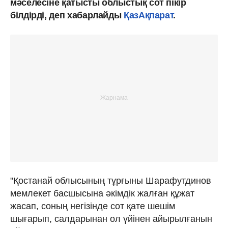
мәселесіне қатысты облыстық сот пікір
білдірді, деп хабарлайды
ҚазАқпарат
.
"Қостанай облысының тұрғыны Шарафутдинов
мемлекет басшысына әкімдік жалған құжат
жасап, соның негізінде сот қате шешім
шығарып, салдарынан ол үйінен айырылғанын