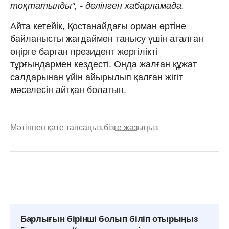
тоқтатылды", - делінген хабарламада.
Айта кетейік, Қостанайдағы орман өртіне
байланысты жағдаймен танысу үшін аталған
өңірге барған президент жергілікті
тұрғындармен кездесті. Онда жалған құжат
салдарынан үйін айырылып қалған жігіт
мәселесін айтқан болатын.
Мәтіннен қате тапсаңыз,
бізге жазыңыз
Барлығын бірінші болып біліп отырыңыз