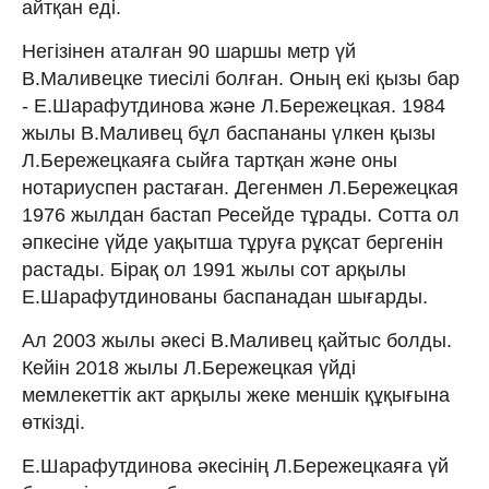
айтқан еді.
Негізінен аталған 90 шаршы метр үй
В.Маливецке тиесілі болған. Оның екі қызы бар
- Е.Шарафутдинова және Л.Бережецкая. 1984
жылы В.Маливец бұл баспананы үлкен қызы
Л.Бережецкаяға сыйға тартқан және оны
нотариуспен растаған. Дегенмен Л.Бережецкая
1976 жылдан бастап Ресейде тұрады. Сотта ол
әпкесіне үйде уақытша тұруға рұқсат бергенін
растады. Бірақ ол 1991 жылы сот арқылы
Е.Шарафутдинованы баспанадан шығарды.
Ал 2003 жылы әкесі В.Маливец қайтыс болды.
Кейін 2018 жылы Л.Бережецкая үйді
мемлекеттік акт арқылы жеке меншік құқығына
өткізді.
Е.Шарафутдинова әкесінің Л.Бережецкаяға үй