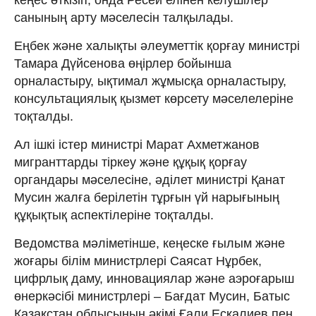
санының арту мәселесін талқылады.
Еңбек және халықты әлеуметтік қорғау министрі
Тамара Дүйсенова өңірлер бойынша
орналастыру, ықтимал жұмысқа орналастыру,
консультациялық қызмет көрсету мәселелеріне
тоқталды.
Ал ішкі істер министрі Марат Ахметжанов
мигранттарды тіркеу және құқық қорғау
органдары мәселесіне, әділет министрі Қанат
Мусин жалға берілетін тұрғын үй нарығының
құқықтық аспектілеріне тоқталды.
Ведомства мәліметінше, кеңеске ғылым және
жоғары білім министрлері Саясат Нұрбек,
цифрлық даму, инновациялар және аэроғарыш
өнеркәсібі министрлері – Бағдат Мусин, Батыс
Қазақстан облысының әкімі Ғали Есқалиев пен