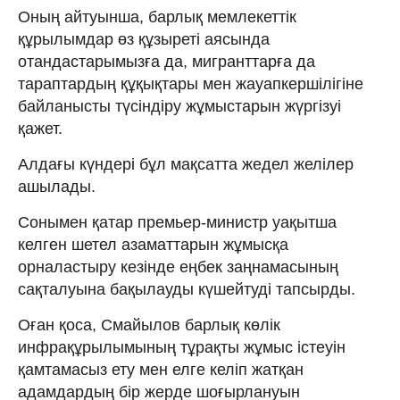
Оның айтуынша, барлық мемлекеттік
құрылымдар өз құзыреті аясында
отандастарымызға да, мигранттарға да
тараптардың құқықтары мен жауапкершілігіне
байланысты түсіндіру жұмыстарын жүргізуі
қажет.
Алдағы күндері бұл мақсатта жедел желілер
ашылады.
Сонымен қатар премьер-министр уақытша
келген шетел азаматтарын жұмысқа
орналастыру кезінде еңбек заңнамасының
сақталуына бақылауды күшейтуді тапсырды.
Оған қоса, Смайылов барлық көлік
инфрақұрылымының тұрақты жұмыс істеуін
қамтамасыз ету мен елге келіп жатқан
адамдардың бір жерде шоғырлануын