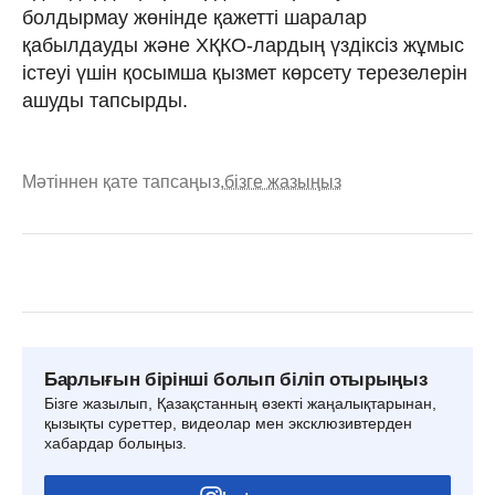
болдырмау жөнінде қажетті шаралар
қабылдауды және ХҚКО-лардың үздіксіз жұмыс
істеуі үшін қосымша қызмет көрсету терезелерін
ашуды тапсырды.
Мәтіннен қате тапсаңыз,
бізге жазыңыз
Барлығын бірінші болып біліп отырыңыз
Бізге жазылып, Қазақстанның өзекті жаңалықтарынан,
қызықты суреттер, видеолар мен эксклюзивтерден
хабардар болыңыз.