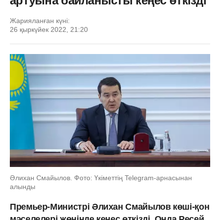
артуына байланысты кеңес өткізді
Жарияланған күні:
26 қыркүйек 2022, 21:20
Әлихан Смайылов. Фото: Үкіметтің Telegram-арнасынан
алынды
Премьер-Министрі Әлихан Смайылов көші-қон
мәселелері жөнінде кеңес өткізді. Онда Ресей