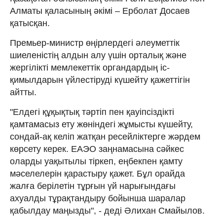
Алматы қаласының әкімі – Ерболат Досаев
қатысқан.
Премьер-министр өңірлердегі әлеуметтік
шиеленістің алдын алу үшін орталық және
жергілікті мемлекеттік органдардың іс-
қимылдарын үйлестіруді күшейту қажеттігін
айтты.
"Елдегі құқықтық тәртіп пен қауіпсіздікті
қамтамасыз ету жөніндегі жұмысты күшейту,
сондай-ақ келіп жатқан ресейліктерге жәрдем
көрсету керек. ЕАЭО заңнамасына сәйкес
оларды уақытылы тіркеп, еңбекпен қамту
мәселелерін қарастыру қажет. Бұл орайда
жалға берілетін тұрғын үй нарығындағы
ахуалды тұрақтандыру бойынша шаралар
қабылдау маңызды", - деді Әлихан Смайылов.