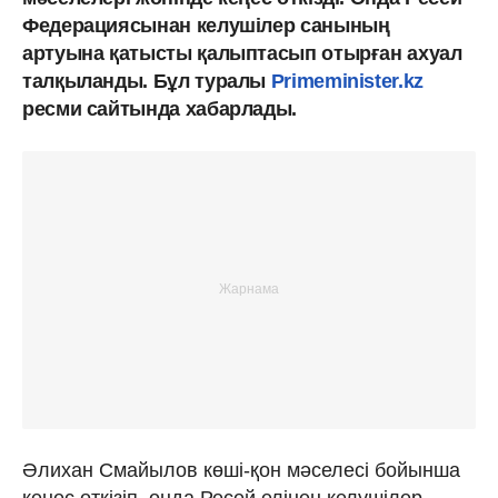
Федерациясынан келушілер санының
артуына қатысты қалыптасып отырған ахуал
талқыланды. Бұл туралы
Primeminister.kz
ресми сайтында хабарлады.
Әлихан Смайылов көші-қон мәселесі бойынша
кеңес өткізіп, онда Ресей елінен келушілер