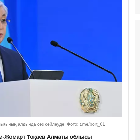
ғының алдында сөз сөйлеуде. Фото: t.me/bort_01
м-Жомарт Тоқаев Алматы облысы