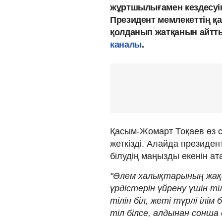
жұртшылығамен кездесуінд
Президент мемлекеттің қаз
қолданып жатқанын айтт
каналы
.
Қасым-Жомарт Тоқаев өз сөз
жеткізді. Алайда президент
білудің маңызды екенін ата
"Әлем халықтарының жақсы
үрдістерін үйрену үшін 
тілін біл, жеті түрлі ілі
тіл білсе, алдынан сонша 