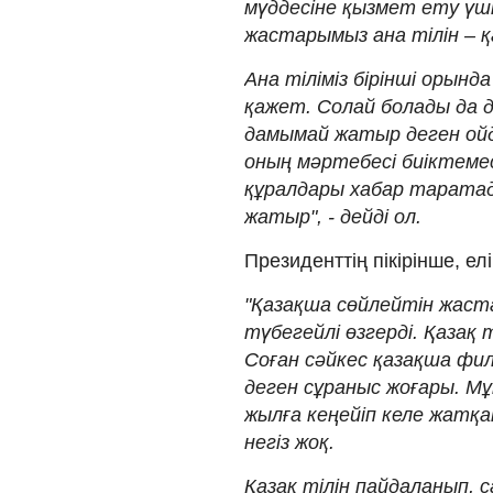
мүддесіне қызмет ету үші
жастарымыз ана тілін – қа
Ана тіліміз бірінші орынд
қажет. Солай болады да д
дамымай жатыр деген ойда
оның мәртебесі биіктеме
құралдары хабар таратад
жатыр", - дейді ол.
Президенттің пікірінше, елі
"Қазақша сөйлейтін жаста
түбегейлі өзгерді. Қазақ т
Соған сәйкес қазақша фил
деген сұраныс жоғары. Мұ
жылға кеңейіп келе жатқ
негіз жоқ.
Қазақ тілін пайдаланып, 