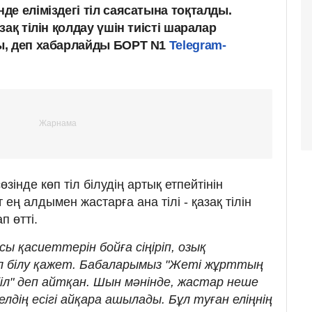
е еліміздегі тіл саясатына тоқталды.
ақ тілін қолдау үшін тиісті шаралар
ы, деп хабарлайды БОРТ N1
Telegram-
інде көп тіл білудің артық етпейтінін
 ең алдымен жастарға ана тілі - қазақ тілін
п өтті.
 қасиеттерін бойға сіңіріп, озық
тіл білу қажет. Бабаларымыз "Жеті жұрттың
м біл" деп айтқан. Шын мәнінде, жастар неше
елдің есігі айқара ашылады. Бұл туған еліңнің