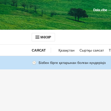
МӘЗІР
САЯСАТ
Қазақстан
Сыртқы саясат
Т
Бізбен бірге қатарынан болған күндеріңіз