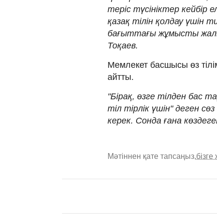
теріс түсініктер кейбір
қазақ тілін қолдау үшін 
бағыттағы жұмысты жалға
Тоқаев.
Мемлекет басшысы өз тілім
айтты.
"Бірақ, өзге тілден бас та
тіл тірлік үшін" деген сөз
керек. Сонда ғана көздег
Мәтіннен қате тапсаңыз,
бізге