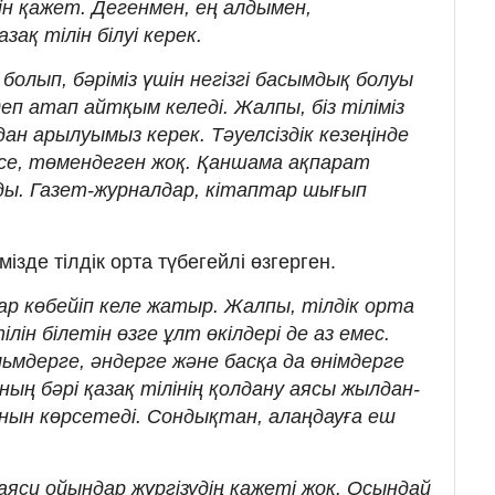
н қажет. Дегенмен, ең алдымен,
зақ тілін білуі керек.
а болып, бәріміз үшін негізгі басымдық болуы
еп атап айтқым келеді. Жалпы, біз тіліміз
н арылуымыз керек. Тәуелсіздік кезеңінде
се, төмендеген жоқ. Қаншама ақпарат
ы. Газет-журналдар, кітаптар шығып
мізде тілдік орта түбегейлі өзгерген.
р көбейіп келе жатыр. Жалпы, тілдік орта
ілін білетін өзге ұлт өкілдері де аз емес.
ьмдерге, әндерге және басқа да өнімдерге
ның бәрі қазақ тілінің қолдану аясы жылдан-
анын көрсетеді. Сондықтан, алаңдауға еш
саяси ойындар жүргізудің қажеті жоқ. Осындай