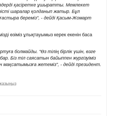
 елдерді қасіретке ұшыратты. Мемлекет
тиісті шаралар қолданып жатыр. Бұл
стыра береміз", - дейді Қасым-Жомарт
ізді өзіміз ұлықтауымыз керек екенін баса
ртуға болмайды. "Өз тілің бірлік үшін, өзге
 бар. Біз тіл саясатын байыппен жүргізуіміз
ен мақсатымызға жетеміз", - дейді президент.
 жазыңыз