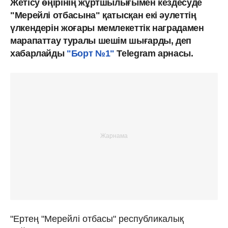
Жетісу өңірінің жұртшылығымен кездесуде
"Мерейлі отбасына" қатысқан екі әулеттің
үлкендерін жоғары мемлекеттік наградамен
марапаттау туралы шешім шығарды, деп
хабарлайды
"Борт №1"
Telegram арнасы.
"Ертең "Мерейлі отбасы" республикалық