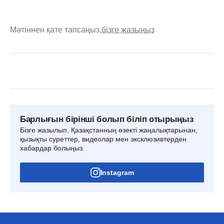
Мәтіннен қате тапсаңыз,
бізге жазыңыз
Барлығын бірінші болып біліп отырыңыз
Бізге жазылып, Қазақстанның өзекті жаңалықтарынан,
қызықты суреттер, видеолар мен эксклюзивтерден
хабардар болыңыз.
Instagram