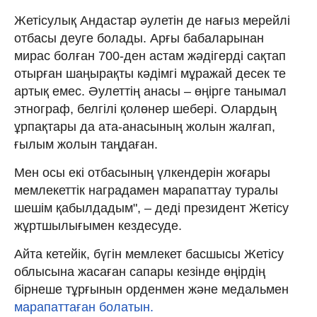
Жетісулық Андастар әулетін де нағыз мерейлі
отбасы деуге болады. Арғы бабаларынан
мирас болған 700-ден астам жәдігерді сақтап
отырған шаңырақты кәдімгі мұражай десек те
артық емес. Әулеттің анасы – өңірге танымал
этнограф, белгілі қолөнер шебері. Олардың
ұрпақтары да ата-анасының жолын жалғап,
ғылым жолын таңдаған.
Мен осы екі отбасының үлкендерін жоғары
мемлекеттік наградамен марапаттау туралы
шешім қабылдадым", – деді президент Жетісу
жұртшылығымен кездесуде.
Айта кетейік, бүгін мемлекет басшысы Жетісу
облысына жасаған сапары кезінде өңірдің
бірнеше тұрғынын орденмен және медальмен
марапаттаған болатын.