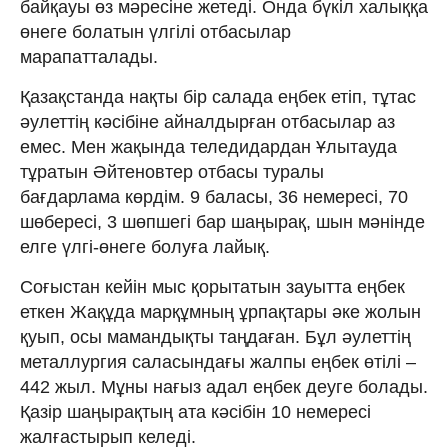
байқауы өз мәресіне жетеді. Онда бүкіл халыққа
өнеге болатын үлгілі отбасылар
марапатталады.
Қазақстанда нақты бір салада еңбек етіп, тұтас
әулеттің кәсібіне айналдырған отбасылар аз
емес. Мен жақында теледидардан Ұлытауда
тұратын Әйтеновтер отбасы туралы
бағдарлама көрдім. 9 баласы, 36 немересі, 70
шөбересі, 3 шөпшегі бар шаңырақ, шын мәнінде
елге үлгі-өнеге болуға лайық.
Соғыстан кейін мыс қорытатын зауытта еңбек
еткен Жақұда марқұмның ұрпақтары әке жолын
қуып, осы мамандықты таңдаған. Бұл әулеттің
металлургия саласындағы жалпы еңбек өтілі –
442 жыл. Мұны нағыз адал еңбек деуге болады.
Қазір шаңырақтың ата кәсібін 10 немересі
жалғастырып келеді.