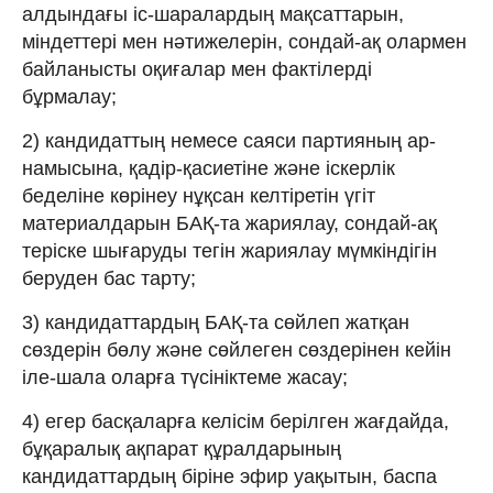
алдындағы іс-шаралардың мақсаттарын,
міндеттері мен нәтижелерін, сондай-ақ олармен
байланысты оқиғалар мен фактілерді
бұрмалау;
2) кандидаттың немесе саяси партияның ар-
намысына, қадір-қасиетіне және іскерлік
беделіне көрінеу нұқсан келтіретін үгіт
материалдарын БАҚ-та жариялау, сондай-ақ
теріске шығаруды тегін жариялау мүмкіндігін
беруден бас тарту;
3) кандидаттардың БАҚ-та сөйлеп жатқан
сөздерiн бөлу және сөйлеген сөздерiнен кейін
iле-шала оларға түсініктеме жасау;
4) егер басқаларға келісім берілген жағдайда,
бұқаралық ақпарат құралдарының
кандидаттардың біріне эфир уақытын, баспа