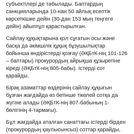
субъектілері де табылады. Баптардың
санкцияларында 10-нан 50 айлық есептік
көрсеткішке дейін (30-дан 153 мың теңгеге
дейін) айыппұл қарастырылған.
Сайлау құқықтарына қол сұғатын осы және
басқа да әкімшілік құқық бұзушылықтар
бойынша өндірістерді қозғау (ӘҚБтК-нің 101-126
– баптары) прокурордың айрықша құзыретіне
кіреді (ӘҚБтК-нің 805-бабы). Істерді сот
қарайды.
Бірақ азаматтар өздерінің сайлау құқығын
бұзған жағдайда өз бетінше тікелей сотқа да
жүгіне алады (ӘҚБтК-нің 807-бабының 1-
бөлігінің 4-тармағы).
Бұл жағдайда аталған санаттағы істерді бірден
(прокурордың қаулысынсыз) соттар қарайды,