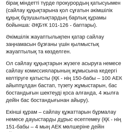
бірақ міндетті түрде прокурордың қатысуымен
(сайлау құқықтарына қол сұғатын әкімшілік
құқық бұзушылықтардың барлық құрамы
бойынша: ӘҚБтК 101-126 - баптары).
Әкімшілік жауаптылықпен қатар сайлау
заңнамасын бұзғаны үшін қылмыстық
жауаптылық та көзделген.
Ол сайлау құқықтарын жүзеге асыруға немесе
сайлау комиссияларының жұмысына кедергі
келтіруге қатысты (ҚК - нің 150-бабы – 100 АЕК
айыппұлдан бастап, түзету жұмыстарын, бас
бостандығын шектеуді қоса алғанда, 4 жылға
дейін бас бостандығынан айыру).
Екінші құрам – сайлау құжаттарын бұрмалау
немесе дауыстарды дұрыс есептемеу (ҚК - нің
151-бабы – 4 мың АЕК мөлшеріне дейін