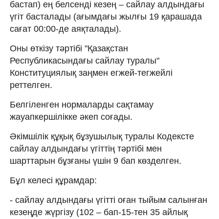
бастап) ең белсенді кезең – сайлау алдындағы
үгіт басталады (ағымдағы жылғы 19 қарашада
сағат 00:00-де аяқталады).
Оны өткізу тәртібі "Қазақстан
Республикасындағы сайлау туралы"
Конституциялық заңмен егжей-тегжейлі
реттелген.
Белгіленген нормаларды сақтамау
жауапкершілікке әкеп соғады.
Әкімшілік құқық бұзушылық туралы Кодексте
сайлау алдындағы үгіттің тәртібі мен
шарттарын бұзғаны үшін 9 бап көзделген.
Бұл келесі құрамдар:
- сайлау алдындағы үгiтті оған тыйым салынған
кезеңде жүргiзу (102 – бап-15-тен 35 айлық