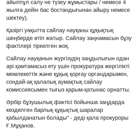
айыппұл салу не түзеу жұмыстары / немесе 4
жылға дейін бас бостандығынан айыру немесе
шектеу).
Қазіргі уақытта сайлау науқаны құқықтық
шеңберде өтіп жатыр. Сайлау заңнамасын бұзу
фактілері тіркелген жоқ.
Сайлау науқанын жүргізудің заңдылығын одан
әрі қамтамасыз ету үшін прокуратура жергілікті
мемлекеттік және құқық қорғау органдарымен,
сондай-ақ қалалық аумақтық сайлау
комиссиясымен тығыз қарым-қатынас орнатты.
Әрбір бұзушылық фактісі бойынша заңдарда
көзделген барлық құқықтық шаралар
қабылданатын болады" - деді қала прокуроры
Ғ.Мұқанов.