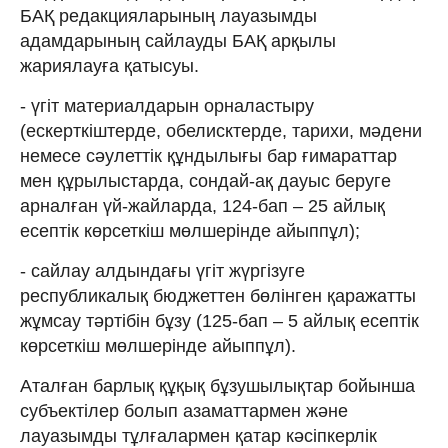
БАҚ редакцияларының лауазымды
адамдарының сайлауды БАҚ арқылы
жариялауға қатысуы.
- үгіт материалдарын орналастыру
(ескерткіштерде, обелисктерде, тарихи, мәдени
немесе сәулеттік құндылығы бар ғимараттар
мен құрылыстарда, сондай-ақ дауыс беруге
арналған үй-жайларда, 124-бап – 25 айлық
есептік көрсеткіш мөлшерінде айыппұл);
- сайлау алдындағы үгіт жүргізуге
республикалық бюджеттен бөлінген қаражатты
жұмсау тәртібін бұзу (125-бап – 5 айлық есептік
көрсеткіш мөлшерінде айыппұл).
Аталған барлық құқық бұзушылықтар бойынша
субъектілер болып азаматтармен және
лауазымды тұлғалармен қатар кәсіпкерлік