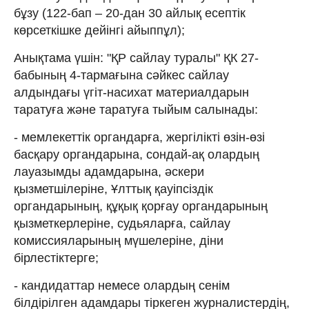
бұзу (122-бап – 20-дан 30 айлық есептік
көрсеткішке дейінгі айыппұл);
Анықтама үшін: "ҚР сайлау туралы" ҚК 27-
бабының 4-тармағына сәйкес сайлау
алдындағы үгіт-насихат материалдарын
таратуға және таратуға тыйым салынады:
- мемлекеттік органдарға, жергілікті өзін-өзі
басқару органдарына, сондай-ақ олардың
лауазымды адамдарына, әскери
қызметшілеріне, Ұлттық қауіпсіздік
органдарының, құқық қорғау органдарының
қызметкерлеріне, судьяларға, сайлау
комиссияларының мүшелеріне, діни
бірлестіктерге;
- кандидаттар немесе олардың сенім
білдірілген адамдары тіркеген журналистердің,