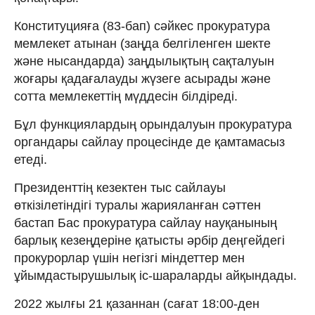
Конституцияға (83-бап) сәйкес прокуратура
мемлекет атынан (заңда белгіленген шекте
және нысандарда) заңдылықтың сақталуын
жоғары қадағалауды жүзеге асырады және
сотта мемлекеттің мүддесiн білдіреді.
Бұл функциялардың орындалуын прокуратура
органдары сайлау процесінде де қамтамасыз
етеді.
Президенттің кезектен тыс сайлауы
өткізілетіндігі туралы жарияланған сәттен
бастап Бас прокуратура сайлау науқанының
барлық кезеңдеріне қатысты әрбір деңгейдегі
прокурорлар үшін негізгі міндеттер мен
ұйымдастырушылық іс-шараларды айқындады.
2022 жылғы 21 қазаннан (сағат 18:00-ден