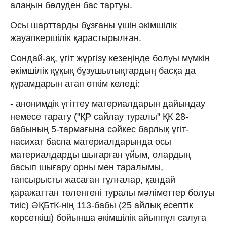
алаңын бөлуден бас тартуы.
Осы шарттарды бұзғаны үшін әкімшілік
жауапкершілік қарастырылған.
Сондай-ақ, үгіт жүргізу кезеңінде болуы мүмкін
әкімшілік құқық бұзушылықтардың басқа да
құрамдарын атап өткім келеді:
- анонимдік үгiттеу материалдарын дайындау
немесе тарату ("ҚР сайлау туралы" ҚК 28-
бабының 5-тармағына сәйкес барлық үгіт-
насихат баспа материалдарында осы
материалдарды шығарған ұйым, олардың
басып шығару орны мен таралымы,
тапсырысты жасаған тұлғалар, қандай
қаражаттан төленгені туралы мәліметтер болуы
тиіс) ӘҚБтК-нің 113-бабы (25 айлық есептік
көрсеткіш) бойынша әкімшілік айыппұл салуға