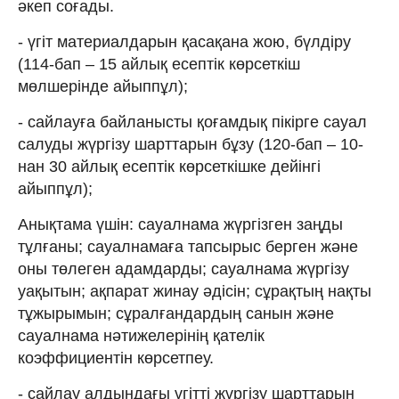
әкеп соғады.
- үгіт материалдарын қасақана жою, бүлдіру
(114-бап – 15 айлық есептік көрсеткіш
мөлшерінде айыппұл);
- сайлауға байланысты қоғамдық пiкiрге сауал
салуды жүргiзу шарттарын бұзу (120-бап – 10-
нан 30 айлық есептік көрсеткішке дейінгі
айыппұл);
Анықтама үшін: сауалнама жүргізген заңды
тұлғаны; сауалнамаға тапсырыс берген және
оны төлеген адамдарды; сауалнама жүргізу
уақытын; ақпарат жинау әдісін; сұрақтың нақты
тұжырымын; сұралғандардың санын және
сауалнама нәтижелерінің қателік
коэффициентін көрсетпеу.
- сайлау алдындағы үгітті жүргізу шарттарын