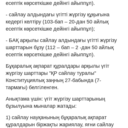
есептiк көрсеткiшке дейінгі айыппұл).
- сайлау алдындағы үгітті жүргізу құқығына
кедергі келтіру (103-бап – 20-дан 50 айлық
есептiк көрсеткiшке дейінгі айыппұл);
- БАҚ арқылы сайлау алдындағы үгітті жүргізу
шарттарын бұзу (112 – бап – 2 -дан 50 айлық
есептiк көрсеткiшке дейінгі айыппұл).
Бұқаралық ақпарат құралдары арқылы үгіт
жүргізу шарттары "ҚР сайлау туралы"
Конституциялық заңның 27-бабында (7-
тармағы) белгіленген.
Анықтама үшін: үгіт жүргізу шарттарының
бұзылуына мыналар жатады:
1) сайлау науқанының бұқаралық ақпарат
құралдарын біржақты жариялау, яғни сайлау