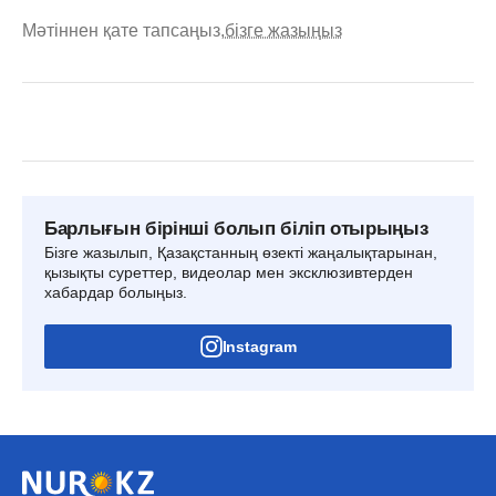
Мәтіннен қате тапсаңыз,
бізге жазыңыз
Барлығын бірінші болып біліп отырыңыз
Бізге жазылып, Қазақстанның өзекті жаңалықтарынан,
қызықты суреттер, видеолар мен эксклюзивтерден
хабардар болыңыз.
Instagram