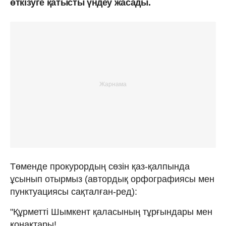
өткізуге қатысты үндеу жасады.
Төменде прокурордың сөзін қаз-қалпында
ұсынып отырмыз (автордық орфографиясы мен
пунктуациясы сақталған-ред):
"Құрметті Шымкент қаласының тұрғындары мен
қонақтары!