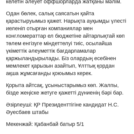
келетін әлеует оффшорларда жатқаны мәлім.
Одан бөлек, салық саясатын қайта
қарастыруымыз қажет. Нарықта ауқымды үлесті
иеленіп отырған компаниялар мен
конгломераттар ел бюджетіне айтарлықтай көп
төлем енгізуге міндеттелуі тиіс, осылайша
үкіметтік әлеуметтік бағдарламалар
қаржыландырылады. Біз олардың есебінен
мемлекет қарызын азайтып, Ұлттық қордан
ақша жұмсағанды қоюымыз керек.
Қорыта айтсақ, ұсыныстарымыз көп. Жалпы,
бізде жеңіске жетуге қажетті дүниенің бәрі бар.
Әзірлеуші: ҚР Президенттігіне кандидат Н.С.
Әуесбаев штабы
Мекенжай: Қабанбай батыр 5/1