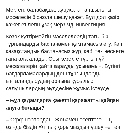
Мектеп, балабақша, аурухана тапшылығы
мәселесін біржола шешу қажет. Бұл дәл қазір
қажет етілетін ұзақ мерзімді инвестиция.
Кезек күттірмейтін мәселелердің тағы бірі –
тұрғындарды баспанамен қамтамасыз ету. Көп
қазақстандық баспанасыз жүр, көбі тек несиеге
ғана ала алады. Осы кезекте тұрғын үй
мәселелерін қайта қарауды ұсынамын. Бүгінгі
бағдарламалардың дені тұрғындарды
ынталандырудың орнына құрылыс
салушылардың мүддесіне жұмыс істеуде.
– Бұл қадамдарға қажетті қаражатты қайдан
алуға болады?
– Оффшорлардан. Жобамен есептегеннің
өзінде біздің Ұлттық қорымыздың үшеуіне тең