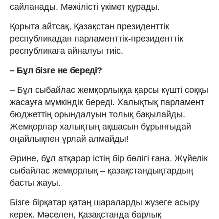
сайланады. Мәжілісті үкімет құрады.
Қорыта айтсақ, Қазақстан президенттік
республикадан парламенттік-президенттік
республикаға айналуы тиіс.
– Бұл бізге не береді?
– Бұл сыбайлас жемқорлыққа қарсы күшті соққы
жасауға мүмкіндік береді. Халықтық парламент
бюджеттің орындалуын толық бақылайды.
Жемқорлар халықтың ақшасын бұрынғыдай
оңайлықпен ұрлай алмайды!
Әрине, бұл атқарар істің бір бөлігі ғана. Жүйелік
сыбайлас жемқорлық – қазақстандықтардың
басты жауы.
Бізге бірқатар қатаң шараларды жүзеге асыру
керек. Мәселен, Қазақстанда барлық