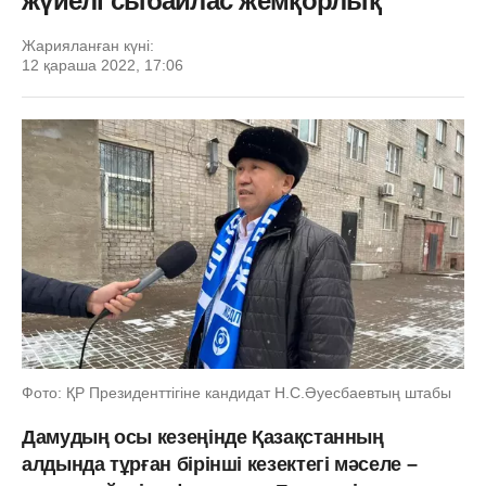
жүйелі сыбайлас жемқорлық
Жарияланған күні:
12 қараша 2022, 17:06
Фото: ҚР Президенттігіне кандидат Н.С.Әуесбаевтың штабы
Дамудың осы кезеңінде Қазақстанның
алдында тұрған бірінші кезектегі мәселе –