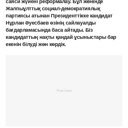
саяси жүйені реформалау. Бұл жөнінде
Жалпыұлттық социал-демократиялық
партиясы атынан Президенттікке кандидат
Нұрлан Әуесбаев өзінің сайлауалды
бағдарламасында баса айтады. Біз
кандидаттың нақты қандай ұсыныстары бар
екенін білуді жөн көрдік.