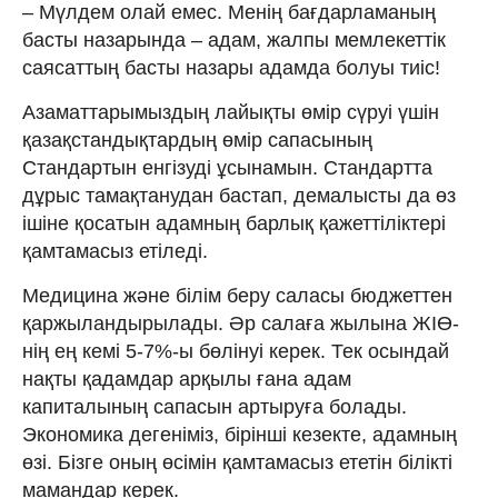
– Мүлдем олай емес. Менің бағдарламаның
басты назарында – адам, жалпы мемлекеттік
саясаттың басты назары адамда болуы тиіс!
Азаматтарымыздың лайықты өмір сүруі үшін
қазақстандықтардың өмір сапасының
Стандартын енгізуді ұсынамын. Стандартта
дұрыс тамақтанудан бастап, демалысты да өз
ішіне қосатын адамның барлық қажеттіліктері
қамтамасыз етіледі.
Медицина және білім беру саласы бюджеттен
қаржыландырылады. Әр салаға жылына ЖІӨ-
нің ең кемі 5-7%-ы бөлінуі керек. Тек осындай
нақты қадамдар арқылы ғана адам
капиталының сапасын артыруға болады.
Экономика дегеніміз, бірінші кезекте, адамның
өзі. Бізге оның өсімін қамтамасыз ететін білікті
мамандар керек.