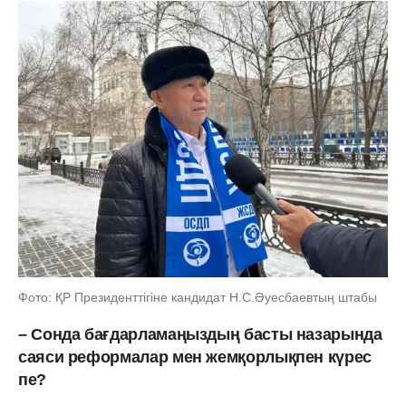
Фото: ҚР Президенттігіне кандидат Н.С.Әуесбаевтың штабы
– Сонда бағдарламаңыздың басты назарында
саяси реформалар мен жемқорлықпен күрес
пе?