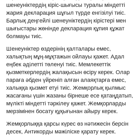
шенеуніктердің кіріс-шығысы туралы міндетті
жария декларация шұғыл түрде енгізілуі тиіс.
Барлық деңгейлі шенеуніктердің кірістері мен
шығыстары жөнінде декларация құпия құжат
болмауы тиіс.
Шенеуніктер өздерінің қалталары емес,
халықтың мұң-мұқтажын ойлауы қажет. Адал
еңбек әділетті төленуі тиіс. Мемлекеттік
қызметкерлердің жалақысын өсіру керек. Олар
параға әбден үйреніп алған алаяқтарға емес,
халыққа қызмет етуі тиіс. Жемқорлық қылмыс
жасағаны үшін жазаны бірнеше есе қатаңдатып,
мүлікті міндетті тәркілеу қажет. Жемқорларды
мерзімінен босату құқығынан айыру керек.
Жемқорлыққа қарсы күрес өз нәтижесін берсін
десек, Антикорды мәжіліске қарату керек.