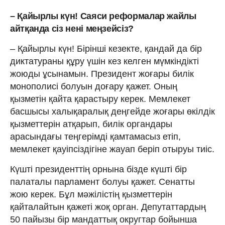
– Қайырлы күн! Саяси реформалар жайлы
айтқанда сіз нені меңзейсіз?
– Қайырлы күн! Бірінші кезекте, қандай да бір
диктатураны құру үшін кез келген мүмкіндікті
жоюды ұсынамын. Президент жоғары билік
монополисі болуын доғару қажет. Оның
қызметін қайта қарастыру керек. Мемлекет
басшысы халықаралық деңгейде жоғары өкілдік
қызметтерін атқарып, билік органдары
арасындағы теңгерімді қамтамасыз етіп,
мемлекет қауіпсіздігіне жауап беріп отыруы тиіс.
Күшті президенттің орнына бізде күшті бір
палаталы парламент болуы қажет. Сенатты
жою керек. Бұл мәжілістің қызметтерін
қайталайтын қажеті жоқ орган. Депутаттардың
50 пайызы бір мандаттық округтар бойынша