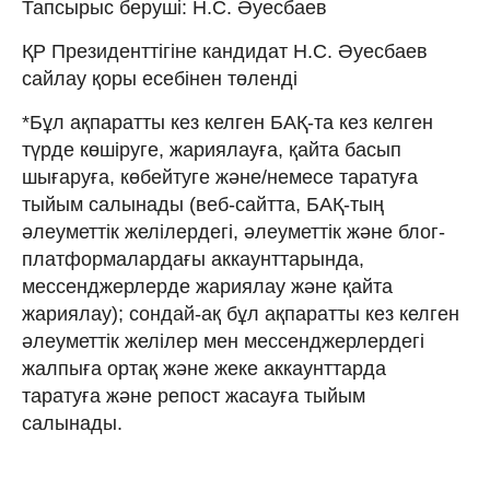
Тапсырыс беруші: Н.С. Әуесбаев
ҚР Президенттігіне кандидат Н.С. Әуесбаев
сайлау қоры есебінен төленді
*Бұл ақпаратты кез келген БАҚ-та кез келген
түрде көшіруге, жариялауға, қайта басып
шығаруға, көбейтуге және/немесе таратуға
тыйым салынады (веб-сайтта, БАҚ-тың
әлеуметтік желілердегі, әлеуметтік және блог-
платформалардағы аккаунттарында,
мессенджерлерде жариялау және қайта
жариялау); сондай-ақ бұл ақпаратты кез келген
әлеуметтік желілер мен мессенджерлердегі
жалпыға ортақ және жеке аккаунттарда
таратуға және репост жасауға тыйым
салынады.