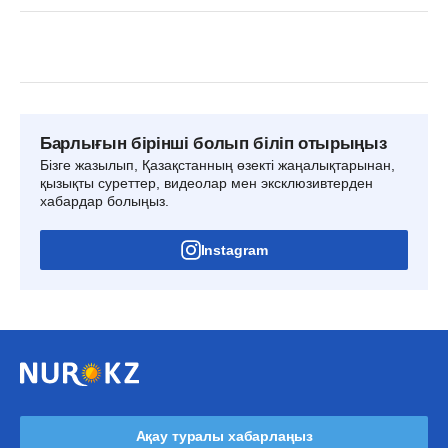
Барлығын бірінші болып біліп отырыңыз
Бізге жазылып, Қазақстанның өзекті жаңалықтарынан,
қызықты суреттер, видеолар мен эксклюзивтерден
хабардар болыңыз.
Instagram
Ақау туралы хабарлаңыз