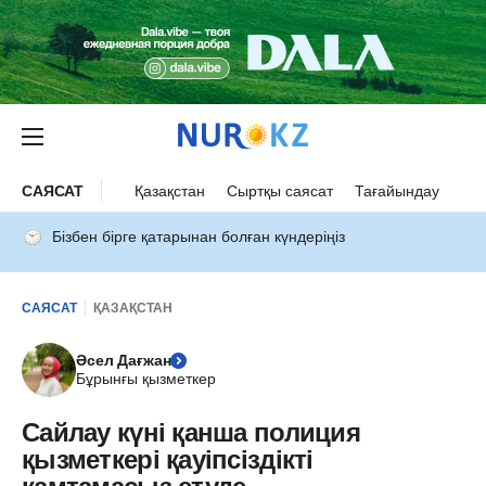
САЯСАТ
Қазақстан
Сыртқы саясат
Тағайындау
Бізбен бірге қатарынан болған күндеріңіз
САЯСАТ
ҚАЗАҚСТАН
Әсел Дағжан
Бұрынғы қызметкер
Сайлау күні қанша полиция
қызметкері қауіпсіздікті