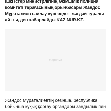
Ішкі істер министрлігінің Әкімшілік полиция
комитеті төрағасының орынбасары Жандос
Мұраталиев сайлау күні елдегі жағдай туралы
айтты, деп хабарлайды KAZ.NUR.KZ.
Жандос Мұраталиевтің сөзінше, республика
бойынша құқық қорғау органдары заңдылық пен