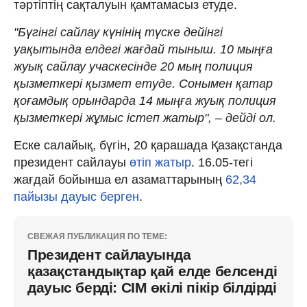
тәртіптің сақталуын қамтамасыз етуде.
"Бүгінгі сайлау күнінің түске дейінгі
уақытында елдегі жағдай тыныш. 10 мыңға
жуық сайлау учаскесінде 20 мың полиция
қызметкері қызмет етуде. Сонымен қатар
қоғамдық орындарда 14 мыңға жуық полиция
қызметкері жұмыс істеп жатыр", – дейді ол.
Еске салайық, бүгін, 20 қарашада Қазақстанда
президент сайлауы
өтіп жатыр
. 16.05-тегі
жағдай бойынша ел азаматтарының
62,34
пайызы дауыс берген
.
СВЕЖАЯ ПУБЛИКАЦИЯ ПО ТЕМЕ:
Президент сайлауында
қазақстандықтар қай елде белсенді
дауыс берді: СІМ өкілі пікір білдірді