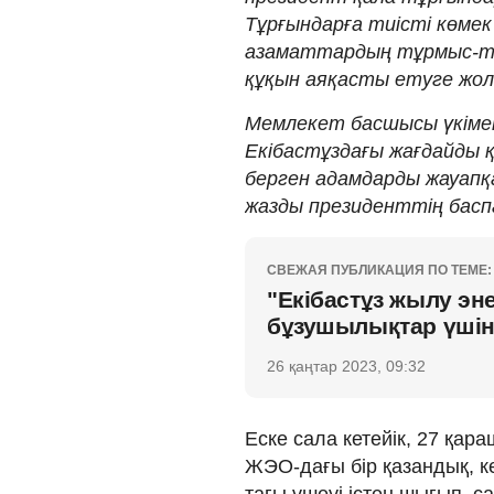
Тұрғындарға тиісті көмек
азаматтардың тұрмыс-тір
құқын аяқасты етуге жол
Мемлекет басшысы үкіметк
Екібастұздағы жағдайды қ
берген адамдарды жауапқа
жазды президенттің бас
СВЕЖАЯ ПУБЛИКАЦИЯ ПО ТЕМЕ:
"Екібастұз жылу эн
бұзушылықтар үшін
26 қаңтар 2023, 09:32
Еске сала кетейік, 27 қар
ЖЭО-дағы бір қазандық, ке
тағы үшеуі істен шығып, 