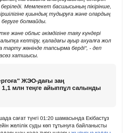
 беріледі. Мемлекет басшысының пікірінше,
шілігіне қиындық тудыруға және олардың
 беруге болмайды.
е және облыс әкімдігіне таяу күндері
алыпқа келтіру, қаладағы ауыр ахуалға жол
 тарту жөнінде тапсырма берді", - деп
пасөз хатшысы.
ергоға" ЖЭО-дағы заң
 1,1 млн теңге айыппұл салынды
ашада сағат түнгі 01:20 шамасында Екібастұз
йін желілік суды көп тұтынуға байланысты
салдарынан қала тұрғындары
жылусыз қалды
.