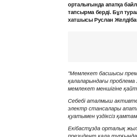
орталығында апатқа байла
тапсырма берді. Бұл ту
хатшысы Руслан Желдіб
"Мемлекет басшысы премь
қалаларындағы проблема
мемлекет меншігіне қайт
Себебі аталмыш активтер
электр стансалары апат
қуатымен үздіксіз қамта
Екібастұзда орталық жыл
президент қала тұрғында