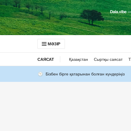
МӘЗІР
САЯСАТ
Қазақстан
Сыртқы саясат
Т
Бізбен бірге қатарынан болған күндеріңіз