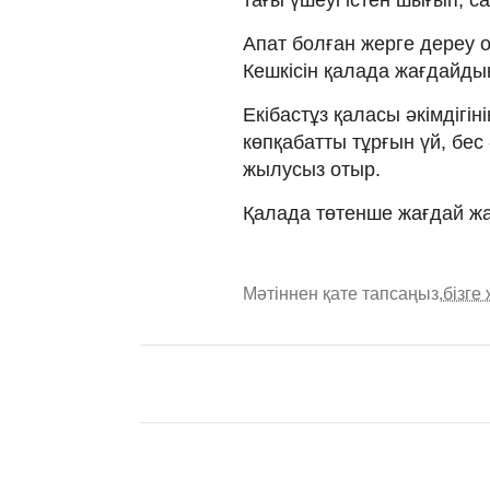
Апат болған жерге дереу о
Кешкісін қалада жағдайдың
Екібастұз қаласы әкімдігін
көпқабатты тұрғын үй, бес
жылусыз отыр.
Қалада төтенше жағдай ж
Мәтіннен қате тапсаңыз,
бізге