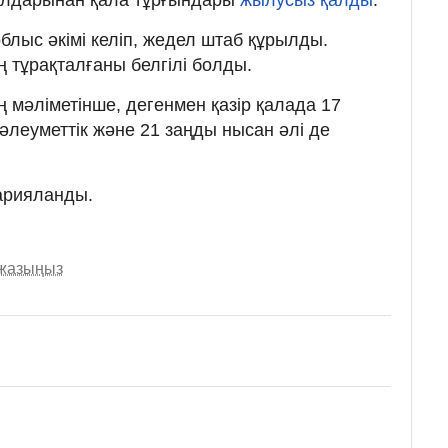
блыс әкімі келіп, жедел штаб құрылды.
 тұрақталғаны белгілі болды.
ің мәліметінше, дегенмен қазір қалада 17
 әлеуметтік және 21 заңды нысан әлі де
арияланды.
 жазыңыз