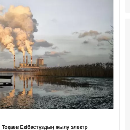
Тоқаев Екібастұздың жылу электр