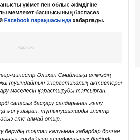
нысты үкімет пен облыс әкімдігіне
ралы мемлекет басшысының баспасөз
ай
Facebook парақшасында
хабарлады.
ер-министр Әлихан Смайловқа еліміздің
 жиі туындайтын энергетикалық активтерді
ару мәселесін қарастыруды тапсырған.
ді сапасыз басқару салдарынан жылу
қа жиі ұшырап, тұтынушыларды электр
масыз ете алмай отыр.
у берудің тоқтап қалуынан хабардар болған
рының жағдайына алаңдаушылық білдірді.