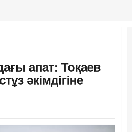
дағы апат: Тоқаев
стұз әкімдігіне