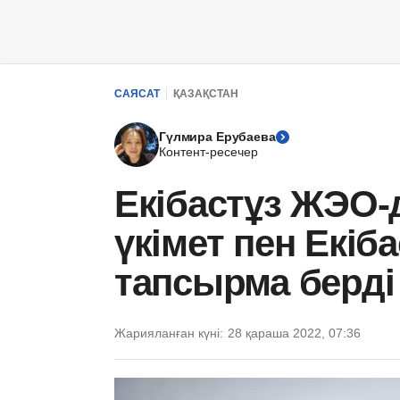
САЯСАТ
ҚАЗАҚСТАН
Гүлмира Ерубаева
Контент-ресечер
Екібастұз ЖЭО-
үкімет пен Екіба
тапсырма берді
Жарияланған күні:
28 қараша 2022, 07:36