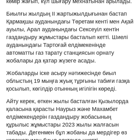
көмір жағып, күл шығару мехнатынан арылады.
Биылғы жылдың ІІ жартыжылдығынан бастап
Қармақшы ауданындағы Төретам кенті мен Ақай
ауылы, Арал ауданындағы Сексеуіл кентін
газдандыру жұмыстары басталып кетті. Шиелі
ауданындағы Тартоғай елдімекенінде
автоматты газ тарату станциясын орнату
жобалары да қатар жүзеге асады.
Жобаларды іске асыру нәтижесінде биыл
облыстың 19 мыңға жуық тұрғыны табиғи газқа
қосылып, көгілдір отынның игілігін көреді.
Айту керек, өткен жылы басталған Қызылорда
қаласына қарасты Наурыз және Махамбет
елдімекендерін газдандыру жобасының
құрылыс жұмыстары 2023 жылы жалғасын
табады. Дегенмен бұл жобаны да мердігер өз