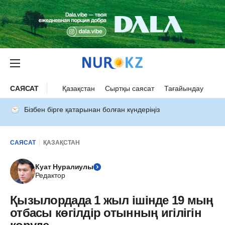
САЯСАТ
Қазақстан
Сыртқы саясат
Тағайындау
Бізбен бірге қатарынан болған күндеріңіз
САЯСАТ
ҚАЗАҚСТАН
Куат Нуралиулы
Редактор
Қызылордада 1 жыл ішінде 19 мың
отбасы көгілдір отынның игілігін