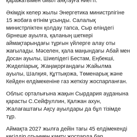
қаражатымен биыл аяқтауға ниетті.
Әкімдік келер жылы Энергетика министрлігіне
15 жобаға өтінім ұсынды. Салалық
министрліктен қолдау тапса, Сыр еліндегі
бірнеше ауылға, қаланың шеткері
аймақтарындағы тұрғын үйлерге алау оты
жағылады. Мәселен, қала маңындағы Абай мен
Досан ауылы, Шиелідегі Бестам, Еңбекші,
Жиделіарық, Жаңақорғандағы Жайылма
ауылы, Шалқия, Құттықожа, Төменарық және
Кейден елдімекеніне газ жеткізу жоспарланған.
Облыс орталығына жақын Сырдария ауданына
қарасты С.Сейфуллин, Қалжан ахун,
Жалағаштағы Ақсу ауылдары да бұл тізімде
тұр.
Аймақта 2027 жылға дейін тағы 45 елдімекенді
көгілдір отынмен қамту жоспарда бар.