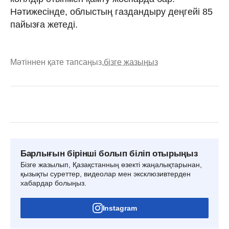
Нәтижесінде, облыстың газдандыру деңгейі 85
пайызға жетеді.
Мәтіннен қате тапсаңыз,
бізге жазыңыз
Барлығын бірінші болып біліп отырыңыз
Бізге жазылып, Қазақстанның өзекті жаңалықтарынан,
қызықты суреттер, видеолар мен эксклюзивтерден
хабардар болыңыз.
Instagram