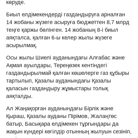
көруде.
Биыл елдімекендерді газдандыруға арналған
14 жобаны жүзеге асыруға бюджеттен 8,7 млрд
теңге қаржы бөлінген. 14 жобаның 8-і биыл
аяқталса, қалған 6-ы келер жылы жүзеге
асырылмақ.
Осы жылы Шиелі ауданындағы Алғабас және
Ақмая ауылдары, Тереңөзек кентіндегі
газдандырылмай қалған көшелерге газ құбыры
тартылып, Қазалы ауданындағы Қазалы
қаласын газдандыру жұмыстары толық
аяқталды.
Ал Жаңақорған ауданындағы Бірлік және
Қыраш, Қазалы ауданы Пірімов, Жалаңтөс
батыр, Басықара елдімекен тұрғындары да
жақын күндері көгілдір отынның жылуын сезініп,