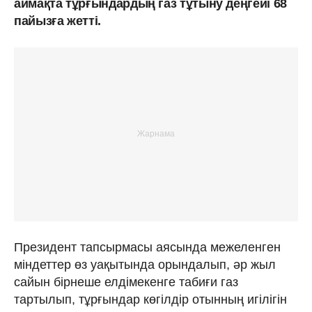
аймақта тұрғындардың газ тұтыну деңгейі 68
пайызға жетті.
Президент тапсырмасы аясында межеленген
міндеттер өз уақытында орындалып, әр жыл
сайын бірнеше елдімекенге табиғи газ
тартылып, тұрғындар көгілдір отынның игілігін