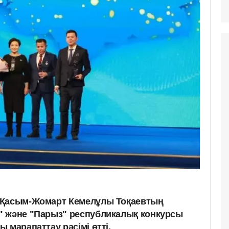
 Қасым-Жомарт Кемелұлы Тоқаевтың
" және "Парыз" республикалық конкурсы
 марапаттау рәсімі өтті.