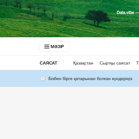
МӘЗІР
САЯСАТ
Қазақстан
Сыртқы саясат
Т
Бізбен бірге қатарынан болған күндеріңіз