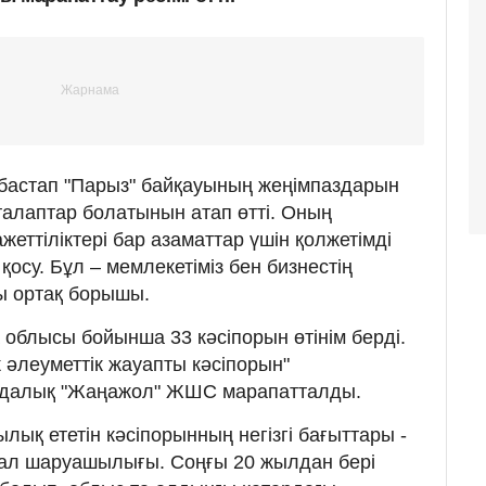
 бастап "Парыз" байқауының жеңімпаздарын
талаптар болатынын атап өтті. Оның
жеттіліктері бар азаматтар үшін қолжетімді
қосу. Бұл – мемлекетіміз бен бизнестің
ы ортақ борышы.
облысы бойынша 33 кәсіпорын өтінім берді.
к әлеуметтік жауапты кәсіпорын"
далық "Жаңажол" ЖШС марапатталды.
ық ететін кәсіпорынның негізгі бағыттары -
 мал шаруашылығы. Соңғы 20 жылдан бері