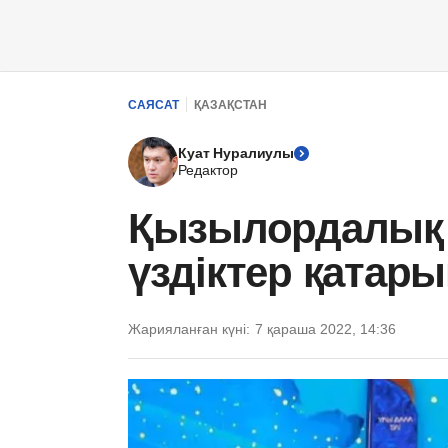
САЯСАТ
ҚАЗАҚСТАН
Куат Нуралиулы
Редактор
Қызылордалық 
үздіктер қатары
Жарияланған күні:
7 қараша 2022, 14:36