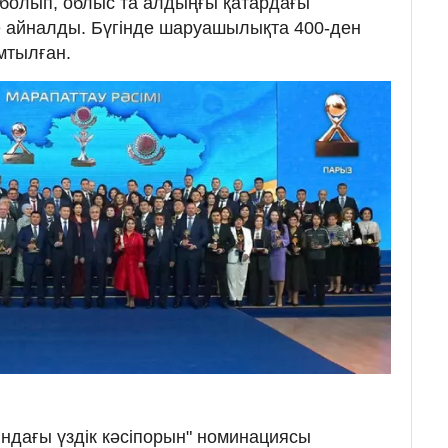
ты болып, облыс та алдыңғы қатардағы
 айналды. Бүгінде шаруашылықта 400-ден
мтылған.
ындағы үздік кәсіпорын" номинациясы