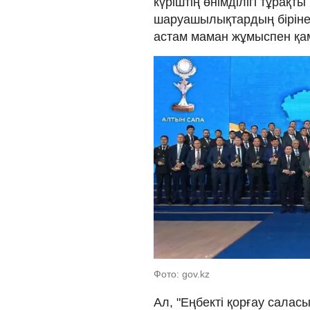
күріштің өнімділігі тұрақ
шаруашылықтардың біріне
астам маман жұмыспен қа
Фото: gov.kz
Ал, "Еңбекті қорғау салас