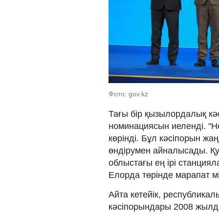
Фото: gov.kz
Тағы бір қызылордалық кәс
номинациясын иеленді. "
көрінді. Бұл кәсіпорын ж
өндірумен айналысады. Қу
облыстағы ең ірі станция
Елорда төрінде марапат мі
Айта кетейік, республикал
кәсіпорындары 2008 жылдан