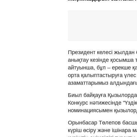
Президент келесі жылдан
анықтау кезінде қосымша 
айтуынша, бұл – ерекше қа
орта қалыптастыруға үлес 
азаматтарымыз алдындағ
Биыл байқауға Қызылорда 
Конкурс нәтижесінде "Үзді
номинациясымен қызылор
Орынбасар Төлепов басшыл
күріш өсіру және ішінара