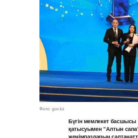
Фото: gov.kz
Бүгін мемлекет басшысы
қатысуымен "Алтын сапа
жеңімпаздарын салтанатты