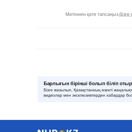
Мәтіннен қате тапсаңыз,
бізге
Барлығын бірінші болып біліп оты
Бізге жазылып, Қазақстанның өзекті жаңалық
видеолар мен эксклюзивтерден хабардар бо