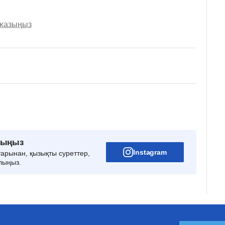
 жазыңыз
рыңыз
Instagram
тарынан, қызықты суреттер,
лыңыз.