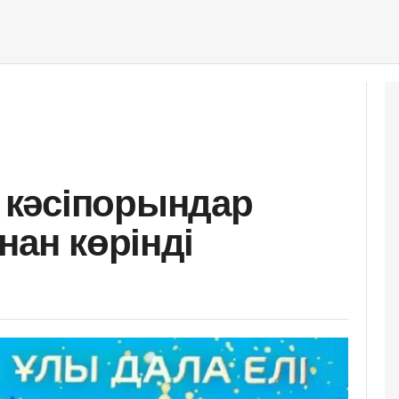
кәсіпорындар
нан көрінді