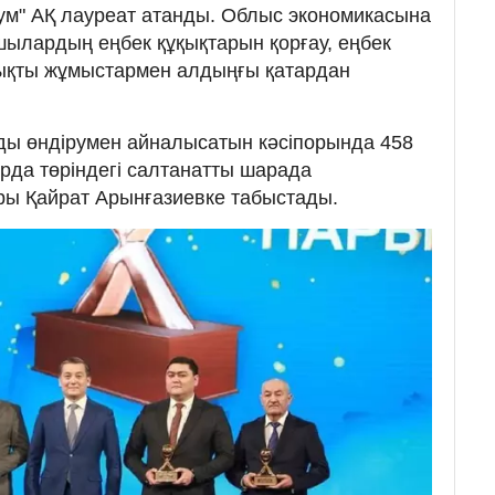
ум" АҚ лауреат атанды. Облыс экономикасына
шылардың еңбек құқықтарын қорғау, еңбек
ықты жұмыстармен алдыңғы қатардан
зды өндірумен айналысатын кәсіпорында 458
да төріндегі салтанатты шарада
ры Қайрат Арынғазиевке табыстады.