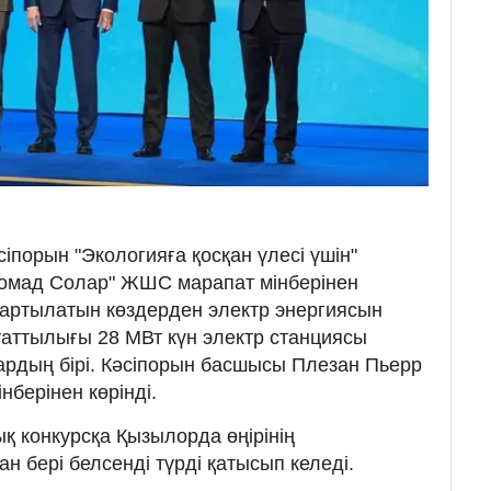
іпорын "Экологияға қосқан үлесі үшін"
Номад Солар" ЖШС марапат мінберінен
аңартылатын көздерден электр энергиясын
аттылығы 28 МВт күн электр станциясы
лардың бірі. Кәсіпорын басшысы Плезан Пьерр
нберінен көрінді.
ық конкурсқа Қызылорда өңірінің
 бері белсенді түрді қатысып келеді.