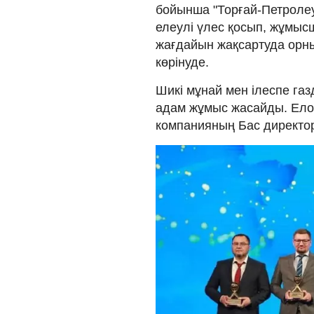
бойынша "Торғай-Петроле
елеулі үлес қосып, жұмыс
жағдайын жақсартуда орн
көрінуде.
Шикі мұнай мен ілеспе га
адам жұмыс жасайды. Елор
компанияның Бас директо