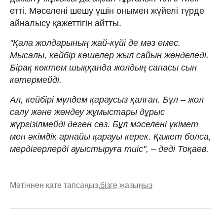
етті. Мәселені шешу үшін онымен жүйелі түрде
айналысу қажеттігін айтты.
"Қала жолдарының жай-күйі де мәз емес.
Мысалы, кейбір көшелер жыл сайын жөнделеді.
Бірақ көктем шыққанда жолдың сапасы сын
көтермейді.
Ал, кейбірі мүлдем қараусыз қалған. Бұл – жол
салу және жөндеу жұмыстары дұрыс
жүргізілмейді деген сөз. Бұл мәселені үкімет
мен әкімдік арнайы қарауы керек. Қажет болса,
мердігерлерді ауыстыруға тиіс", – деді Тоқаев.
Мәтіннен қате тапсаңыз,
бізге жазыңыз