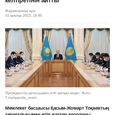
келтіретінін айтты
Жарияланған күні:
31 қаңтар 2023, 16:45
Президенттің қатысуымен өтіп жатқан кеңес. Фото:
Т.me/aqorda_resmi
Мемлекет басшысы Қасым-Жомарт Тоқаевтың
төрағалығымен өтіп жатқан елорданы