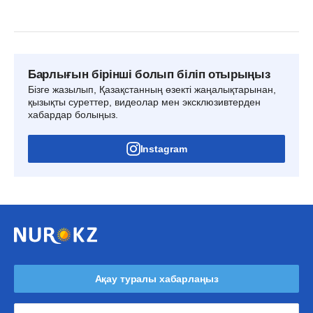
Барлығын бірінші болып біліп отырыңыз
Бізге жазылып, Қазақстанның өзекті жаңалықтарынан,
қызықты суреттер, видеолар мен эксклюзивтерден
хабардар болыңыз.
Instagram
Ақау туралы хабарлаңыз