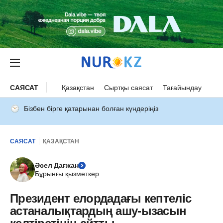
САЯСАТ
Қазақстан
Сыртқы саясат
Тағайындау
Бізбен бірге қатарынан болған күндеріңіз
САЯСАТ
ҚАЗАҚСТАН
Әсел Дағжан
Бұрынғы қызметкер
Президент елордадағы кептеліс
астаналықтардың ашу-ызасын