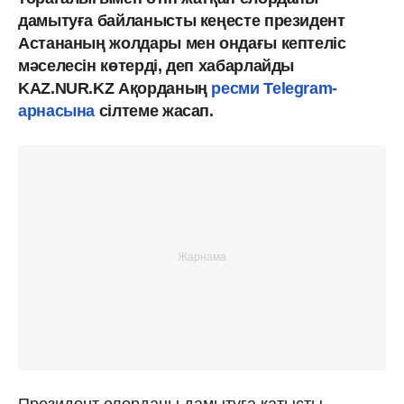
дамытуға байланысты кеңесте президент
Астананың жолдары мен ондағы кептеліс
мәселесін көтерді, деп хабарлайды
KAZ.NUR.KZ Ақорданың
ресми Telegram-
арнасына
сілтеме жасап.
Президент елорданы дамытуға қатысты