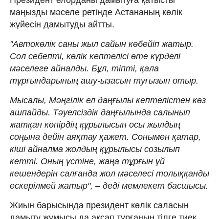
маңызды мәселе ретінде Астананың көлік
жүйесін дамытуды айтты.
"Автокөлік саны жыл сайын көбейіп жатыр.
Сол себепті, көлік кептелісі өте күрделі
мәселеге айналды. Бұл, тіпті, қала
тұрғындарының ашу-ызасын туғызып отыр.
Мысалы, Мәңгілік ел даңғылы кептелістен көз
ашпайды. Тәуелсіздік даңғылында салынып
жатқан көпірдің құрылысын осы жылдың
соңына дейін аяқтау қажет. Сонымен қатар,
кіші айналма жолдың құрылысы созылып
кетті. Оның үстіне, жаңа тұрғын үй
кешендерін салғанда жол мәселесі толыққанды
ескерілмей жатыр", – деді мемлекет басшысы.
Жиын барысында президент көлік саласын
дамыту жұмысы да ақсап тұрғанын тілге тиек