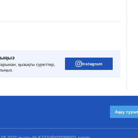
рыңыз
Instagram
тарынан, қызықты суреттер,
лыңыз.
Ақау тура
1.08.2024 жылғы № KZ43VPY00098001 куәлік.