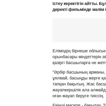
істеу керектігін айтты. Б
деректі фильмінде мәлім
Еліміздің бірнеше облысы
орынбасары міндеттерін а
қазіргі басшыларға не жет
"Әрбір басшының арманы, м
ұялмай, басыңды жерге қара
тапқан бақытың. Жас басшы
жауапкершілік ала алмайд
оған жауап беруге тиіссің.
Екінші мәселе - бақылау.