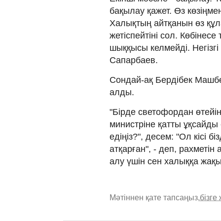
бақылау қажет. Өз көзіңме
Халықтың айтқанын өз құл
жетіспейтіні сол. Көбінесе
шыққысы келмейді. Негізгі
Сапарбаев.
Сондай-ақ Бердібек Машбе
алды.
"Бірде светофордан өтейін
министріне қатты ұқсайды е
едіңіз?", десем: "Ол кісі 
атқарған", - деп, рахметін
алу үшін сен халыққа жақы
Мәтіннен қате тапсаңыз,
бізге