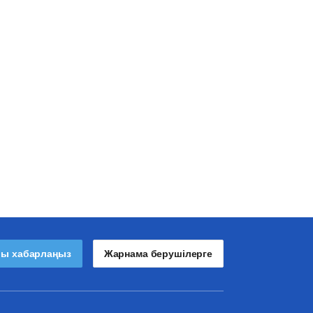
лы хабарлаңыз
Жарнама берушілерге