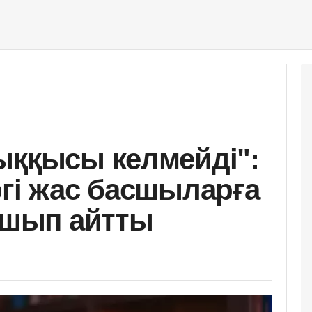
ыққысы келмейді":
ргі жас басшыларға
 ашып айтты