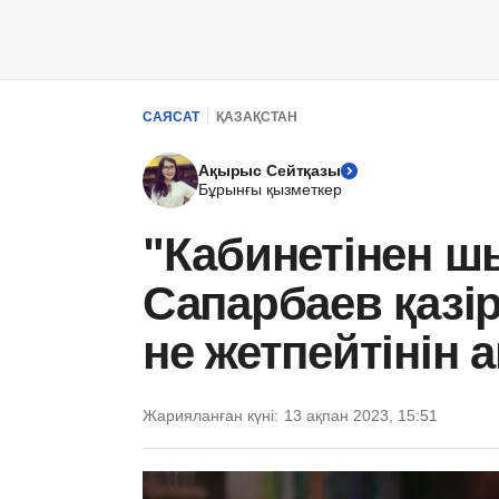
САЯСАТ
ҚАЗАҚСТАН
Ақырыс Сейтқазы
Бұрынғы қызметкер
"Кабинетінен ш
Сапарбаев қазі
не жетпейтінін
Жарияланған күні:
13 ақпан 2023, 15:51