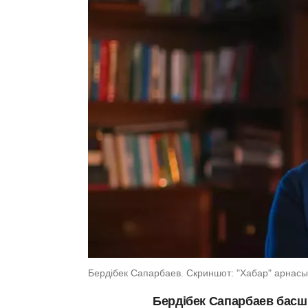
Бердібек Сапарбаев. Скриншот: "Хабар" арнасы
Бердібек Сапарбаев басш