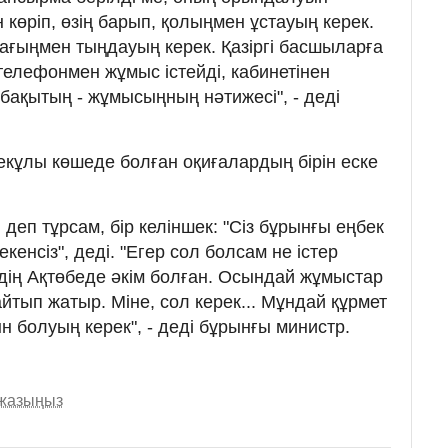
н көріп, өзің барып, қолыңмен ұстауың керек.
ағыңмен тыңдауың керек. Қазіргі басшыларға
 телефонмен жұмыс істейді, кабинетінен
 бақытың - жұмысыңның нәтижесі", - деді
кұлы көшеде болған оқиғалардың бірін еске
 деп тұрсам, бір келіншек: "Сіз бұрынғы еңбек
кенсіз", деді. "Егер сол болсам не істер
біздің Ақтөбеде әкім болған. Осындай жұмыстар
 айтып жатыр. Міне, сол керек... Мұндай құрмет
н болуың керек", - деді бұрынғы министр.
 жазыңыз