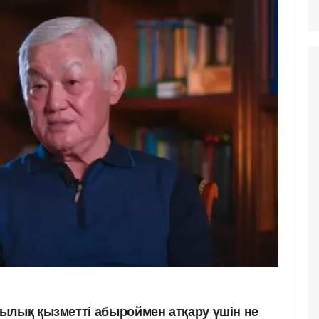
ылық қызметті абыроймен атқару үшін не