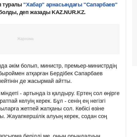
ұл туралы
"Хабар" арнасындағы "Сапарбаев"
 болды, деп жазады KAZ.NUR.KZ.
нда әкім болып, министр, премьер-министрдің
быроймен атқарған Бердібек Сапарбаев
пейтінін де жасырмай айтты.
індеті - артында із қалдыру. Ертең сол өңірге
тпай келуің керек. Бұл - сенің ең негізгі
ларға жетпей жатқаны сол. Көбісі өзіне
ы. Жауапкершілік алуың керек, содан соң
 Тапсырма берілді ме, оның орындалуын