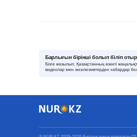
Барлығын бірінші болып біліп оты
Бізге жазылып, Қазақстанның өзекті жаңалық
видеолар мен эксклюзивтерден хабардар бо
® NUR.KZ 2009-2026 Барлық құқық қорғалған 0