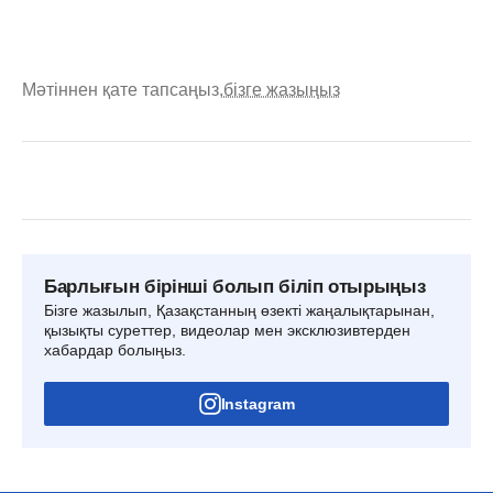
Мәтіннен қате тапсаңыз,
бізге жазыңыз
Барлығын бірінші болып біліп отырыңыз
Бізге жазылып, Қазақстанның өзекті жаңалықтарынан,
қызықты суреттер, видеолар мен эксклюзивтерден
хабардар болыңыз.
Instagram