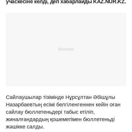
учаскесіне келді, деп хабарлайды KAZ.NUR.KZ.
Сайлаушылар тізімінде Нұрсұлтан Әбішұлы
Назарбаевтың есімі белгіленгеннен кейін оған
сайлау бюллетеньдері табыс етіліп,
жиналғандардың қошеметімен бюллетеньді
жәшікке салды.