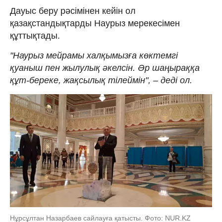
Дауыс беру рәсімінен кейін ол
қазақстандықтарды Наурыз мерекесімен
құттықтады.
"Наурыз мейрамы халқымызға көктемгі
қуаныш пен жылулық әкелсін. Әр шаңыраққа
құт-береке, жақсылық тілеймін", – деді ол.
Нұрсұлтан Назарбаев сайлауға қатысты. Фото: NUR.KZ