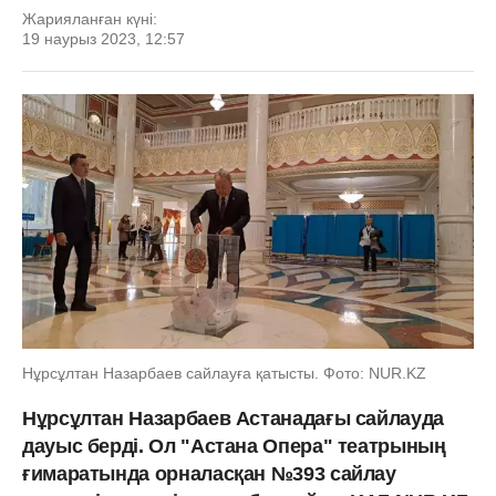
Жарияланған күні:
19 наурыз 2023, 12:57
Нұрсұлтан Назарбаев сайлауға қатысты. Фото: NUR.KZ
Нұрсұлтан Назарбаев Астанадағы сайлауда
дауыс берді. Ол "Астана Опера" театрының
ғимаратында орналасқан №393 сайлау