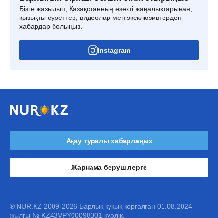
Бізге жазылып, Қазақстанның өзекті жаңалықтарынан,
қызықты суреттер, видеолар мен эксклюзивтерден
хабардар болыңыз.
Instagram
Ақау туралы хабарлаңыз
Жарнама берушілерге
® NUR.KZ 2009-2026 Барлық құқық қорғалған 01.08.2024
жылғы № KZ43VPY00098001 куәлік.