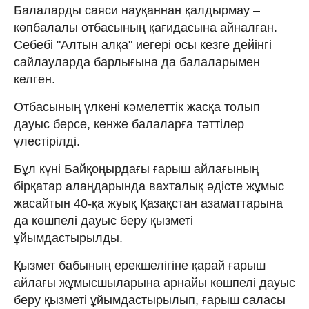
Балаларды саяси науқаннан қалдырмау –
көпбалалы отбасының қағидасына айналған.
Себебі "Алтын алқа" иегері осы кезге дейінгі
сайлауларда барлығына да балаларымен
келген.
Отбасының үлкені кәмелеттік жасқа толып
дауыс берсе, кенже балаларға тәттілер
үлестірілді.
Бұл күні Байқоңырдағы ғарыш айлағының
бірқатар алаңдарында вахталық әдісте жұмыс
жасайтын 40-қа жуық Қазақстан азаматтарына
да көшпелі дауыс беру қызметі
ұйымдастырылды.
Қызмет бабының ерекшелігіне қарай ғарыш
айлағы жұмысшыларына арнайы көшпелі дауыс
беру қызметі ұйымдастырылып, ғарыш саласы