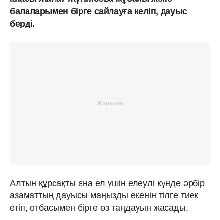
балаларымен бірге сайлауға келіп, дауыс
берді.
Алтын құрсақты ана ел үшін елеулі күнде әрбір
азаматтың дауысы маңызды екенін тілге тиек
етіп, отбасымен бірге өз таңдауын жасады.