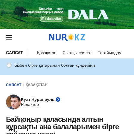
САЯСАТ
Қазақстан
Сыртқы саясат
Тағайындау
Бізбен бірге қатарынан болған күндеріңіз
САЯСАТ
ҚАЗАҚСТАН
Куат Нуралиулы
Редактор
Байқоңыр қаласында алтын
құрсақты ана балаларымен бірге