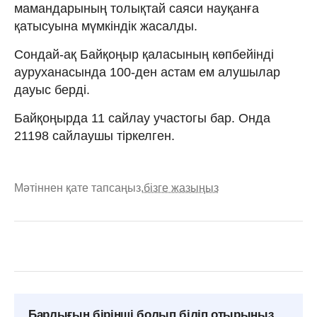
мамандарының толықтай саяси науқанға
қатысуына мүмкіндік жасалды.
Сондай-ақ Байқоңыр қаласының көпбейінді
ауруханасында 100-ден астам ем алушылар
дауыс берді.
Байқоңырда 11 сайлау участогы бар. Онда
21198 сайлаушы тіркелген.
Мәтіннен қате тапсаңыз,
бізге жазыңыз
Барлығын бірінші болып біліп отырыңыз