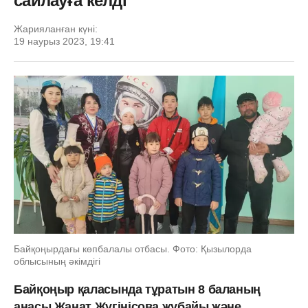
сайлауға келді
Жарияланған күні:
19 наурыз 2023, 19:41
Байқоңырдағы көпбалалы отбасы. Фото: Қызылорда
облысының әкімдігі
Байқоңыр қаласында тұратын 8 баланың
анасы Жанат Жүгінісова жұбайы және