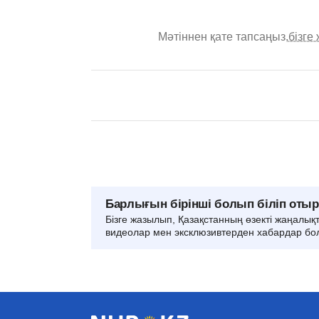
Мәтіннен қате тапсаңыз,
бізге
Барлығын бірінші болып біліп оты
Бізге жазылып, Қазақстанның өзекті жаңалық
видеолар мен эксклюзивтерден хабардар бо