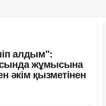
шіп алдым":
ысында жұмысына
ен әкім қызметінен