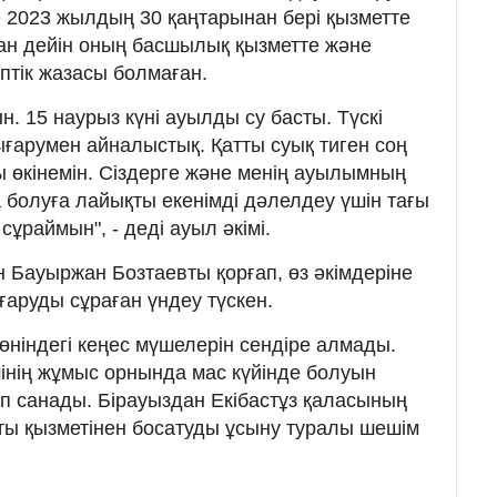
 2023 жылдың 30 қаңтарынан бері қызметте
ған дейін оның басшылық қызметте және
іптік жазасы болмаған.
н. 15 наурыз күні ауылды су басты. Түскі
ығарумен айналыстық. Қатты суық тиген соң
ты өкінемін. Сіздерге және менің ауылымның
болуға лайықты екенімді дәлелдеу үшін тағы
 сұраймын", - деді ауыл әкімі.
н Бауыржан Бозтаевты қорғап, өз әкімдеріне
аруды сұраған үндеу түскен.
өніндегі кеңес мүшелерін сендіре алмады.
інің жұмыс орнында мас күйінде болуын
п санады. Бірауыздан Екібастұз қаласының
ты қызметінен босатуды ұсыну туралы шешім