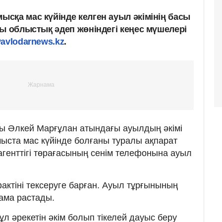
сқа мас күйінде келген ауыл әкімінің басы
ды облыстық әдеп жөніндегі кеңес мүшелері
avlodarnews.kz
.
ты Әлкей Марғұлан атындағы ауылдың әкімі
ыста мас күйінде болғаны туралы ақпарат
 агенттігі төрағасының сенім телефонына ауыл
фактіні тексеруге барған. Ауыл тұрғынының
ама растады.
ұл әрекетін әкім болып тікелей дауыс беру