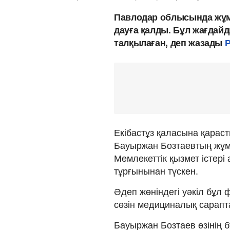
Павлодар облысында жұмы
дауға қалды. Бұл жағдай
талқылаған, деп жазады
P
Екібастұз қаласына қарас
Бауыржан Бозтаевтың жұм
Мемлекеттік қызмет істері
тұрғынынан түскен.
Әдеп жөніндегі уәкіл бұл 
сөзін медициналық сарапт
Бауыржан Бозтаев өзінің б