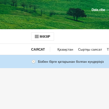
МӘЗІР
САЯСАТ
Қазақстан
Сыртқы саясат
Т
Бізбен бірге қатарынан болған күндеріңіз