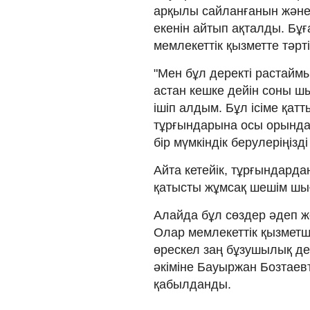
арқылы сайланғанын және
екенін айтып ақталды. Бұ
мемлекеттік қызметте тәрт
"Мен бұл деректі растаймы
астан кешке дейін соны ш
ішіп алдым. Бұл ісіме қат
тұрғындарына осы орында 
бір мүмкіндік берулеріңізді
Айта кетейік, тұрғындарда
қатысты жұмсақ шешім шығ
Алайда бұл сөздер әдеп ж
Олар мемлекеттік қызметш
өрескел заң бұзушылық де
әкіміне Бауыржан Бозтаев
қабылданды.