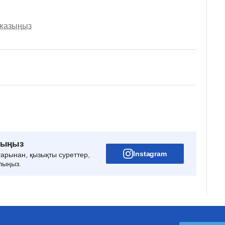
 жазыңыз
рыңыз
Instagram
тарынан, қызықты суреттер,
лыңыз.