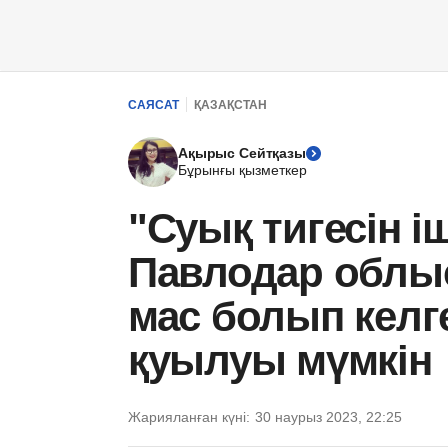
САЯСАТ
ҚАЗАҚСТАН
Ақырыс Сейтқазы
Бұрынғы қызметкер
"Суық тигесін і
Павлодар обл
мас болып келг
қуылуы мүмкін
Жарияланған күні:
30 наурыз 2023, 22:25