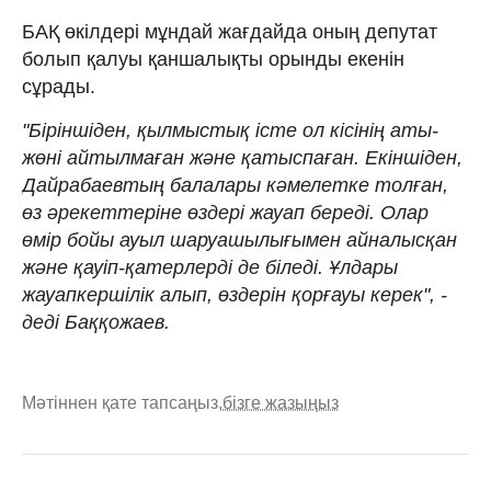
БАҚ өкілдері мұндай жағдайда оның депутат
болып қалуы қаншалықты орынды екенін
сұрады.
"Біріншіден, қылмыстық істе ол кісінің аты-
жөні айтылмаған және қатыспаған. Екіншіден,
Дайрабаевтың балалары кәмелетке толған,
өз әрекеттеріне өздері жауап береді. Олар
өмір бойы ауыл шаруашылығымен айналысқан
және қауіп-қатерлерді де біледі. Ұлдары
жауапкершілік алып, өздерін қорғауы керек", -
деді Баққожаев.
Мәтіннен қате тапсаңыз,
бізге жазыңыз