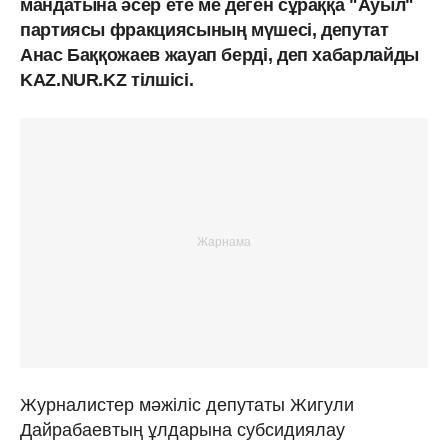
мандатына әсер ете ме деген сұраққа "Ауыл"
партиясы фракциясының мүшесі, депутат
Анас Баққожаев жауап берді, деп хабарлайды
KAZ.NUR.KZ тілшісі.
Журналистер мәжіліс депутаты Жигули
Дайрабаевтың ұлдарына субсидиялау