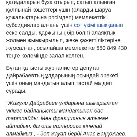
қағидаларын бұза отырып, сатып алынған
құлпынай көшеттері үшін (оларды шаруа
қожалықтарына рәсімдеп) мемлекеттік
субсидиялар алғаны үшін
сот үкімі шыққанын
еске салды. Қаржының бір бөлігі алаяқтық
жолмен жымқырылып, жеке қажеттіліктеріне
жұмсалған, осылайша мемлекетке 550 849 430
теңге көлемінде залал келген.
Бұған қатысты журналистер депутат
Дайрабаевтың ұлдарының осындай әрекеті
үшін оның мандатын алып тастай ма деп
сұрады.
"Жигули Дайрабаев ұлдарына шығарылған
үкімге байланысты мандатынан бас
тартпайды. Мен фракцияның атынан
айтайын: біз оны ешнәрсеге кінәлай
алмаймыз", - деп жауап берді Анас Баққожаев.