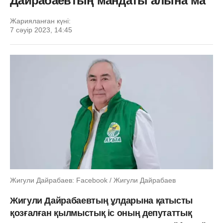
Дайрабаевтың мандаты алына ма
Жарияланған күні:
7 сәуір 2023, 14:45
Жигули Дайрабаев: Facebook / Жигули Дайрабаев
Жигули Дайрабаевтың ұлдарына қатысты
қозғалған қылмыстық іс оның депутаттық