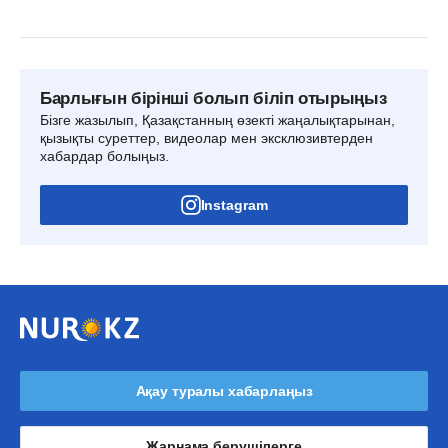
Барлығын бірінші болып біліп отырыңыз
Бізге жазылып, Қазақстанның өзекті жаңалықтарынан,
қызықты суреттер, видеолар мен эксклюзивтерден
хабардар болыңыз.
Instagram
Ақау туралы хабарлаңыз
Жарнама берушілерге