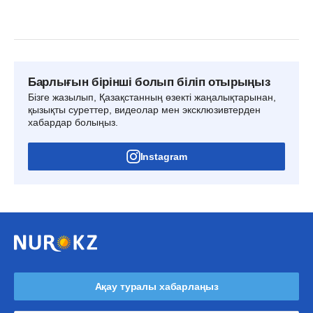
Барлығын бірінші болып біліп отырыңыз
Бізге жазылып, Қазақстанның өзекті жаңалықтарынан,
қызықты суреттер, видеолар мен эксклюзивтерден
хабардар болыңыз.
Instagram
Ақау туралы хабарлаңыз