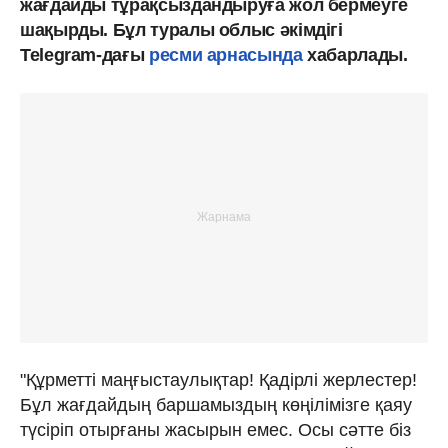
жағдайды тұрақсыздандыруға жол бермеуге
шақырды. Бұл туралы облыс әкімдігі
Telegram-дағы
ресми арнасында
хабарлады.
"Құрметті маңғыстаулықтар! Қадірлі жерлестер!
Бұл жағдайдың баршамыздың көңілімізге қаяу
түсіріп отырғаны жасырын емес. Осы сәтте біз