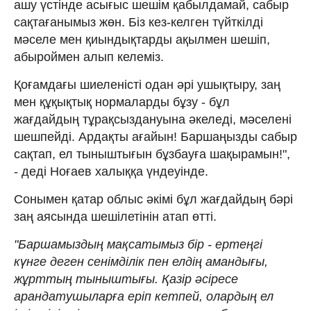
ашу үстінде асығыс шешім қабылдамай, сабыр
сақтағанымыз жөн. Біз кез-келген түйткілді
мәселе мен қиындықтарды ақылмен шешіп,
абыроймен алып келеміз.
Қоғамдағы шиеленісті одан әрі ушықтыру, заң
мен құқықтық нормаларды бұзу - бұл
жағдайдың тұрақсыздануына әкеледі, мәселені
шешпейді. Ардақты ағайын! Баршаңызды сабыр
сақтап, ел тыныштығын бұзбауға шақырамын!",
- деді Ноғаев халыққа үндеуінде.
Сонымен қатар облыс әкімі бұл жағдайдың бәрі
заң аясында шешілетінін атап өтті.
"Баршамыздың мақсатымыз бір - ертеңгі
күнге деген сенімділік пен елдің амандығы,
жұрттың тыныштығы. Қазір әсіресе
арандатушыларға еріп кетпей, олардың ел