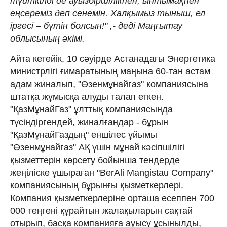
түйткілді де ауызбіршілікпен, ынтымақпен
еңсереміз деп сенемін. Халқымыз тыныш, ел
іргесі – бүтін болсын!" ,- деді Маңғытау
облысының әкімі.
Айта кетейік, 10 сәуірде Астанадағы Энергетика
министрлігі ғимаратының маңына 60-тан астам
адам жиналып, "Өзенмұнайгаз" компаниясына
штатқа жұмысқа алуды талап еткен.
"ҚазМұнайГаз" ұлттық компаниясында
түсіндіргендей, жиналғандар - бұрын
"ҚазМұнайГаздың" еншілес ұйымы
"Өзенмұнайгаз" АҚ үшін мұнай кәсіпшілігі
қызметтерін көрсету бойынша тендерде
жеңіліске ұшыраған "BerAli Mangistau Company"
компаниясының бұрынғы қызметкерлері.
Компания қызметкерлеріне орташа есеппен 700
000 теңгені құрайтын жалақыларын сақтай
отырып, басқа компанияға ауысу ұсынылды,