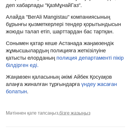
деп хабарлады "ҚазМұнайГаз".
Алайда "BerAli Mangistau" компаниясының
бұрынғы қызметкерлері тендер қорытындысын
жоюды талап етіп, шарттардан бас тартқан.
Сонымен қатар кеше Астанада жаңаөзендік
жұмысшылардың полицияға жеткізілуіне
қатысты елорданың
полиция департаменті пікір
білдірген еді.
Жаңаөзен қаласының әкімі Айбек Қосуақов
алаңға жиналған тұрғындарға
үндеу жасаған
болатын
.
Мәтіннен қате тапсаңыз,
бізге жазыңыз