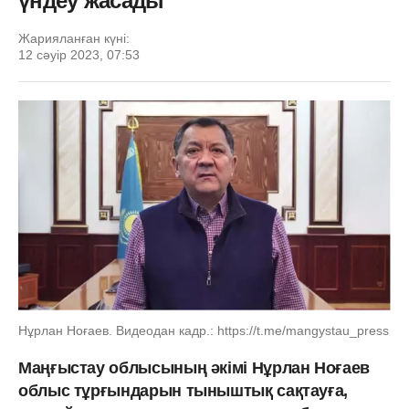
үндеу жасады
Жарияланған күні:
12 сәуір 2023, 07:53
Нұрлан Ноғаев. Видеодан кадр.: https://t.me/mangystau_press
Маңғыстау облысының әкімі Нұрлан Ноғаев
облыс тұрғындарын тыныштық сақтауға,