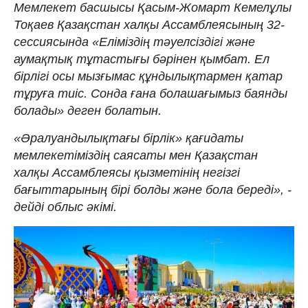
Мемлекет басшысы Қасым-Жомарт Кемелұлы
Тоқаев Қазақстан халқы Ассамблеясының 32-
сессиясында «Еліміздің тәуелсіздігі және
аумақтық тұтастығы бәрінен қымбат. Ел
бірлігі осы мызғымас құндылықтармен қатар
тұруға тиіс. Сонда ғана болашағымыз баянды
болады» деген болатын.
«Әралуандылықтағы бірлік» қағидаты
мемлекетіміздің саясаты мен Қазақстан
халқы Ассамблеясы қызметінің негізгі
бағыттарының бірі болды және бола береді», -
дейді облыс әкімі.