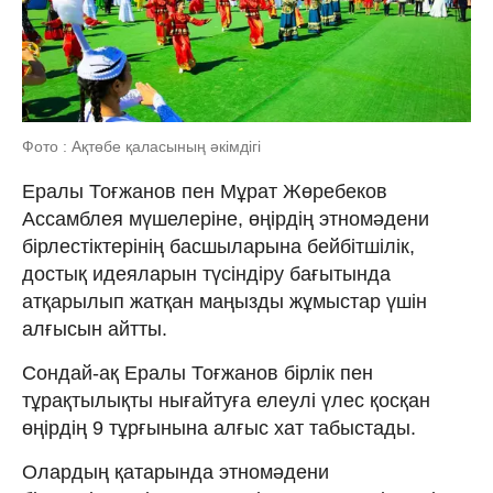
Фото : Ақтөбе қаласының әкімдігі
Ералы Тоғжанов пен Мұрат Жөребеков
Ассамблея мүшелеріне, өңірдің этномәдени
бірлестіктерінің басшыларына бейбітшілік,
достық идеяларын түсіндіру бағытында
атқарылып жатқан маңызды жұмыстар үшін
алғысын айтты.
Сондай-ақ Ералы Тоғжанов бірлік пен
тұрақтылықты нығайтуға елеулі үлес қосқан
өңірдің 9 тұрғынына алғыс хат табыстады.
Олардың қатарында этномәдени