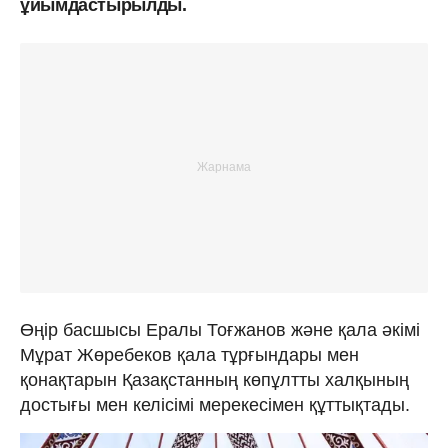
ұйымдастырылды.
Өңір басшысы Ералы Тоғжанов және қала әкімі
Мұрат Жөребеков қала тұрғындары мен
қонақтарын Қазақстанның көпұлтты халқының
достығы мен келісімі мерекесімен құттықтады.