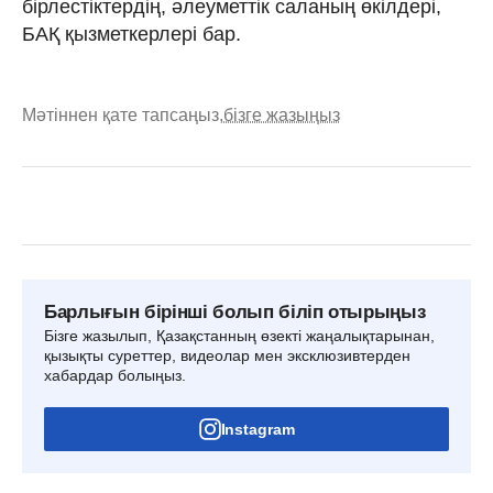
бірлестіктердің, әлеуметтік саланың өкілдері,
БАҚ қызметкерлері бар.
Мәтіннен қате тапсаңыз,
бізге жазыңыз
Барлығын бірінші болып біліп отырыңыз
Бізге жазылып, Қазақстанның өзекті жаңалықтарынан,
қызықты суреттер, видеолар мен эксклюзивтерден
хабардар болыңыз.
Instagram