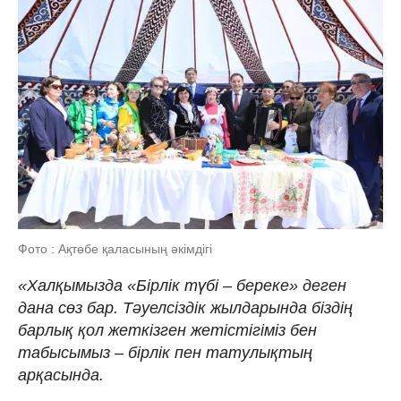
Фото : Ақтөбе қаласының әкімдігі
«Халқымызда «Бірлік түбі – береке» деген
дана сөз бар. Тәуелсіздік жылдарында біздің
барлық қол жеткізген жетістігіміз бен
табысымыз – бірлік пен татулықтың
арқасында.