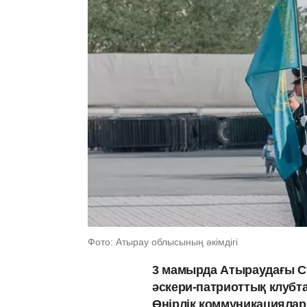
Фото: Атырау облысының әкімдігі
3 мамырда Атыраудағы С
әскери-патриоттық клубта
Өңірлік коммуникациялар