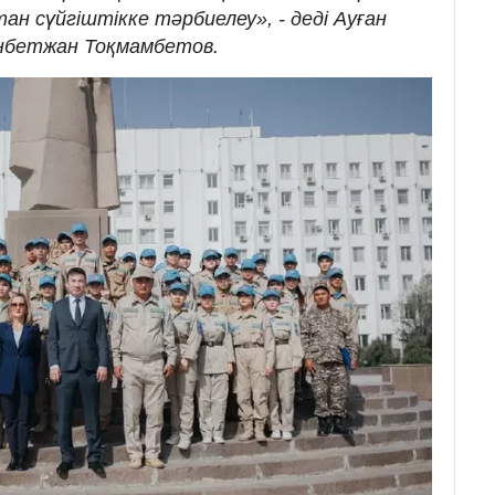
н сүйгіштікке тәрбиелеу», - деді Ауған
анбетжан Тоқмамбетов.