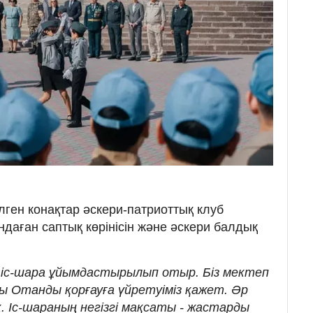
лген конақтар әскери-патриоттық клуб
даған саптық көрінісін және әскери балдық
ы іс-шара ұйымдастырылып отыр. Біз мектеп
 Отанды қорғауға үйретуіміз қажет. Әр
к. Іс-шараның негізгі мақсаты - жастарды