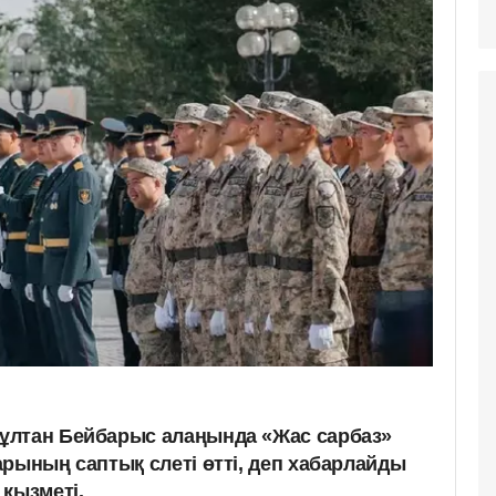
ұлтан Бейбарыс алаңында «Жас сарбаз»
рының саптық слеті өтті, деп хабарлайды
 қызметі.