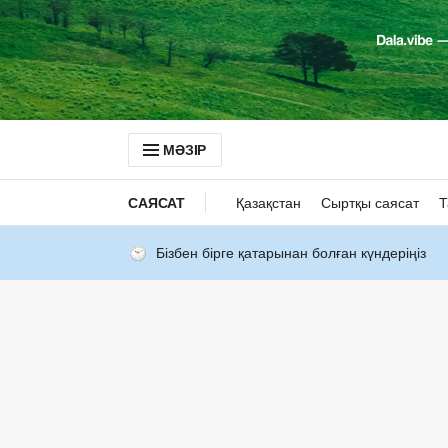
МӘЗІР
САЯСАТ
Қазақстан
Сыртқы саясат
Т
Бізбен бірге қатарынан болған күндеріңіз