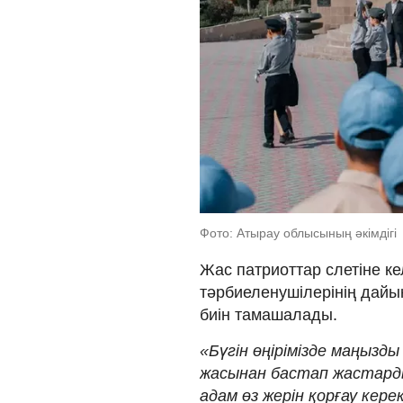
Фото: Атырау облысының әкімдігі
Жас патриоттар слетіне ке
тәрбиеленушілерінің дайын
биін тамашалады.
«Бүгін өңірімізде маңызд
жасынан бастап жастарды
адам өз жерін қорғау кере