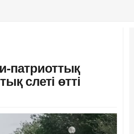
и-патриоттық
ық слеті өтті