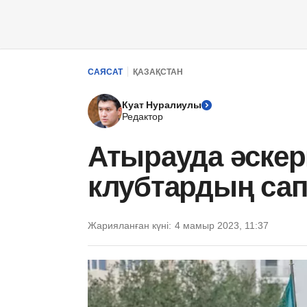
САЯСАТ
ҚАЗАҚСТАН
Куат Нуралиулы
Редактор
Атырауда әскер
клубтардың сапт
Жарияланған күні:
4 мамыр 2023, 11:37