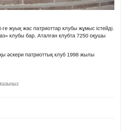
3-ге жуық жас патриоттар клубы жұмыс істейді.
аз» клубы бар. Аталған клубта 7250 оқушы
шқы әскери патриоттық клуб 1998 жылы
 жазыңыз