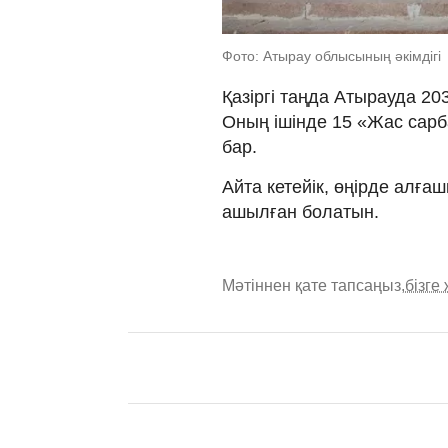
Фото: Атырау облысының әкімдігі
Қазіргі таңда Атырауда 20
Оның ішінде 15 «Жас сарб
бар.
Айта кетейік, өңірде алға
ашылған болатын.
Мәтіннен қате тапсаңыз,
бізге