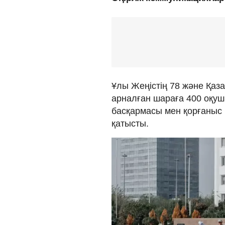
Ұлы Жеңістің 78 және Қаз
арналған шараға 400 оқуш
басқармасы мен қорғаныс і
қатысты.