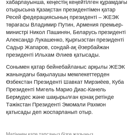
хабарлауынша, кеңестің кеңейтілген құрамдағы
отырысына Қазақстан президентімен қатар
Ресей федерациясының президенті – ЖЕЭК
төрағасы Владимир Путин, Армения премьер-
министрі Никол Пашинян, Беларусь президенті
Александр Лукашенко, Қырғызстан президенті
Садыр Жапаров, сондай-ақ Әзербайжан
президенті Ильхам Әлиев қатысады.
Сонымен қатар бейнебайланыс арқылы ЖЕЭК
жанындағы бақылаушы мемлекеттерден
Өзбекстан Президенті Шавкат Мирзиёев, Куба
Президенті Мигель Марио Диас-Канель
Бермудес және шақырылған қонақ ретінде
Тәжікстан Президенті Эмомали Рахмон
қатысады деп жоспарланып отыр.
Мәтіннен қате тапсаңыз,
бізге жазыңыз