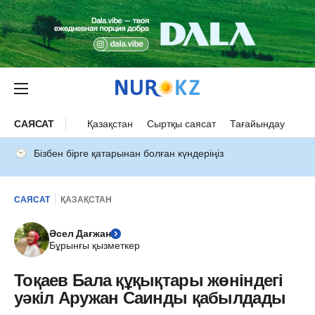
САЯСАТ
Қазақстан
Сыртқы саясат
Тағайындау
Бізбен бірге қатарынан болған күндеріңіз
САЯСАТ
ҚАЗАҚСТАН
Әсел Дағжан
Бұрынғы қызметкер
Тоқаев Бала құқықтары жөніндегі
уәкіл Аружан Саинды қабылдады