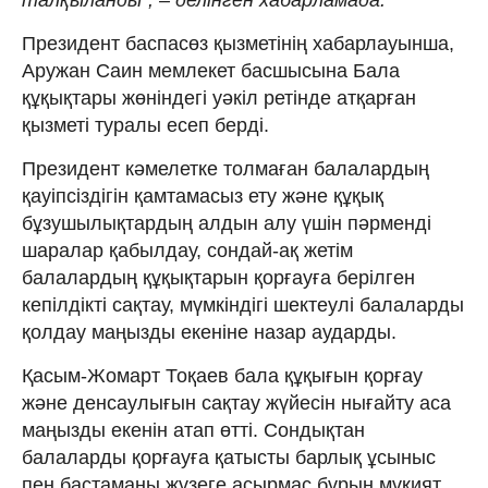
Президент баспасөз қызметінің хабарлауынша,
Аружан Саин мемлекет басшысына Бала
құқықтары жөніндегі уәкіл ретінде атқарған
қызметі туралы есеп берді.
Президент кәмелетке толмаған балалардың
қауіпсіздігін қамтамасыз ету және құқық
бұзушылықтардың алдын алу үшін пәрменді
шаралар қабылдау, сондай-ақ жетім
балалардың құқықтарын қорғауға берілген
кепілдікті сақтау, мүмкіндігі шектеулі балаларды
қолдау маңызды екеніне назар аударды.
Қасым-Жомарт Тоқаев бала құқығын қорғау
және денсаулығын сақтау жүйесін нығайту аса
маңызды екенін атап өтті. Сондықтан
балаларды қорғауға қатысты барлық ұсыныс
пен бастаманы жүзеге асырмас бұрын мұқият