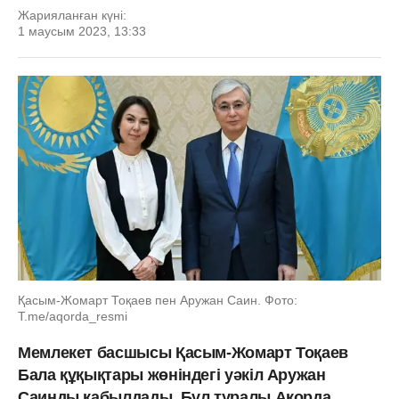
Жарияланған күні:
1 маусым 2023, 13:33
Қасым-Жомарт Тоқаев пен Аружан Саин. Фото:
Т.me/aqorda_resmi
Мемлекет басшысы Қасым-Жомарт Тоқаев
Бала құқықтары жөніндегі уәкіл Аружан
Саинды қабылдады. Бұл туралы Ақорда