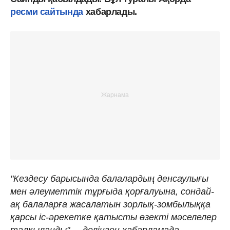
ресми сайтында
хабарлады.
"Кездесу барысында балалардың денсаулығы
мен әлеуметтік тұрғыда қорғалуына, сондай-
ақ балаларға жасалатын зорлық-зомбылыққа
қарсы іс-әрекетке қатысты өзекті мәселелер
талқыланды", – делінген хабарламада.