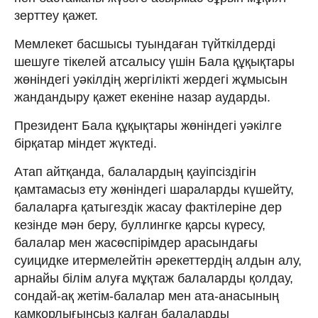
зерттеу қажет.
Мемлекет басшысы туындаған түйткілдерді
шешуге тікелей атсалысу үшін Бала құқықтары
жөніндегі уәкілдің жергілікті жердегі жұмысын
жандандыру қажет екеніне назар аударды.
Президент Бала құқықтары жөніндегі уәкілге
бірқатар міндет жүктеді.
Атап айтқанда, балалардың қауіпсіздігін
қамтамасыз ету жөніндегі шараларды күшейту,
балаларға қатыгездік жасау фактілеріне дер
кезінде мән беру, буллингке қарсы күресу,
балалар мен жасөспірімдер арасындағы
суицидке итермелейтін әрекеттердің алдын алу,
арнайы білім алуға мұқтаж балаларды қолдау,
сондай-ақ жетім-балалар мен ата-анасының
қамқорлығынсыз қалған балаларды