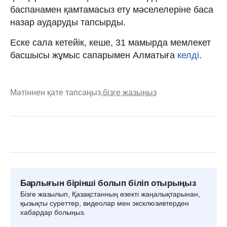
баспанамен қамтамасыз ету мәселелеріне баса
назар аударуды тапсырды.
Еске сала кетейік, кеше, 31 мамырда мемлекет
басшысы жұмыс сапарымен Алматыға
келді
.
Мәтіннен қате тапсаңыз,
бізге жазыңыз
Барлығын бірінші болып біліп отырыңыз
Бізге жазылып, Қазақстанның өзекті жаңалықтарынан,
қызықты суреттер, видеолар мен эксклюзивтерден
хабардар болыңыз.