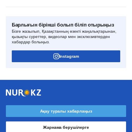
Барлығын бірінші болып біліп отырыңыз
Бізге жазылып, Қазақстанның өзекті жаңалықтарынан,
қызықты суреттер, видеолар мен эксклюзивтерден
хабардар болыңыз.
Instagram
Ақау туралы хабарлаңыз
Жарнама берушілерге