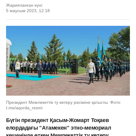
Жарияланған күні:
5 маусым 2023, 12:18
Президент Мемлекеттік ту көтеру рәсіміне қатысты. Фото:
t.me/aqorda_resmi
Бүгін президент Қасым-Жомарт Тоқаев
елордадағы "Атамекен" этно-мемориал
кешенінде өткен Мемлекеттік ту көтеру