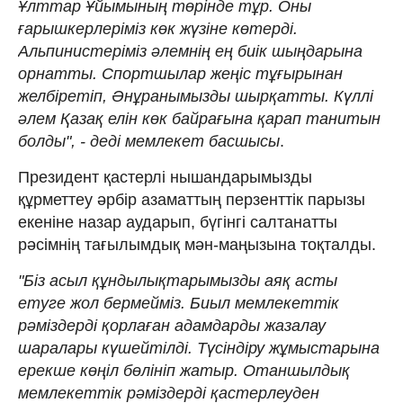
Ұлттар Ұйымының төрінде тұр. Оны
ғарышкерлеріміз көк жүзіне көтерді.
Альпинистеріміз әлемнің ең биік шыңдарына
орнатты. Спортшылар жеңіс тұғырынан
желбіретіп, Әнұранымызды шырқатты. Күллі
әлем Қазақ елін көк байрағына қарап танитын
болды", - деді мемлекет басшысы
.
Президент қастерлі нышандарымызды
құрметтеу әрбір азаматтың перзенттік парызы
екеніне назар аударып, бүгінгі салтанатты
рәсімнің тағылымдық мән-маңызына тоқталды.
"Біз асыл құндылықтарымызды аяқ асты
етуге жол бермейміз. Биыл мемлекеттік
рәміздерді қорлаған адамдарды жазалау
шаралары күшейтілді. Түсіндіру жұмыстарына
ерекше көңіл бөлініп жатыр. Отаншылдық
мемлекеттік рәміздерді қастерлеуден