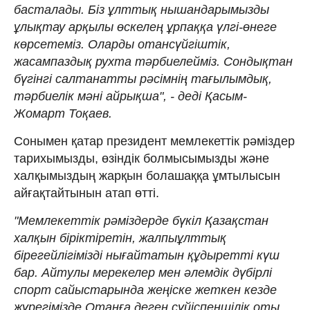
басталады. Біз ұлттық нышандарымызды
ұлықтау арқылы өскелең ұрпаққа үлгі-өнеге
көрсетеміз. Оларды отансүйгіштік,
жасампаздық рухта тәрбиелейміз. Сондықтан
бүгінгі салтанатты рәсімнің тағылымдық,
тәрбиелік мәні айрықша", - деді Қасым-
Жомарт Тоқаев.
Сонымен қатар президент мемлекеттік рәміздер
тарихымызды, өзіндік болмысымызды және
халқымыздың жарқын болашаққа ұмтылысын
айғақтайтынын атап өтті.
"Мемлекеттік рәміздерде бүкіл Қазақстан
халқын біріктіретін, жалпыұлттық
бірегейлігімізді нығайтатын құдыретті күш
бар. Айтулы мерекелер мен әлемдік дүбірлі
спорт сайыстарында жеңіске жеткен кезде
жүрегімізде Отанға деген сүйіспеншілік оты