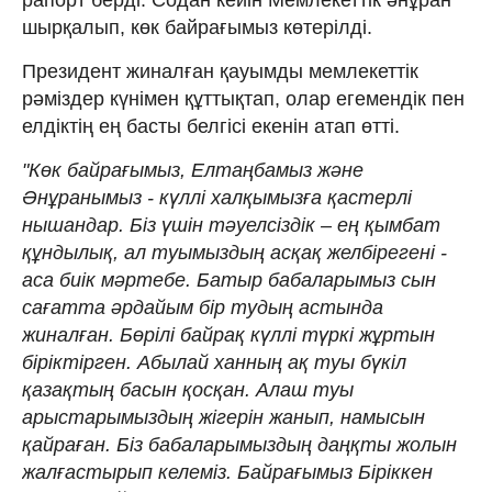
шырқалып, көк байрағымыз көтерілді.
Президент жиналған қауымды мемлекеттік
рәміздер күнімен құттықтап, олар егемендік пен
елдіктің ең басты белгісі екенін атап өтті.
"Көк байрағымыз, Елтаңбамыз және
Әнұранымыз - күллі халқымызға қастерлі
нышандар. Біз үшін тәуелсіздік – ең қымбат
құндылық, ал туымыздың асқақ желбірегені -
аса биік мәртебе. Батыр бабаларымыз сын
сағатта әрдайым бір тудың астында
жиналған. Бөрілі байрақ күллі түркі жұртын
біріктірген. Абылай ханның ақ туы бүкіл
қазақтың басын қосқан. Алаш туы
арыстарымыздың жігерін жанып, намысын
қайраған. Біз бабаларымыздың даңқты жолын
жалғастырып келеміз. Байрағымыз Біріккен