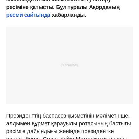
рәсіміне қатысты. Бұл туралы Ақорданың
ресми сайтында
хабарланды.
Президенттің баспасөз қызметінің мәліметінше,
алдымен Құрмет қарауылы ротасының бастығы
рәсімге дайындығы жөнінде президентке
рапорт берді. Содан кейін Мемлекеттік әнұран