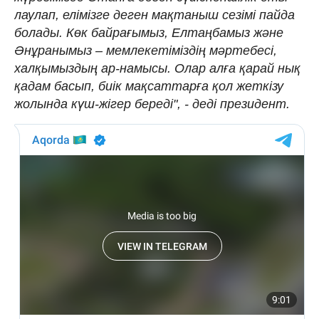
лаулап, елімізге деген мақтаныш сезімі пайда
болады. Көк байрағымыз, Елтаңбамыз және
Әнұранымыз – мемлекетіміздің мәртебесі,
халқымыздың ар-намысы. Олар алға қарай нық
қадам басып, биік мақсаттарға қол жеткізу
жолында күш-жігер береді", - деді президент.