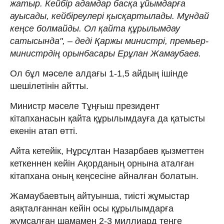
жатыр. Кейбір адамдар басқа ұйымдарға
ауысады, кейбіреулері қысқартылады. Мұндай
кеңсе болмайды. Ол қайта құрылымдау
сатысында", – деді Қаржы министрі, премьер-
министрдің орынбасары Ерұлан Жамаубаев.
Ол бұл мәселе алдағы 1-1,5 айдың ішінде
шешілетінін айтты.
Министр мәселе Тұңғыш президент
кітапханасын қайта құрылымдауға да қатысты
екенін атап өтті.
Айта кетейік, Нұрсұлтан Назарбаев қызметтен
кеткеннен кейін Ақорданың орнына аталған
кітапхана оның кеңсесіне айналған болатын.
Жамаубаевтың айтуынша, тиісті жұмыстар
аяқталғаннан кейін осы құрылымдарға
жұмсалған шамамен 2-3 миллиард теңге