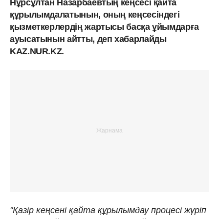
Нұрсұлтан Назарбаевтың кеңсесі қайта
құрылымдалатынын, оның кеңсесіндегі
қызметкерлердің жартысы басқа ұйымдарға
ауысатынын айтты, деп хабарлайды
KAZ.NUR.KZ.
"Қазір кеңсені қайта құрылымдау процесі жүріп