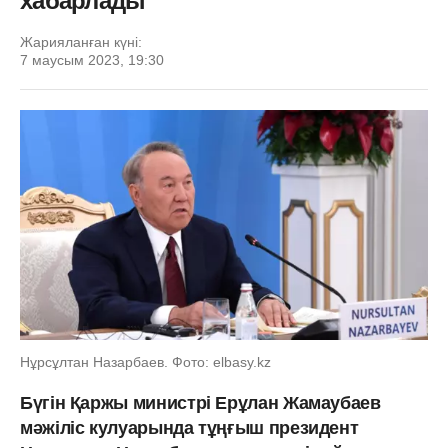
хабарлады
Жарияланған күні:
7 маусым 2023, 19:30
Нұрсұлтан Назарбаев. Фото: elbasy.kz
Бүгін Қаржы министрі Ерұлан Жамаубаев
мәжіліс кулуарында тұңғыш президент