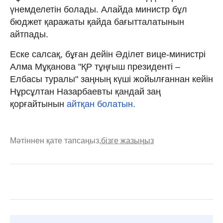
үнемделетін болады. Алайда министр бұл
бюджет қаражаты қайда бағытталатынын
айтпады.
Еске салсақ, бұған дейін Әділет вице-министрі
Алма Мұқанова "ҚР тұңғыш президенті –
Елбасы туралы" заңның күші жойылғаннан кейін
Нұрсұлтан Назарбаевты қандай заң
қорғайтынын
айтқан болатын.
Мәтіннен қате тапсаңыз,
бізге жазыңыз