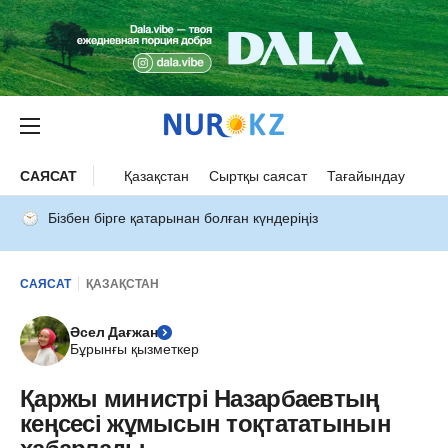
САЯСАТ
Қазақстан
Сыртқы саясат
Тағайындау
Бізбен бірге қатарынан болған күндеріңіз
САЯСАТ
ҚАЗАҚСТАН
Әсел Дағжан
Бұрынғы қызметкер
Қаржы министрі Назарбаевтың
кеңсесі жұмысын тоқтататынын