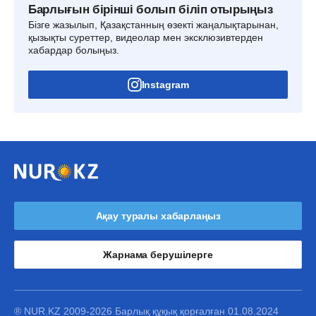
Барлығын бірінші болып біліп отырыңыз
Бізге жазылып, Қазақстанның өзекті жаңалықтарынан,
қызықты суреттер, видеолар мен эксклюзивтерден
хабардар болыңыз.
Instagram
Ақау туралы хабарлаңыз
Жарнама берушілерге
® NUR.KZ 2009-2026 Барлық құқық қорғалған 01.08.2024