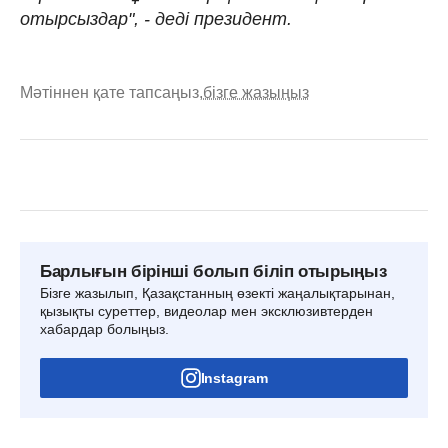
отырсыздар", - деді президент.
Мәтіннен қате тапсаңыз,
бізге жазыңыз
Барлығын бірінші болып біліп отырыңыз
Бізге жазылып, Қазақстанның өзекті жаңалықтарынан,
қызықты суреттер, видеолар мен эксклюзивтерден
хабардар болыңыз.
Instagram