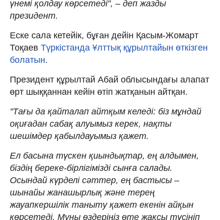
үнемі қолдау көрсетеді", – деп жазды
президент.
Еске сала кетейік, бұған дейін Қасым-Жомарт
Тоқаев
Түркістанда Ұлттық құрылтайын өткізген
болатын
.
Президент құрылтай Абай облысындағы алапат
өрт шыққаннан кейін өтіп жатқанын айтқан.
"Тағы да қайталап айтқым келеді: біз мұндай
оқиғадан сабақ алуымыз керек, нақты
шешімдер қабылдауымыз қажет.
Ел басына түскен қиындықтар, ең алдымен,
біздің береке-бірлігімізді сынға салады.
Осындай күрделі сәттер, ең бастысы –
шынайы жанашырлық және терең
жауапкершілік таныту қажет екенін айқын
көрсетеді. Мұны өздеріңіз өте жақсы түсініп