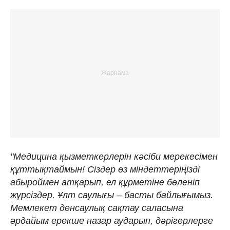
"Медицина қызметкерлерін кәсіби мерекесімен
құттықтаймын! Сіздер өз міндеттеріңізді
абыроймен атқарып, ел құрметіне бөленіп
жүрсіздер. Ұлт саулығы – басты байлығымыз.
Мемлекет денсаулық сақтау саласына
әрдайым ерекше назар аударып, дәрігерлерге