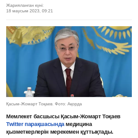
Жарияланған күні:
18 маусым 2023, 09:21
Қасым-Жомарт Тоқаев. Фото: Ақорда
Мемлекет басшысы Қасым-Жомарт Тоқаев
Twitter парақшасында
медицина
қызметкерлерін мерекемен құттықтады.