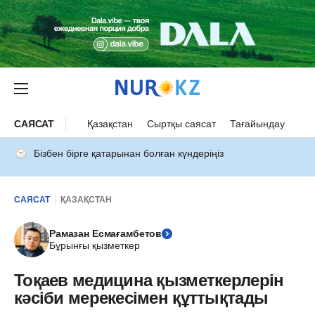
САЯСАТ
Қазақстан
Сыртқы саясат
Тағайындау
Бізбен бірге қатарынан болған күндеріңіз
САЯСАТ
ҚАЗАҚСТАН
Рамазан Есмағамбетов
Бұрынғы қызметкер
Тоқаев медицина қызметкерлерін
кәсіби мерекесімен құттықтады