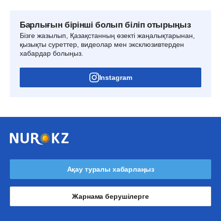
Барлығын бірінші болып біліп отырыңыз
Бізге жазылып, Қазақстанның өзекті жаңалықтарынан,
қызықты суреттер, видеолар мен эксклюзивтерден
хабардар болыңыз.
Instagram
Ақау туралы хабарлаңыз
Жарнама берушілерге