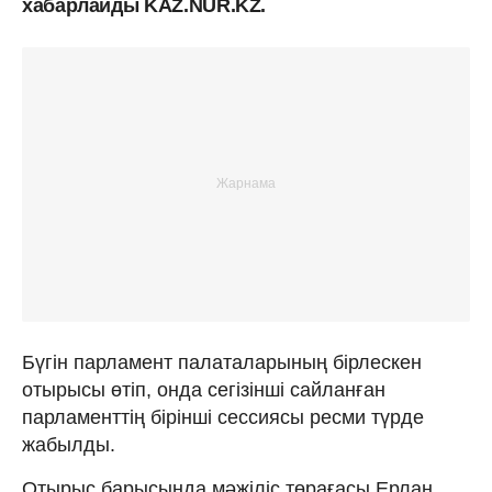
хабарлайды KAZ.NUR.KZ.
Бүгін парламент палаталарының бірлескен
отырысы өтіп, онда сегізінші сайланған
парламенттің бірінші сессиясы ресми түрде
жабылды.
Отырыс барысында мәжіліс төрағасы Ерлан