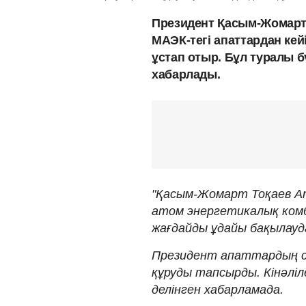
Президент Қасым-Жомарт
МАЭК-тегі апаттардан ке
ұстап отыр. Бұл туралы б
хабарлады.
"Қасым-Жомарт Тоқаев А
атом энергетикалық ком
жағдайды ұдайы бақылау
Президент апаттардың с
құруды тапсырды. Кінәліл
делінген хабарламада.