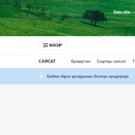
МӘЗІР
САЯСАТ
Қазақстан
Сыртқы саясат
Т
Бізбен бірге қатарынан болған күндеріңіз