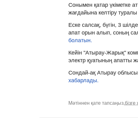
Сонымен қатар үкіметке а
жағдайына келтіру туралы
Еске салсақ, бүгін, 3 шіл
апат орын алып, соның са
болатын.
Кейін "Атырау-Жарық" ком
электр қуатының апатты ж
Сондай-ақ Атырау облысы
хабарлады.
Мәтіннен қате тапсаңыз,
бізге