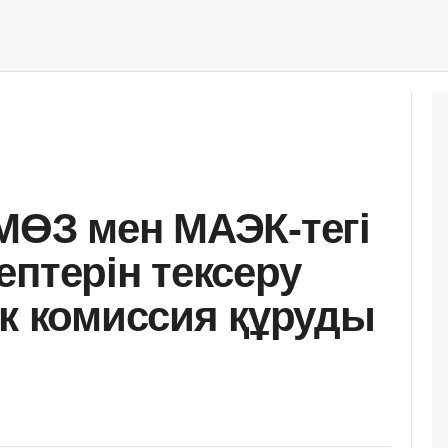
МӨЗ мен МАЭК-тегі
ептерін тексеру
ік комиссия құруды