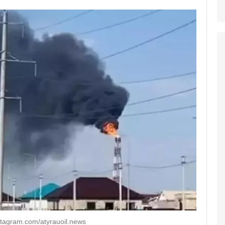
tagram.com/atyrauoil.news