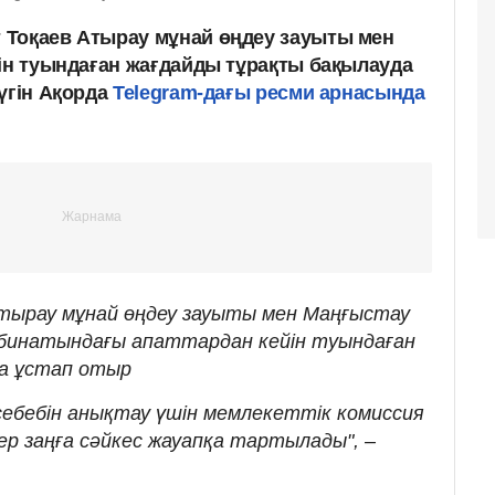
 Тоқаев Атырау мұнай өңдеу зауыты мен
йін туындаған жағдайды тұрақты бақылауда
үгін Ақорда
Telegram-дағы ресми арнасында
тырау мұнай өңдеу зауыты мен Маңғыстау
бинатындағы апаттардан кейін туындаған
да ұстап отыр
ебебін анықтау үшін мемлекеттік комиссия
ер заңға сәйкес жауапқа тартылады", –