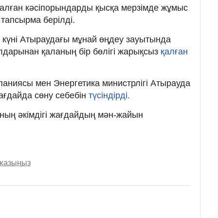
талған кәсіпорындарды қысқа мерзімде жұмыс
 тапсырма берілді.
де күні Атыраудағы мұнай өңдеу зауытында
лдарынан қаланың бір бөлігі жарықсыз
қалған
паниясы мен Энергетика министрлігі Атырауда
ағдайда сөну себебін
түсіндірді.
ның әкімдігі жағдайдың мән-жайын
 жазыңыз