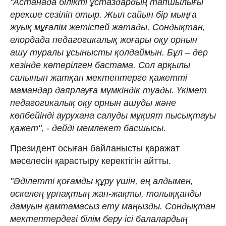
"Астанада білікті ұстаздардың тапшылығы
ерекше сезіліп отыр. Жыл сайын бір мыңға
жуық мұғалім жетіспей жатады. Сондықтан,
елордада педагогикалық жоғары оқу орнын
ашу туралы ұсынысты қолдаймын. Бұл – дер
кезінде көтерілген бастама. Сол арқылы
салынып жатқан мектептерге қажетті
мамандар даярлауға мүмкіндік туады. Үкімет
педагогикалық оқу орнын ашуды және
көпбейінді аурухана салуды мұқият пысықтауы
қажет", - дейді мемлекет басшысы.
Президент осыған байланысты қаражат
мәселесін қарастыру керектігін айтты.
"Әділетті қоғамды құру үшін, ең алдымен,
өскелең ұрпақтың жан-жақты, толыққанды
дамуын қамтамасыз ету маңызды. Сондықтан
мектептердегі білім беру ісі балалардың