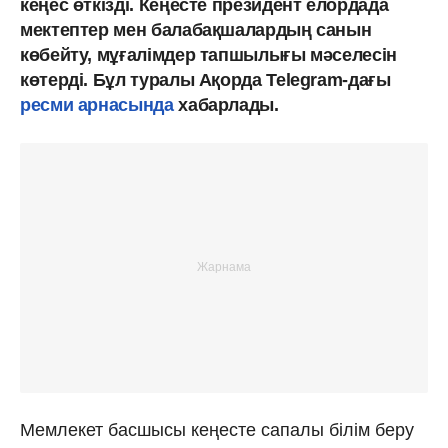
кеңес өткізді. Кеңесте президент елордада
мектептер мен балабақшалардың санын
көбейту, мұғалімдер тапшылығы мәселесін
көтерді. Бұл туралы Ақорда Telegram-дағы
ресми арнасында
хабарлады.
Мемлекет басшысы кеңесте сапалы білім беру