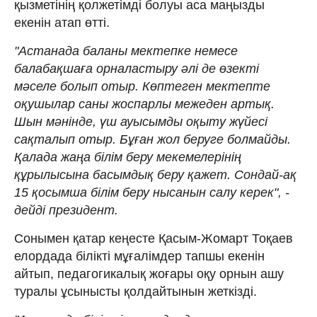
қызметінің қолжетімді болуы аса маңызды
екенін атап өтті.
"Астанада баланы мектепке немесе
балабақшаға орналастыру әлі де өзекті
мәселе болып отыр. Көптеген мектепте
оқушылар саны жоспарлы межеден артық.
Шын мәнінде, үш ауысымды оқыту жүйесі
сақталып отыр. Бұған жол беруге болмайды.
Қалада жаңа білім беру мекемелерінің
құрылысына басымдық беру қажет. Сондай-ақ
15 қосымша білім беру нысанын салу керек", -
дейді президент.
Сонымен қатар кеңесте Қасым-Жомарт Тоқаев
елордада білікті мұғалімдер тапшы екенін
айтып, педагогикалық жоғары оқу орнын ашу
туралы ұсынысты қолдайтынын жеткізді.