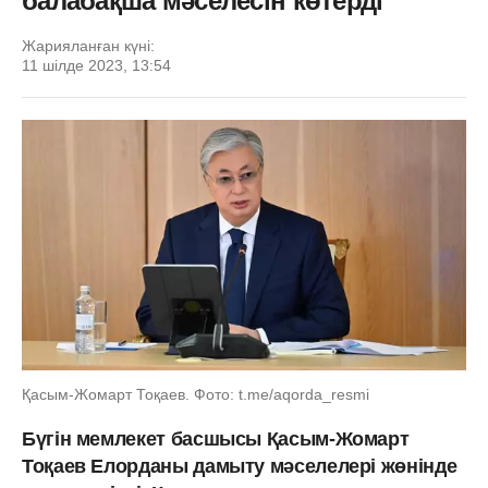
балабақша мәселесін көтерді
Жарияланған күні:
11 шілде 2023, 13:54
Қасым-Жомарт Тоқаев. Фото: t.me/aqorda_resmi
Бүгін мемлекет басшысы Қасым-Жомарт
Тоқаев Елорданы дамыту мәселелері жөнінде