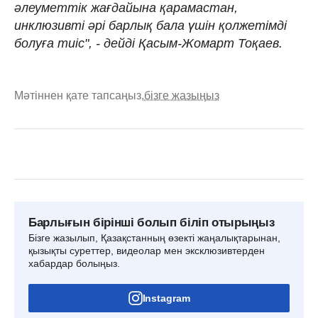
әлеуметтік жағдайына қарамастан,
инклюзивті әрі барлық бала үшін қолжетімді
болуға тиіс", - дейді Қасым-Жомарт Тоқаев.
Мәтіннен қате тапсаңыз,
бізге жазыңыз
Барлығын бірінші болып біліп отырыңыз
Бізге жазылып, Қазақстанның өзекті жаңалықтарынан,
қызықты суреттер, видеолар мен эксклюзивтерден
хабардар болыңыз.
Instagram