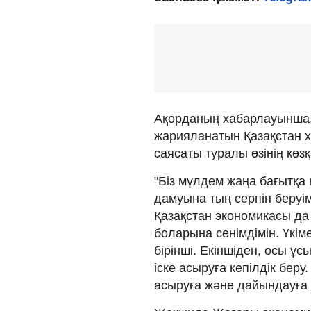
Ақорданың хабарлауынша,
жарияланатын Қазақстан 
саясаты туралы өзінің кө
"Біз мүлдем жаңа бағытқа
дамуына тың серпін беруім
Қазақстан экономикасы да 
боларына сенімдімін. Үкіме
бірінші. Екіншіден, осы 
іске асыруға кепілдік беру
асыруға және дайындауға