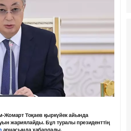
-Жомарт Тоқаев қыркүйек айында
уын жариялайды. Бұл туралы президенттің
am
арнасында хабарлады.