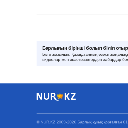
Барлығын бірінші болып біліп оты
Бізге жазылып, Қазақстанның өзекті жаңалық
видеолар мен эксклюзивтерден хабардар бо
® NUR.KZ 2009-2026 Барлық құқық қорғалған 0