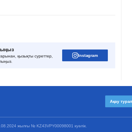
рыңыз
Instagram
тарынан, қызықты суреттер,
лыңыз.
Ақау тура
1.08.2024 жылғы № KZ43VPY00098001 куәлік.