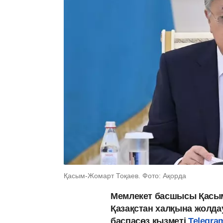
Қасым-Жомарт Тоқаев. Фото: Ақорда
Мемлекет басшысы Қасым
Қазақстан халқына жолда
баспасөз қызметі
Telegr