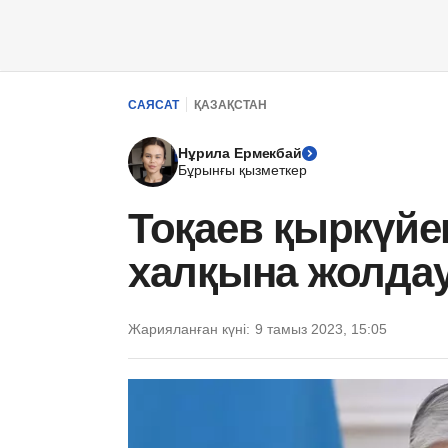
САЯСАТ
ҚАЗАҚСТАН
Нұрила Ермекбай
Бұрынғы қызметкер
Тоқаев қыркүйе
халқына жолда
Жарияланған күні:
9 тамыз 2023, 15:05