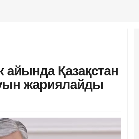
к айында Қазақстан
уын жариялайды