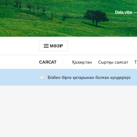
МӘЗІР
САЯСАТ
Қазақстан
Сыртқы саясат
Т
Бізбен бірге қатарынан болған күндеріңіз