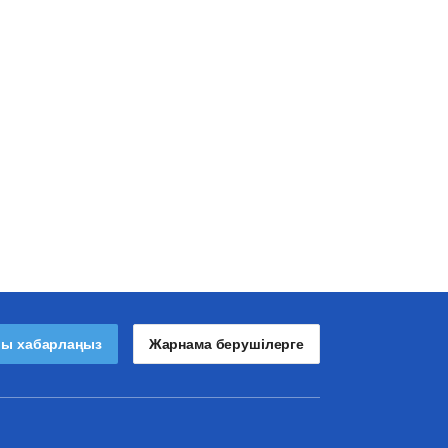
лы хабарлаңыз
Жарнама берушілерге