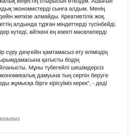
алық кеңестің отырысын өткіздім. Ашығын
ндық экономистерді сынға алдым. Менің
дейін жеткізе алмайды. Креативтілік жоқ.
ттің алдында тұрған міндеттерді түсінбейді.
ер күтеді, өйткені ең өзекті мәселелерді
 сүру деңгейін қамтамасыз ету еліміздің
ырымдамасына қатысты біздің
йланысты. Мұны түбегейлі шешімдерсіз
ң экономикалық дамуына тың серпін беруге
ы жұмысқа бірге кірісуіміз керек", - деді
 жазыңыз