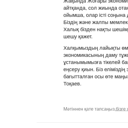
Жақында Жоғары экономик
айтқанда, сол жиында ота
ойымша, олар істі соңына 
Біздің және жалпы мемлеке
Халық бізден нақты шешімд
шешу қажет.
Халқымыздың лайықты өмір
экономикасының даму тұж
ұстанымымызға тікелей ба
еңсеру қиын. Біз елімізді
бағытталған осы өте маңызд
Тоқаев.
Мәтіннен қате тапсаңыз,
бізге