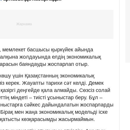
 мемлекет басшысы қыркүйек айында
халқына жолдауында елдің экономикалық
зқарасын баяндауды жоспарлап отыр.
 көшу үшін Қазақстанның экономикалық
із керек. Жауапты тарихи сәт келді. Демек
қазіргі деңгейде қала алмайды. Сөзсіз солай
ттің міндеті – тиісті ұсыныстар беру. Бұл –
ұсыныстарға сәйкес дайындалатын жоспарларды
. Бірақ мен жаңа экономикалық модельді іске
 қатысты көзқарасымды жасырмаймын.