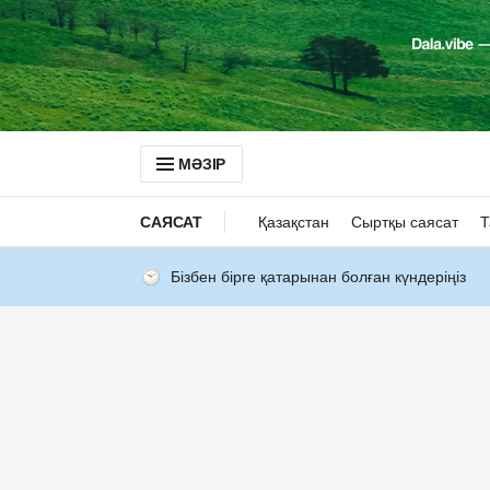
МӘЗІР
САЯСАТ
Қазақстан
Сыртқы саясат
Т
Бізбен бірге қатарынан болған күндеріңіз