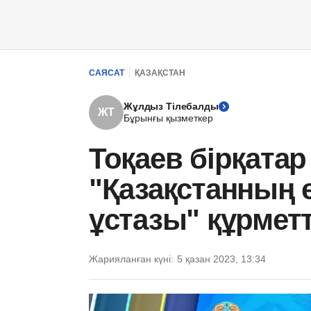
САЯСАТ
ҚАЗАҚСТАН
Жұлдыз Тілебалды
ЖТ
Бұрынғы қызметкер
Тоқаев бірқатар
"Қазақстанның е
ұстазы" құрметт
Жарияланған күні:
5 қазан 2023, 13:34