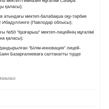
ғы мектеп-гимназия мұғалімі Сәбира
ды қаласы);
в атындағы мектеп-балабақша оқу-тәрбие
ит Ибадуллинге (Павлодар облысы);
ы №50 "Қазғарыш" мектеп-лицейінің мұғалімі
на қаласы);
дандырылған "Білім-инновация" лицей-
Баян Базарғалиеваға салтанатты түрде
 жазыңыз