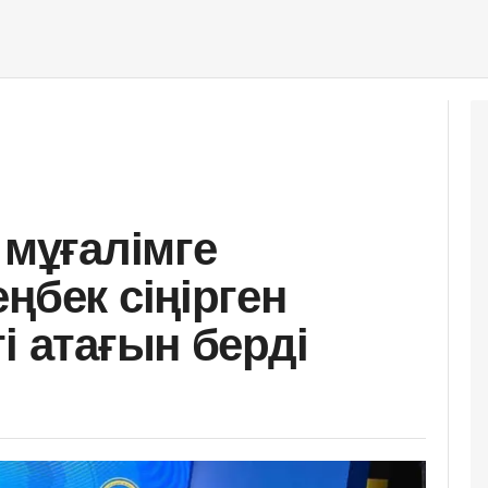
 мұғалімге
ңбек сіңірген
і атағын берді