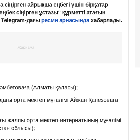
 сіңірген айрықша еңбегі үшін бірқатар
еңбек сіңірген ұстазы" құрметті атағын
а Telegram-дағы
ресми арнасында
хабарлады.
әмбетоваға (Алматы қаласы);
ағы орта мектеп мұғалімі Айжан Қапезоваға
ғы жалпы орта мектеп-интернатының мұғалімі
стан облысы);