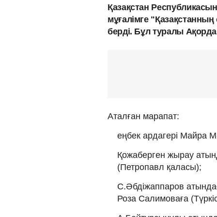
Қазақстан Республикасына
мұғалімге "Қазақстанның 
берді. Бұл туралы Ақорд
Аталған марапат:
еңбек ардагері Майра М
Қожаберген жырау атынд
(Петропавл қаласы);
С.Әбдіжаппаров атында
Роза Салимоваға (Түркі