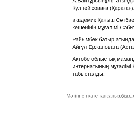
А.Байтұрсынұлы атында
Күлпейісоваға
(Қараған
академик Қаныш Сәтбае
кешенінің мұғалімі Сәб
Райымбек батыр атындағ
Айгүл Ержановаға (Аста
Ақтөбе облыстық маман
интернатының мұғалімі 
табысталды.
Мәтіннен қате тапсаңыз,
бізге