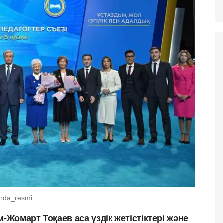
orda_resmi
Жомарт Тоқаев аса үздік жетістіктері және