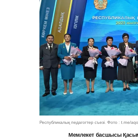
Республикалық педагогтер съезі. Фото : t.me/aq
Мемлекет басшысы Қасым-