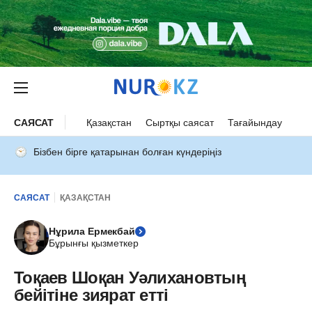
САЯСАТ
Қазақстан
Сыртқы саясат
Тағайындау
Бізбен бірге қатарынан болған күндеріңіз
САЯСАТ
ҚАЗАҚСТАН
Нұрила Ермекбай
Бұрынғы қызметкер
Тоқаев Шоқан Уәлихановтың
бейітіне зиярат етті