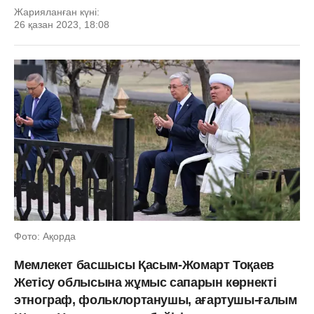
Жарияланған күні:
26 қазан 2023, 18:08
Фото: Ақорда
Мемлекет басшысы Қасым-Жомарт Тоқаев
Жетісу облысына жұмыс сапарын көрнекті
этнограф, фольклортанушы, ағартушы-ғалым