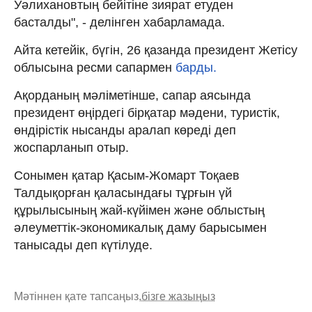
Уәлихановтың бейітіне зиярат етуден
басталды", - делінген хабарламада.
Айта кетейік, бүгін, 26 қазанда президент Жетісу
облысына ресми сапармен
барды.
Ақорданың мәліметінше, сапар аясында
президент өңірдегі бірқатар мәдени, туристік,
өндірістік нысанды аралап көреді деп
жоспарланып отыр.
Сонымен қатар Қасым-Жомарт Тоқаев
Талдықорған қаласындағы тұрғын үй
құрылысының жай-күйімен және облыстың
әлеуметтік-экономикалық даму барысымен
танысады деп күтілуде.
Мәтіннен қате тапсаңыз,
бізге жазыңыз