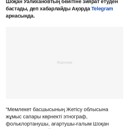
Шоқан Уәлихановтың бейітіне зиярат етуден
бастады, деп хабарлайды Ақорда
Telegram
арнасында.
"Мемлекет басшысының Жетісу облысына
жұмыс сапары көрнекті этнограф,
фольклортанушы, ағартушы-ғалым Шоқан