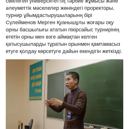
сөйлеген университеттің тәрбие жұмысы және
әлеуметтік мәселелер жөніндегі проректоры,
турнир ұйымдастырушыларынң бірі
Сүлейменов Мерген Қуанышұлы жоғары оқу
орны басшылығы ататын пікірсайыс турнирінің
өтетін орны мен өзге аймақтан келген
қатысушыларды тұратын орынмен қамтамасыз
етуге қолдау көрсетуге дайын екендігін жеткізді.