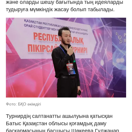
және оларды шешу бағытында тың идеяларды
тудыруға мүмкіндік жасау болып табылады.
Фото: БҚО әкімдігі
Турнирдің салтанатты ашылуына қатысқан
Батыс Қазақстан облысы қоғамдық даму
басқармасының басшысы Шөкеева Гүлжанар