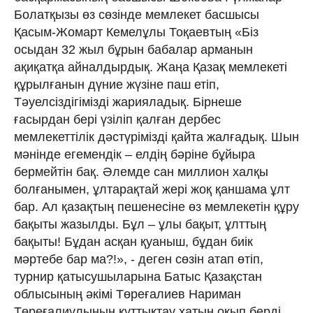
Болатқызы өз сөзінде мемлекет басшысы
Қасым-Жомарт Кемелұлы Тоқаевтың «Біз
осыдан 32 жыл бұрын бабалар арманын
ақиқатқа айналдырдық. Жаңа Қазақ мемлекеті
құрылғанын дүние жүзіне паш етіп,
Тәуелсіздігімізді жарияладық. Бірнеше
ғасырдан бері үзіліп қалған дербес
мемлекеттілік дәстүрімізді қайта жалғадық. Шын
мәнінде егемендік – елдің бәріне бұйыра
бермейтін бақ. Әлемде сан миллион халқы
болғанымен, ұлтарақтай жері жоқ қаншама ұлт
бар. Ал қазақтың пешенесіне өз мемлекетін құру
бақыты жазылды. Бұл – ұлы бақыт, ұлттың
бақыты! Бұдан асқан қуаныш, бұдан биік
мәртебе бар ма?!», - деген сөзін атап өтіп,
турнир қатысушыларына Батыс Қазақстан
облысының әкімі Төреғалиев Нариман
Төреғалиұлының құттықтау хатын оқып берді.