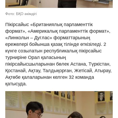
Фото: БҚО әкімдігі
Пікірсайыс «Британиялық парламенттік
формат», «Америкалық парламенттік формат»,
«Линкольн – Дуглас» форматтарының
ережелері бойынша қазақ тілінде өткізіледі. 2
күнге созылатын республикалық пікірсайыс
турниріне Орал қаласының
пікірсайысшыларынан бөлек Астана, Түркістан,
Қостанай, Ақтау, Талдықорған, Жетісай, Атырау,
Ақтөбе қалаларынан келген 32 команда
қатысуда.