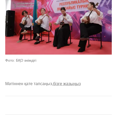
Фото: БҚО әкімдігі
Мәтіннен қате тапсаңыз,
бізге жазыңыз