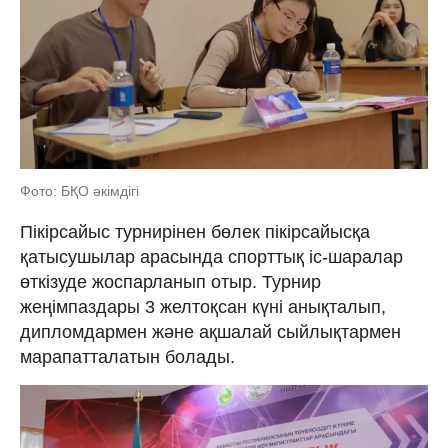
Фото: БҚО әкімдігі
Пікірсайыс турнирінен бөлек пікірсайысқа
қатысушылар арасында спорттық іс-шаралар
өткізуде жоспарланып отыр. Турнир
жеңімпаздары 3 желтоқсан күні анықталып,
дипломдармен және ақшалай сыйлықтармен
марапатталатын болады.