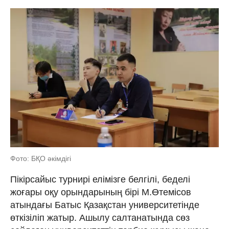
Фото: БҚО әкімдігі
Пікірсайыс турнирі елімізге белгілі, беделі
жоғары оқу орындарының бірі М.Өтемісов
атындағы Батыс Қазақстан университетінде
өткізіліп жатыр. Ашылу салтанатында сөз