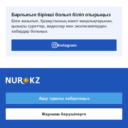
Барлығын бірінші болып біліп отырыңыз
Бізге жазылып, Қазақстанның өзекті жаңалықтарынан,
қызықты суреттер, видеолар мен эксклюзивтерден
хабардар болыңыз.
Instagram
Ақау туралы хабарлаңыз
Жарнама берушілерге