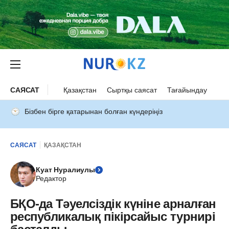
САЯСАТ
Қазақстан
Сыртқы саясат
Тағайындау
Бізбен бірге қатарынан болған күндеріңіз
САЯСАТ
ҚАЗАҚСТАН
Куат Нуралиулы
Редактор
БҚО-да Тәуелсіздік күніне арналған
республикалық пікірсайыс турнирі