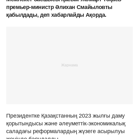
премьер-министр Әлихан Смайыловты
қабылдады, деп хабарлайды Ақорда.
Президентке Қазақстанның 2023 жылғы даму
қорытындысы және әлеуметтік-экономикалық
саладағы реформалардың жүзеге асырылуы
жөнінде баяндалды.