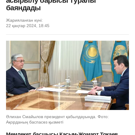
асырылу барысы туралы
баяндады
Жарияланған күні:
22 қаңтар 2024, 18:45
Әлихан Смайылов президент қабылдауында. Фото:
Ақорданың баспасөз қызметі
Мемлекет басшысы Қасым-Жомарт Тоқаев