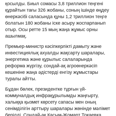
қосылды. Биыл сомасы 3,8 триллион теңгені
құрайтын тағы 326 жобаны, соның ішінде өңдеу
өнеркәсібі саласында құны 1,2 триллион теңге
болатын 180 жобаны іске асыру жоспарланып
отыр. Осы ретте 15 мың жаңа жұмыс орны
ашылмақ.
Премьер-министр кәсіпкерлікті дамыту және
инвестициялық ахуалды жақсарту шаралары,
энергетика және құрылыс салаларында
реформа жүргізу, сондай-ақ агроөнеркәсіп
кешеніне жаңа әдістерді енгізу жұмыстары
туралы айтты.
Бұдан бөлек, президентке тұрғын үй-
коммуналдық инфрақұрылымды жаңғырту,
халыққа қызмет көрсету сапасы мен оның
сенімділігін арттыру шаралары жөнінде мәлімет
берілді. Сондай-ақ Қасым-Жомарт Тоқаевқа