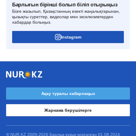
Барлығын бірінші болып біліп отырыңыз
Бізге жазылып, Қазақстанның өзекті жаңалықтарынан,
қызықты суреттер, видеолар мен эксклюзивтерден
хабардар болыңыз.
Instagram
Ақау туралы хабарлаңыз
Жарнама берушілерге
® NUR.KZ 2009-2026 Барлық құқық қорғалған 01.08.2024