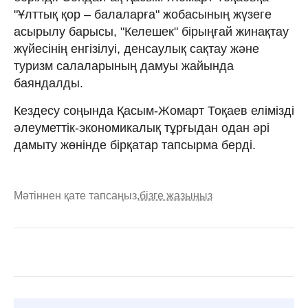
"Ұлттық қор – балаларға" жобасының жүзеге
асырылу барысы, "Келешек" бірыңғай жинақтау
жүйесінің енгізілуі, денсаулық сақтау және
туризм салаларының дамуы жайында
баяндалды.
Кездесу соңында Қасым-Жомарт Тоқаев елімізді
әлеуметтік-экономикалық тұрғыдан одан әрі
дамыту жөнінде бірқатар тапсырма берді.
Мәтіннен қате тапсаңыз,
бізге жазыңыз