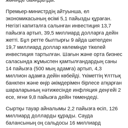
Премьер-министрдің айтуынша, ел
экономикасының өсімі 5,1 пайызды құраған.
Негізгі капиталға салынған инвестиция 13,7
пайызға артып, 39,5 миллиард долларға дейін
жетті. Бұл ретте былтырғы 9 айда шетелден
19,7 миллиард доллар көлемінде тікелей
инвестиция тартылған. Шағын және орта бизнес
саласында жұмыспен қамтылғандардың саны
14 пайызға (500 мың адамға) артып, 4,3
миллион адамға дейін көбейді. Үкіметтің Ұлттық
банкпен және өңір әкімдерімен бірлесе атқарған
шараларының нәтижесінде инфляция деңгейі 2
есе, яғни 9,8 пайызға дейін төмендеді.
Сыртқы тауар айналымы 2,2 пайызға өсіп, 126
миллиард долларды құрады. Сауда
балансының оң сальдосы 16 миллиард