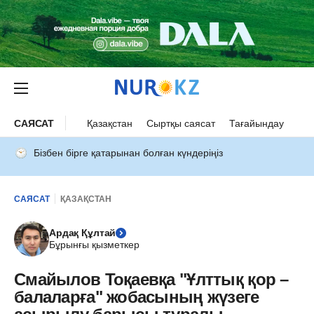
САЯСАТ
Қазақстан
Сыртқы саясат
Тағайындау
Бізбен бірге қатарынан болған күндеріңіз
САЯСАТ
ҚАЗАҚСТАН
Ардақ Құлтай
Бұрынғы қызметкер
Смайылов Тоқаевқа "Ұлттық қор –
балаларға" жобасының жүзеге