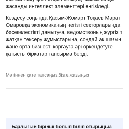
жасанды интеллект элементтері енгізіледі.
Кездесу соңында Қасым-Жомарт Тоқаев Марат
Омаровқа экономиканың негізгі секторларында
бәсекелестікті дамытуға, ведомствоның жүргізіп
жатқан тексеру жұмыстарына, сондай-ақ шағын
және орта бизнесті қорғауға әрі өркендетуге
қатысты бірқатар тапсырма берді.
Мәтіннен қате тапсаңыз,
бізге жазыңыз
Барлығын бірінші болып біліп отырыңыз