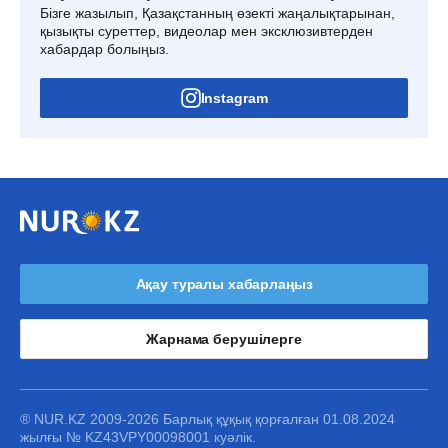
Бізге жазылып, Қазақстанның өзекті жаңалықтарынан,
қызықты суреттер, видеолар мен эксклюзивтерден
хабардар болыңыз.
Instagram
Ақау туралы хабарлаңыз
Жарнама берушілерге
® NUR.KZ 2009-2026 Барлық құқық қорғалған 01.08.2024
жылғы № KZ43VPY00098001 куәлік.