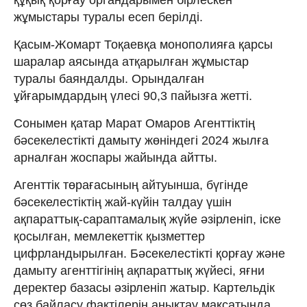
жұмыстары туралы есеп берілді.
Қасым-Жомарт Тоқаевқа монополияға қарсы
шаралар аясында атқарылған жұмыстар
туралы баяндалды. Орындалған
ұйғарымдардың үлесі 90,3 пайызға жетті.
Сонымен қатар Марат Омаров Агенттіктің
бәсекелестікті дамыту жөніндегі 2024 жылға
арналған жоспары жайында айтты.
Агенттік төрағасының айтуынша, бүгінде
бәсекелестіктің жай-күйін талдау үшін
ақпараттық-сараптамалық жүйе әзірленіп, іске
қосылған, мемлекеттік қызметтер
цифрландырылған. Бәсекелестікті қорғау және
дамыту агенттігінің ақпараттық жүйесі, яғни
деректер базасы әзірленіп жатыр. Картельдік
сөз байласу фактілерін анықтау мақсатында