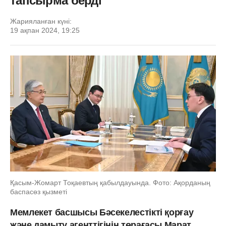
тапсырма берді
Жарияланған күні:
19 ақпан 2024, 19:25
Қасым-Жомарт Тоқаевтың қабылдауында. Фото: Ақорданың
баспасөз қызметі
Мемлекет басшысы Бәсекелестікті қорғау
және дамыту агенттігінің төрағасы Марат