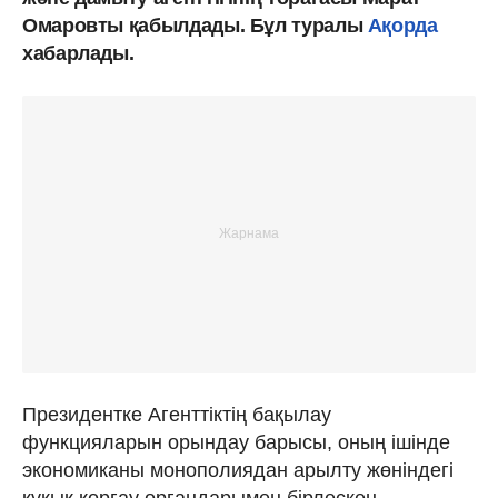
Омаровты қабылдады. Бұл туралы
Ақорда
хабарлады.
Президентке Агенттіктің бақылау
функцияларын орындау барысы, оның ішінде
экономиканы монополиядан арылту жөніндегі
құқық қорғау органдарымен бірлескен