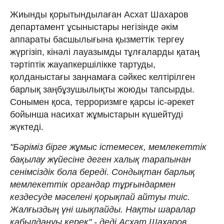
Жиынды қорытындылаған Асхат Шахаров
департамент ұсыныстары негізінде әкім
аппараты басшылығына қызметтік тергеу
жүргізіп, кінәлі лауазымды тұлғаларды қатаң
тәртіптік жауапкершілікке тартуды,
қолданыстағы заңнамаға сәйкес келтірілген
барлық заңбұзушылықты жоюды тапсырды.
Сонымен қоса, терроризмге қарсы іс-әрекет
бойынша насихат жұмыстарын күшейтуді
жүктеді.
"Бәріміз бірге жұмыс істемесек, мемлекеттік
бақылау жүйесіне деген халық тарапынан
сенімсіздік бола береді. Сондықтан барлық
мемлекеттік органдар тұрғындармен
кездесуде мәселені қорықпай айтуы тиіс.
Жалғыздың үні шықпайды. Нақты шаралар
қабылдануы керек" - деді Асхат Шахаров.