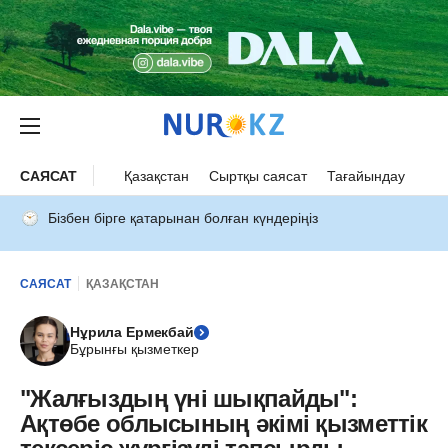
САЯСАТ
Қазақстан
Сыртқы саясат
Тағайындау
Бізбен бірге қатарынан болған күндеріңіз
САЯСАТ
ҚАЗАҚСТАН
Нұрила Ермекбай
Бұрынғы қызметкер
"Жалғыздың үні шықпайды":
Ақтөбе облысының әкімі қызметтік