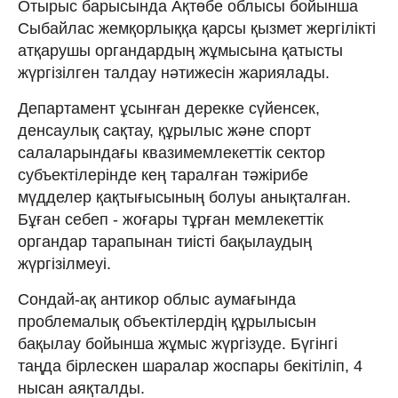
Отырыс барысында Ақтөбе облысы бойынша
Сыбайлас жемқорлыққа қарсы қызмет жергілікті
атқарушы органдардың жұмысына қатысты
жүргізілген талдау нәтижесін жариялады.
Департамент ұсынған дерекке сүйенсек,
денсаулық сақтау, құрылыс және спорт
салаларындағы квазимемлекеттік сектор
субъектілерінде кең таралған тәжірибе
мүдделер қақтығысының болуы анықталған.
Бұған себеп - жоғары тұрған мемлекеттік
органдар тарапынан тиісті бақылаудың
жүргізілмеуі.
Сондай-ақ антикор облыс аумағында
проблемалық объектілердің құрылысын
бақылау бойынша жұмыс жүргізуде. Бүгінгі
таңда бірлескен шаралар жоспары бекітіліп, 4
нысан аяқталды.