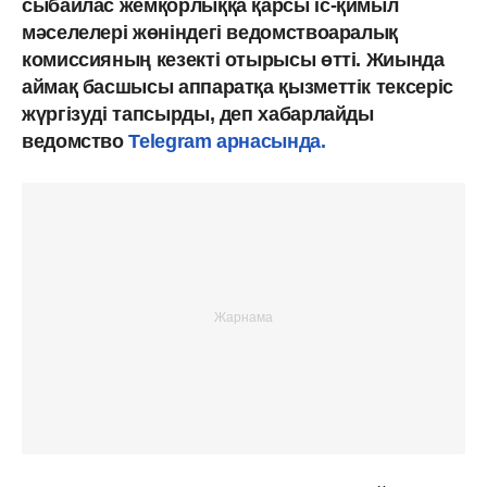
сыбайлас жемқорлыққа қарсы іс-қимыл
мәселелері жөніндегі ведомствоаралық
комиссияның кезекті отырысы өтті. Жиында
аймақ басшысы аппаратқа қызметтік тексеріс
жүргізуді тапсырды, деп хабарлайды
ведомство
Telegram арнасында.