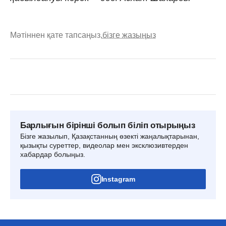
Мәтіннен қате тапсаңыз,
бізге жазыңыз
Барлығын бірінші болып біліп отырыңыз
Бізге жазылып, Қазақстанның өзекті жаңалықтарынан,
қызықты суреттер, видеолар мен эксклюзивтерден
хабардар болыңыз.
Instagram