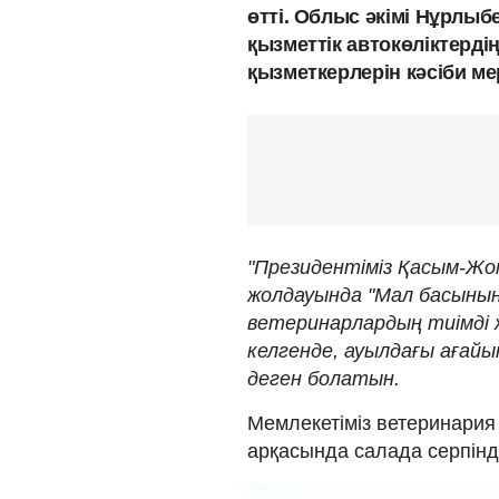
өтті. Облыс әкімі Нұрлы
қызметтік автокөліктердің
қызметкерлерін кәсіби ме
"Президентіміз Қасым-Ж
жолдауында "Мал басының 
ветеринарлардың тиімді
келгенде, ауылдағы ағайы
деген болатын.
Мемлекетіміз ветеринария 
арқасында салада серпінд