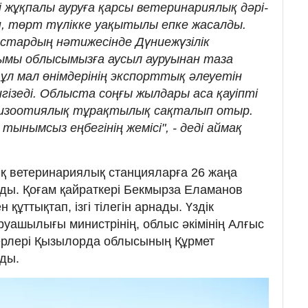
ті жұқпалы ауруға қарсы ветеринариялық дәрі-
іп, төрт түлікке уақытылы епке жасалды.
стардың нәтижесінде Дүниежүзілік
ымы облысымызға аусыл ауруынан таза
Бұл мал өнімдерінің экспорттық әлеуетін
гізеді. Облыста соңғы жылдары аса қауіпті
эпизоотиялық тұрақтылық сақталып отыр.
ынымсыз еңбегінің жемісі", - деді аймақ
қ ветеринариялық станцияларға 26 жаңа
алды. Қоғам қайраткері Бекмырза Еламанов
ұттықтап, ізгі тілегін арнады. Үздік
уашылығы министрінің, облыс әкімінің Алғыс
ерлері Қызылорда облысының Құрмет
ды.