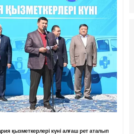
рия қызметкерлері күні алғаш рет аталып