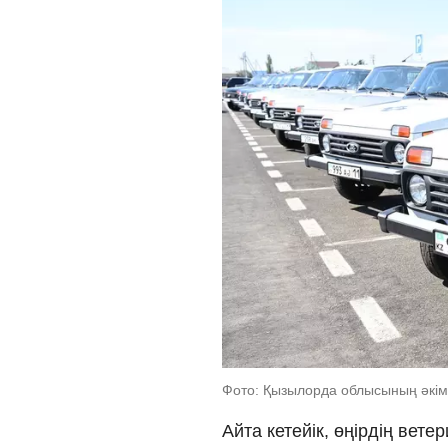
Фото: Қызылорда облысының әкімд
Айта кетейік, өңірдің вет