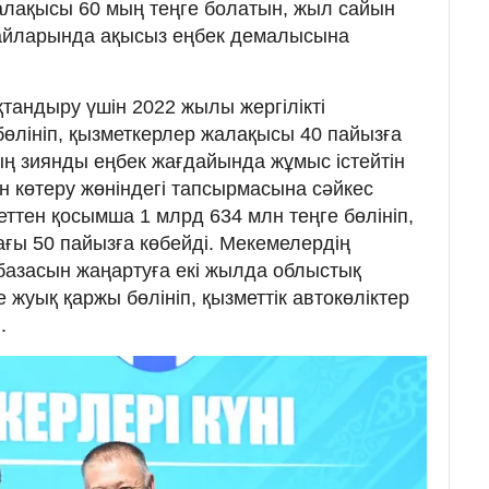
алақысы 60 мың теңге болатын, жыл сайын
 айларында ақысыз еңбек демалысына
андыру үшін 2022 жылы жергілікті
бөлініп, қызметкерлер жалақысы 40 пайызға
ң зиянды еңбек жағдайында жұмыс істейтін
 көтеру жөніндегі тапсырмасына сәйкес
тен қосымша 1 млрд 634 млн теңге бөлініп,
ғы 50 пайызға көбейді. Мекемелердің
базасын жаңартуға екі жылда облыстық
 жуық қаржы бөлініп, қызметтік автокөліктер
.