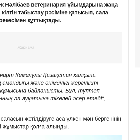
бек Нәлібаев ветеринария ұйымдарына жаңа
 кілтін табыстау рәсіміне қатысып, сала
рекесімен құттықтады.
омарт Кемелұлы Қазақстан халқына
амандығы және өнімділігі жергілікті
 жұмысына байланысты. Бұл, түптеп
нның әл-ауқатына тікелей әсер етеді", –
саласын жетілдіруге аса үлкен мән бергенінің
і жұмыстар қолға алынды.