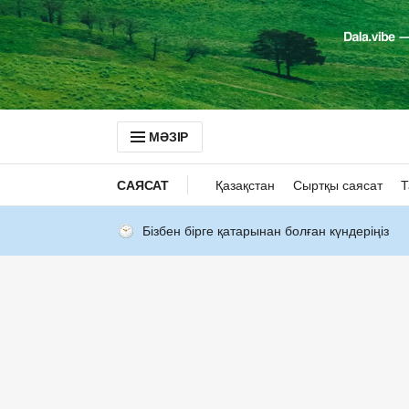
МӘЗІР
САЯСАТ
Қазақстан
Сыртқы саясат
Т
Бізбен бірге қатарынан болған күндеріңіз