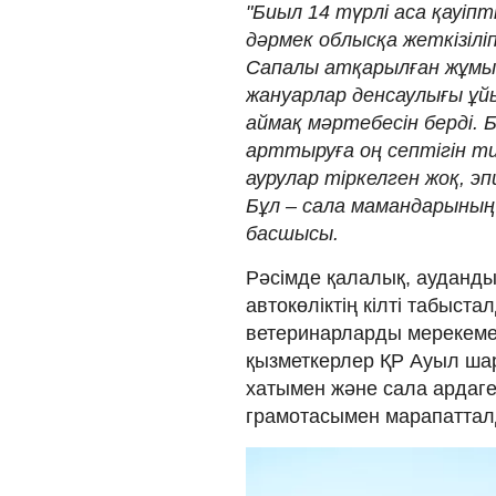
"Биыл 14 түрлі аса қауіп
дәрмек облысқа жеткізіл
Сапалы атқарылған жұмы
жануарлар денсаулығы ұй
аймақ мәртебесін берді. 
арттыруға оң септігін ти
аурулар тіркелген жоқ, 
Бұл – сала мамандарының т
басшысы.
Рәсімде қалалық, ауданды
автокөліктің кілті табыст
ветеринарларды мерекемен қ
қызметкерлер ҚР Ауыл шар
хатымен және сала ардаг
грамотасымен марапаттал