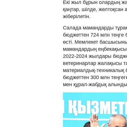
Екі жыл бұрын олардың ж
қаңтар, шілде, желтоқсан
жіберілетін.
Салада мамандарды тұрақт
бюджеттен 724 млн теңге 
өсті. Мемлекет басшысыны
мамандардың еңбекақысын
2022-2024 жылдары бюджет
ветеринарлар жалақысы та
материалдық-техникалық 
бюджеттен 300 млн теңгеге
мен құрал-жабдық алынды