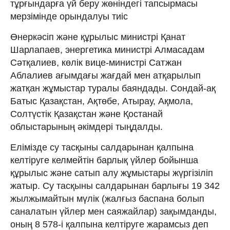
тұрғындарға үй беру жөніндегі тапсырмасы
мерзімінде орындалуы тиіс
Өнеркәсіп және құрылыс министрі Қанат
Шарлапаев, энергетика министрі Алмасадам
Сәтқалиев, көлік вице-министрі Сатжан
Аблалиев ағымдағы жағдай мен атқарылып
жатқан жұмыстар туралы баяндады. Сондай-ақ
Батыс Қазақстан, Ақтөбе, Атырау, Ақмола,
Солтүстік Қазақстан және Қостанай
облыстарының әкімдері тыңдалды.
Елімізде су тасқыны салдарынан қалпына
келтіруге келмейтін барлық үйлер бойынша
құрылыс және сатып алу жұмыстары жүргізіліп
жатыр. Су тасқыны салдарынан барлығы 19 342
жылжымайтын мүлік (жалғыз баспана болып
саналатын үйлер мен саяжайлар) зақымданды,
оның 8 578-і қалпына келтіруге жарамсыз деп