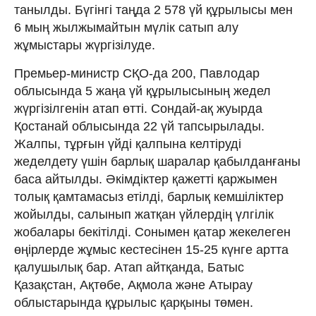
танылды. Бүгінгі таңда 2 578 үй құрылысы мен
6 мың жылжымайтын мүлік сатып алу
жұмыстары жүргізілуде.
Премьер-министр СҚО-да 200, Павлодар
облысында 5 жаңа үй құрылысының жедел
жүргізілгенін атап өтті. Сондай-ақ жуырда
Қостанай облысында 22 үй тапсырылады.
Жалпы, тұрғын үйді қалпына келтіруді
жеделдету үшін барлық шаралар қабылданғаны
баса айтылды. Әкімдіктер қажетті қаржымен
толық қамтамасыз етілді, барлық кемшіліктер
жойылды, салынып жатқан үйлердің үлгілік
жобалары бекітілді. Сонымен қатар жекелеген
өңірлерде жұмыс кестесінен 15-25 күнге артта
қалушылық бар. Атап айтқанда, Батыс
Қазақстан, Ақтөбе, Ақмола және Атырау
облыстарында құрылыс қарқыны төмен.