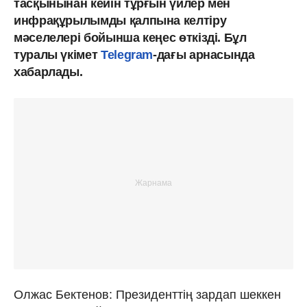
тасқынынан кейін тұрғын үйлер мен
инфрақұрылымды қалпына келтіру
мәселелері бойынша кеңес өткізді. Бұл
туралы үкімет
Telegram
-дағы арнасында
хабарлады.
Олжас Бектенов: Президенттің зардап шеккен