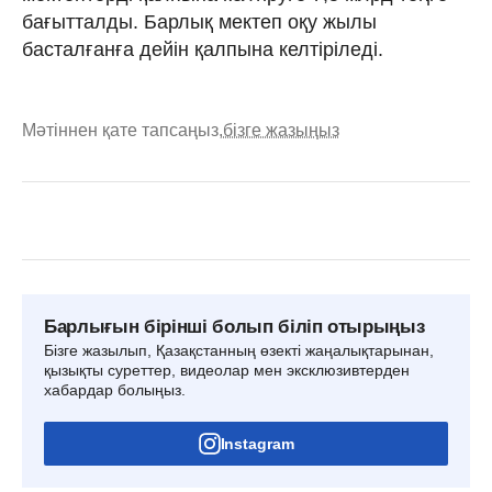
бағытталды. Барлық мектеп оқу жылы
басталғанға дейін қалпына келтіріледі.
Мәтіннен қате тапсаңыз,
бізге жазыңыз
Барлығын бірінші болып біліп отырыңыз
Бізге жазылып, Қазақстанның өзекті жаңалықтарынан,
қызықты суреттер, видеолар мен эксклюзивтерден
хабардар болыңыз.
Instagram