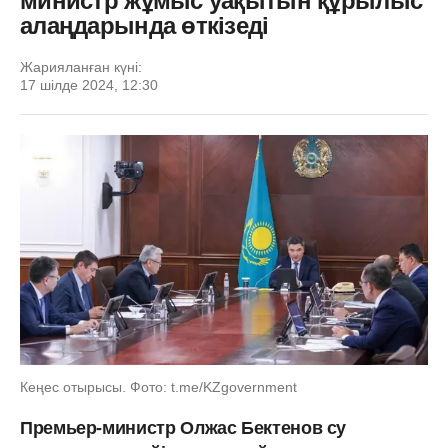
министр жұмыс уақытын құрылыс
алаңдарында өткізеді
Жарияланған күні:
17 шілде 2024, 12:30
Кеңес отырысы. Фото: t.me/KZgovernment
Премьер-министр Олжас Бектенов су