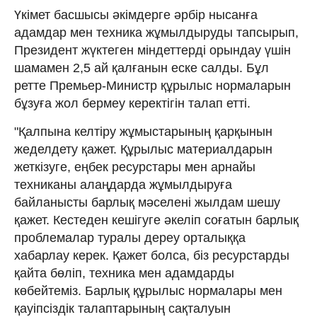
Үкімет басшысы әкімдерге әрбір нысанға
адамдар мен техника жұмылдыруды тапсырып,
Президент жүктеген міндеттерді орындау үшін
шамамен 2,5 ай қалғанын еске салды. Бұл
ретте Премьер-Министр құрылыс нормаларын
бұзуға жол бермеу керектігін талап етті.
"Қалпына келтіру жұмыстарының қарқынын
жеделдету қажет. Құрылыс материалдарын
жеткізуге, еңбек ресурстары мен арнайы
техниканы алаңдарда жұмылдыруға
байланысты барлық мәселені жылдам шешу
қажет. Кестеден кешігуге әкеліп соғатын барлық
проблемалар туралы дереу орталыққа
хабарлау керек. Қажет болса, біз ресурстарды
қайта бөліп, техника мен адамдарды
көбейтеміз. Барлық құрылыс нормалары мен
қауіпсіздік талаптарының сақталуын