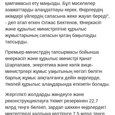
қамтамасыз ету маңызды. Бұл мәселелер
азаматтарды алаңдатпауы керек. Өңірлердің
әкімдері үйлердің сапасына жеке жауап береді",
- деп атап өткен Олжас Бектенов, Өнеркәсіп
және құрылыс министрлігіне құрылыс
жұмыстарының сапасын қатаң бақылауды
тапсырды.
Премьер-министрдің тапсырмасы бойынша
өнеркәсіп және құрылыс министрі Қанат
Шарлапаев, энергетика және көлік вице-
министрлері жұмыс уақытының негізгі бөлігін
барлық жұмыс аяқталғанға дейін өңірлерде,
тікелей құрылыс алаңдарында өткізетін болады.
Жергілікті жолдарды жөндеуге және
реконструкциялауға Үкімет резервінен 22,7
млрд теңге бөлініп, зардап шеккен өңірлердегі
мектептерді қалпына келтіруге 7,5 млрд теңге