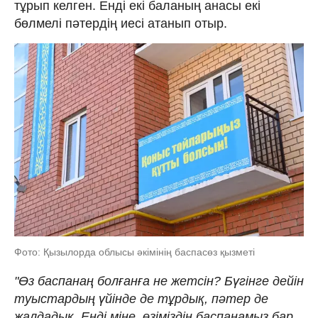
тұрып келген. Енді екі баланың анасы екі
бөлмелі пәтердің иесі атанып отыр.
Фото: Қызылорда облысы әкімінің баспасөз қызметі
"Өз баспанаң болғанға не жетсін? Бүгінге дейін
туыстардың үйінде де тұрдық, пәтер де
жалдадық. Енді міне, өзіміздің баспанамыз бар.