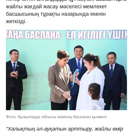
жайлы жағдай жасау мәселесі мемлекет
басшысының тұрақты назарында екенін
жеткізді.
Фото: Қызылорда облысы әкімінің баспасөз қызметі
"Халықтың әл-ауқатын арттыру, жайлы өмір