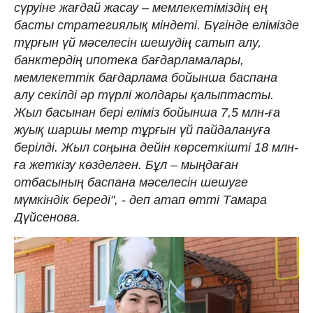
сүруіне жағдай жасау – мемлекетіміздің ең
басты стратегиялық міндеті. Бүгінде елімізде
тұрғын үй мәселесін шешудің сатып алу,
банктердің ипотека бағдарламалары,
мемлекеттік бағдарлама бойынша баспана
алу секілді әр түрлі жолдары қалыптасты.
Жыл басынан бері еліміз бойынша 7,5 млн-ға
жуық шаршы метр тұрғын үй пайдалануға
берілді. Жыл соңына дейін көрсеткішті 18 млн-
ға жеткізу көзделген. Бұл – мыңдаған
отбасының баспана мәселесін шешуге
мүмкіндік береді", - деп атап өтті Тамара
Дүйсенова.