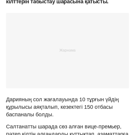
кілттерін табыстау шарасына қатысты.
Дарияның сол жағалауында 10 тұрғын үйдің
құрылысы аяқталып, кезектегі 150 отбасы
баспаналы болды.
Салтанатты шарада сөз алған вице-премьер,
пәтер кілтін алғандарды құттықтап, азаматтарға