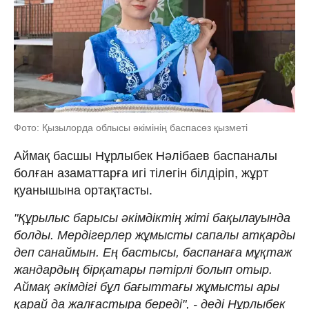
Фото: Қызылорда облысы әкімінің баспасөз қызметі
Аймақ басшы Нұрлыбек Нәлібаев баспаналы
болған азаматтарға игі тілегін білдіріп, жұрт
қуанышына ортақтасты.
"Құрылыс барысы әкімдіктің жіті бақылауында
болды. Мердігерлер жұмысты сапалы атқарды
деп санаймын. Ең бастысы, баспанаға мұқтаж
жандардың бірқатары пәтірлі болып отыр.
Аймақ әкімдігі бұл бағыттағы жұмысты ары
қарай да жалғастыра береді", - деді Нұрлыбек