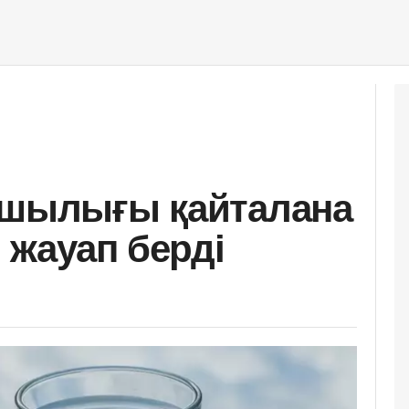
пшылығы қайталана
і жауап берді