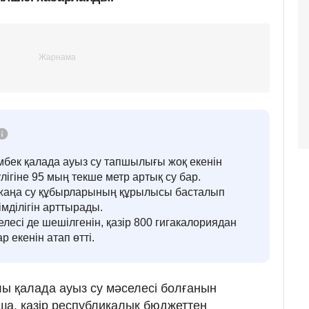
мбек қалада ауыз су тапшылығы жоқ екенін
улігіне 95 мың текше метр артық су бар.
 жаңа су құбырларының құрылысы басталып
імділігін арттырады.
лесі де шешілгенін, қазір 800 гигакалориядан
 екенін атап өтті.
ы қалада ауыз су мәселесі болғанын
а, қазір республикалық бюджеттен