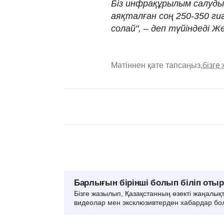
Біз инфрақұрылым салуды
аяқталған соң 250-350 ги
солай", – деп түйіндеді Ж
Мәтіннен қате тапсаңыз,
бізге
Барлығын бірінші болып біліп оты
Бізге жазылып, Қазақстанның өзекті жаңалық
видеолар мен эксклюзивтерден хабардар бо