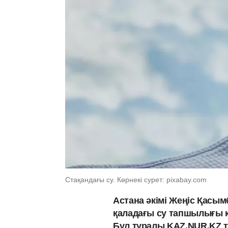
Стақандағы су. Көрнекі сурет: pixabay.com
Астана әкімі Жеңіс Қасы
қаладағы су тапшылығы қа
Бұл туралы KAZ.NUR.KZ т