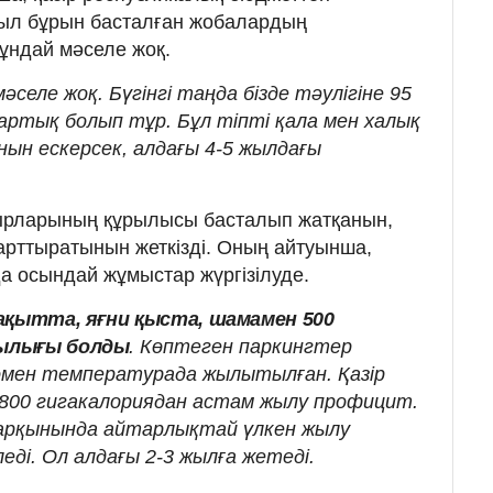
ыл бұрын басталған жобалардың
ұндай мәселе жоқ.
әселе жоқ. Бүгінгі таңда бізде тәулігіне 95
артық болып тұр. Бұл тіпті қала мен халық
ынын ескерсек, алдағы 4-5 жылдағы
бырларының құрылысы басталып жатқанын,
 арттыратынын жеткізді. Оның айтуынша,
 осындай жұмыстар жүргізілуде.
уақытта, яғни қыста, шамамен 500
ылығы болды
. Көптеген паркингтер
мен температурада жылытылған. Қазір
 800 гигакалориядан астам жылу профицит.
қарқынында айтарлықтай үлкен жылу
ді. Ол алдағы 2-3 жылға жетеді.