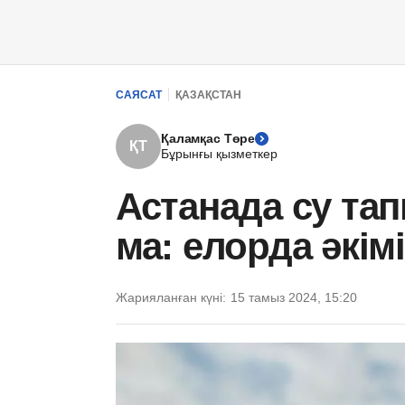
САЯСАТ
ҚАЗАҚСТАН
Қаламқас Төре
ҚТ
Бұрынғы қызметкер
Астанада су та
ма: елорда әкім
Жарияланған күні:
15 тамыз 2024, 15:20