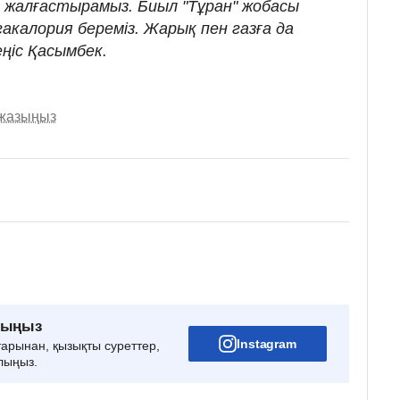
 жалғастырамыз. Биыл "Тұран" жобасы
гакалория береміз. Жарық пен газға да
еңіс Қасымбек.
 жазыңыз
рыңыз
Instagram
тарынан, қызықты суреттер,
лыңыз.