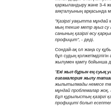
қаржыландыру және 3-4 ж
аяқталуының арқасында м
"Қазіргі уақытта мұндай м
мың текше метр ауыз су 
санының қазіргі өсу қарқ
профицит",
- деді.
Сондай-ақ ол жаңа су құ
бұл судың қолжетімділігін
жылумен қамту бойынша да
"
Екі жыл бұрын ең суық 
гигакалория жылу тапш
жылытылмады немесе тө
мұндай проблемалар жоқ,
Бұл құрылыстың қазіргі 
профициті болып есептеле