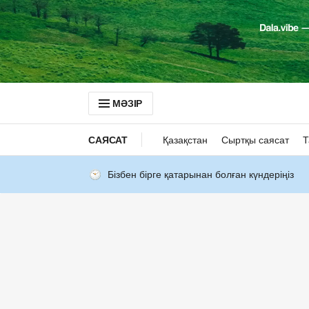
МӘЗІР
САЯСАТ
Қазақстан
Сыртқы саясат
Т
Бізбен бірге қатарынан болған күндеріңіз