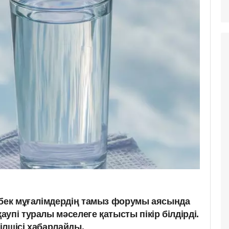
мбек мұғалімдердің тамыз форумы аясында
упі туралы мәселеге қатысты пікір білдірді.
ілшісі хабарлайды.