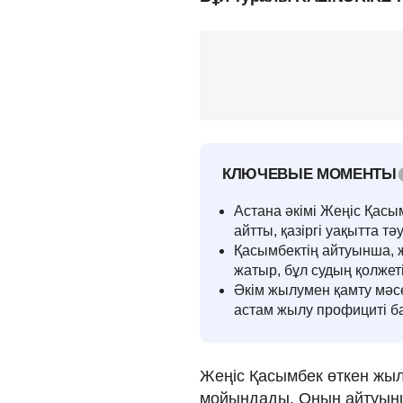
КЛЮЧЕВЫЕ МОМЕНТЫ
Астана әкімі Жеңіс Қасы
айтты, қазіргі уақытта тә
Қасымбектің айтуынша,
жатыр, бұл судың қолжет
Әкім жылумен қамту мәсе
астам жылу профициті бар
Жеңіс Қасымбек өткен жыл
мойындады. Оның айтуынш