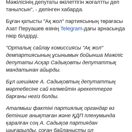
Мәжілісінің депутаты өкілеттігін жоғалтты деп
танылсын", - делінген хабарда.
Бұған қатысты "Ақ жол" партиясының төрағасы
Азат Перуашев өзінің
Telegram
-дағы арнасында
пікір білдірді.
"Орталық сайлау комиссиясы "Ақ жол"
демпартиясының ұсынымын бойынша Мәжіліс
депутаты Асқар Садықовты депутаттық
мандатынан айырды.
Бұл шешімге А. Садықовтың депутаттың
мәртебесіне сай келмейтін әрекеттерге
барғаны негіз болды.
Аталмыш фактіні партиялық органдар өз
бетінше анықтаған және ҚДП пленумында
қаралған соң А. Садықов партиядан
шығарылды, соған байланысты ол