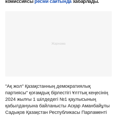
комиссиясы
ресми сайтында
хабарлады.
"Ақ жол" Қазақстанның демократиялық
партиясы" қоғамдық бірлестігі Ұлттық кеңесінің
2024 жылғы 1 шілдедегі №1 қаулыcының
қабылдануына байланысты Асқар Аманбайұлы
Садықов Қазақстан Республикасы Парламенті