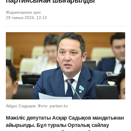
партиясынан шығарылды
Жарияланған күні:
29 тамыз 2024, 13:13
Айдос Садықов. Фото: parlam.kz
Мәжіліс депутаты Асқар Садықов мандатынан
айырылды. Бұл туралы Орталық сайлау