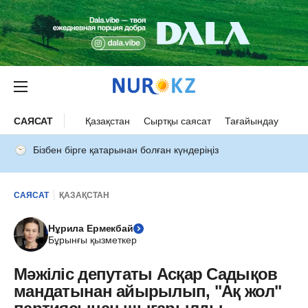
САЯСАТ
Қазақстан
Сыртқы саясат
Тағайындау
Бізбен бірге қатарынан болған күндеріңіз
САЯСАТ
ҚАЗАҚСТАН
Нұрила Ермекбай
Бұрынғы қызметкер
Мәжіліс депутаты Асқар Садықов
мандатынан айырылып, "Ақ жол"