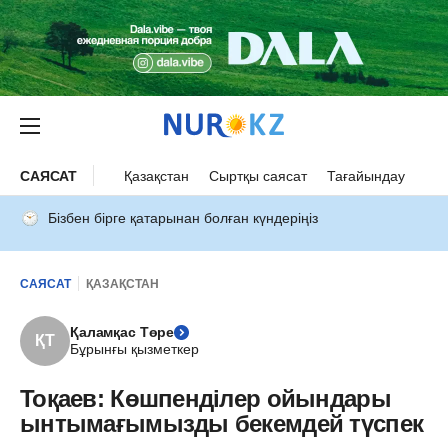
САЯСАТ
Қазақстан
Сыртқы саясат
Тағайындау
Бізбен бірге қатарынан болған күндеріңіз
САЯСАТ
ҚАЗАҚСТАН
Қаламқас Төре
ҚТ
Бұрынғы қызметкер
Тоқаев: Көшпенділер ойындары
ынтымағымызды бекемдей түспек