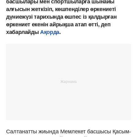
басшылары мен спортшыларға шынайы
алғысын жеткізіп, көшпенділер өркениеті
дүниежүзі тарихында өшпес із қалдырған
өркениет екенін айрықша атап өтті, деп
хабарлайды
Ақорда
.
Салтанатты жиында Мемлекет басшысы Қасым-