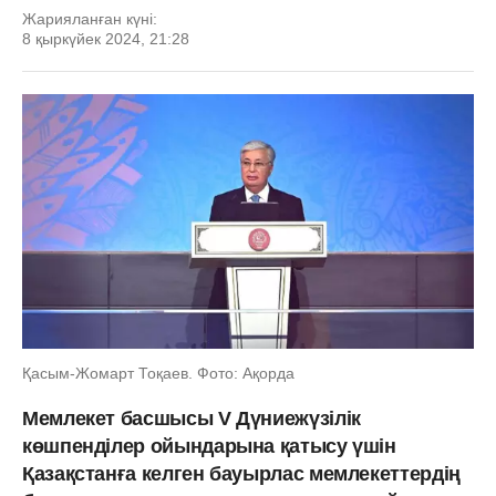
Жарияланған күні:
8 қыркүйек 2024, 21:28
Қасым-Жомарт Тоқаев. Фото: Ақорда
Мемлекет басшысы V Дүниежүзілік
көшпенділер ойындарына қатысу үшін
Қазақстанға келген бауырлас мемлекеттердің