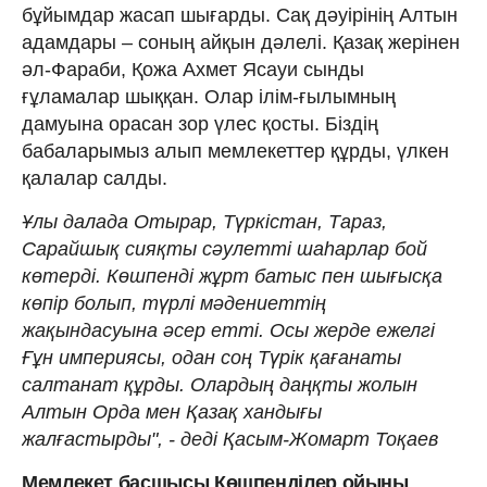
бұйымдар жасап шығарды. Сақ дәуірінің Алтын
адамдары – соның айқын дәлелі. Қазақ жерінен
әл-Фараби, Қожа Ахмет Ясауи сынды
ғұламалар шыққан. Олар ілім-ғылымның
дамуына орасан зор үлес қосты. Біздің
бабаларымыз алып мемлекеттер құрды, үлкен
қалалар салды.
Ұлы далада Отырар, Түркістан, Тараз,
Сарайшық сияқты сәулетті шаһарлар бой
көтерді. Көшпенді жұрт батыс пен шығысқа
көпір болып, түрлі мәдениеттің
жақындасуына әсер етті. Осы жерде ежелгі
Ғұн империясы, одан соң Түрік қағанаты
салтанат құрды. Олардың даңқты жолын
Алтын Орда мен Қазақ хандығы
жалғастырды", - деді Қасым-Жомарт Тоқаев
Мемлекет басшысы Көшпенділер ойыны