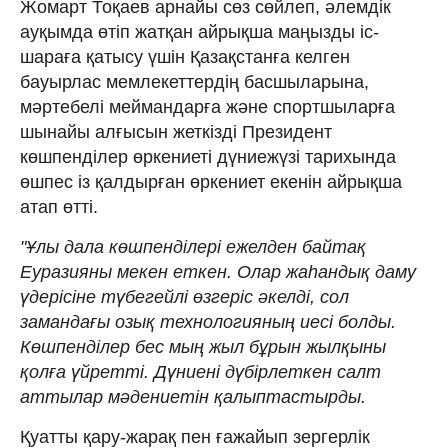
Жомарт Тоқаев арнайы сөз сөйлеп, әлемдік
ауқымда өтіп жатқан айрықша маңызды іс-
шараға қатысу үшін Қазақстанға келген
бауырлас мемлекеттердің басшыларына,
мәртебелі меймандарға және спортшыларға
шынайы алғысын жеткізді Президент
көшпенділер өркениеті дүниежүзі тарихында
өшпес із қалдырған өркениет екенін айрықша
атап өтті.
"Ұлы дала көшпенділері ежелден байтақ
Еуразияны мекен еткен. Олар жаһандық даму
үдерісіне түбегейлі өзгеріс әкелді, сол
замандағы озық технологияның иесі болды.
Көшпенділер бес мың жыл бұрын жылқыны
қолға үйретті. Дүниені дүбірлеткен салт
аттылар мәдениетін қалыптастырды.
Қуатты қару-жарақ пен ғажайып зергерлік