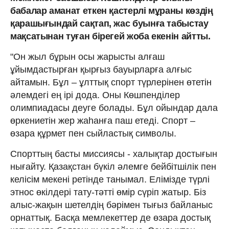
бабалар аманат еткен қастерлі мұраны көздің
қарашығындай сақтап, жас буынға табыстау
мақсатынан туған бірегей жоба екенін айтты.
"Он жыл бұрын осы жарысты алғаш
ұйымдастырған қырғыз бауырларға алғыс
айтамын. Бұл – ұлттық спорт түрлерінен өтетін
әлемдегі ең ірі дода. Оны Көшпенділер
олимпиадасы деуге болады. Бұл ойындар дала
өркениетін жер жаһанға паш етеді. Спорт –
өзара құрмет пен сыйластық символы.
Спорттың басты миссиясы - халықтар достығын
нығайту. Қазақстан бүкіл әлемге бейбітшілік пен
келісім мекені ретінде танымал. Елімізде түрлі
этнос өкілдері тату-тәтті өмір сүріп жатыр. Біз
алыс-жақын шетелдің бәрімен тығыз байланыс
орнаттық. Басқа мемлекеттер де өзара достық