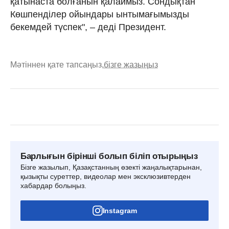
қатынаста болғанын қалаймыз. Сондықтан
Көшпенділер ойындары ынтымағымызды
бекемдей түспек", – деді Президент.
Мәтіннен қате тапсаңыз,
бізге жазыңыз
Барлығын бірінші болып біліп отырыңыз
Бізге жазылып, Қазақстанның өзекті жаңалықтарынан,
қызықты суреттер, видеолар мен эксклюзивтерден
хабардар болыңыз.
Instagram