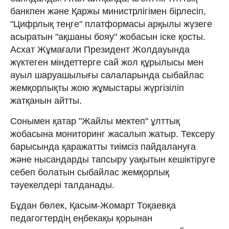
банкпен және Қаржы министрлігімен бірлесіп,
"Цифрлық теңге" платформасы арқылы жүзеге
асыратын "ақшаны бояу" жобасын іске қосты.
Асхат Жұмағали Президент Жолдауында
жүктеген міндеттерге сай жол құрылысы мен
ауыл шаруашылығы салаларында сыбайлас
жемқорлықты жою жұмыстары жүргізіліп
жатқанын айтты.
Сонымен қатар "Жайлы мектеп" ұлттық
жобасына мониторинг жасалып жатыр. Тексеру
барысында қаражатты тиімсіз пайдалануға
және нысандарды тапсыру уақытын кешіктіруге
себеп болатын сыбайлас жемқорлық
тәуекелдері талданады.
Бұдан бөлек, Қасым-Жомарт Тоқаевқа
педагогтердің еңбекақы қорынан