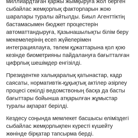
миллиардтаған қаржы жымқыруға жол берген
сыбайлас жемқорлық факторларын жою
шаралары туралы айтылды. Биыл Агенттіктің
бастамасымен бюджет процестерін
автоматтандыруға, Қазынашылықты білім беру
мекемелерінің есеп жүйелерімен
интеграциялауға, төлем құжаттарына қол қою
кезінде биометрияны пайдалануға бағытталған
цифрлық шешімдер енгізілді.
Президентке халықаралық қатынастар, кадр
саясаты, нормативтік-құқықтық актілер әзірлеу
процесі секілді ведомствоның басқа да басты
бағыттары бойынша атқарылған жұмыстар
туралы ақпарат берілді.
Кездесу соңында мемлекет басшысы еліміздегі
сыбайлас жемқорлықпен күресті күшейту
жөнінде бірқатар тапсырма берді.