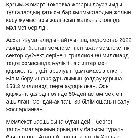
Қасым-Жомарт Тоқаевқа жоғары лауазымды
тұлғалардың қатысы бар қылмыстардың жолын
кесу жұмыстары жалғасып жатқаны жөнінде
мәлімет берілді.
Асхат Жұмағалидың айтуынша, ведомство 2022
жылдан бастап мемлекет пен квазимемлекеттік
сектор субъектілеріне 1 триллион 90 миллиард
теңге сомасында мүліктік активтер мен
қаражаттың қайтарылуын қамтамасыз еткен.
Білім беру инфрақұрылымын қолдау қорына
153,3 миллиард теңге аударылған. Осы
қаржыға қазірдің өзінде 50-ден астам мектеп
ашылған. Сондай-ақ тағы 30 білім ошағын салу
жоспарланған.
Мемлекет басшысына бұған дейін берген
тапсырмаларының орындалу барысы туралы
баяндалды. Атап айтқанда, агенттік Ұлттық