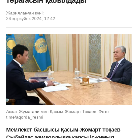
төрағасын қабылдады
Жарияланған күні:
24 қыркүйек 2024, 12:42
Асхат Жұмағали мен Қасым-Жомарт Тоқаев. Фото:
t.me/aqorda_resmi
Мемлекет басшысы Қасым-Жомарт Тоқаев
Сыбайлас жемқорлыққа қарсы іс-қимыл