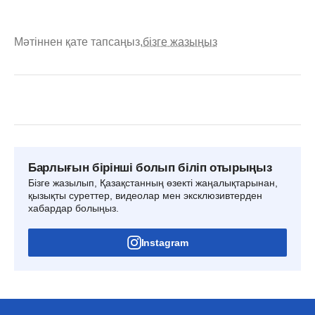
Мәтіннен қате тапсаңыз,
бізге жазыңыз
Барлығын бірінші болып біліп отырыңыз
Бізге жазылып, Қазақстанның өзекті жаңалықтарынан,
қызықты суреттер, видеолар мен эксклюзивтерден
хабардар болыңыз.
Instagram