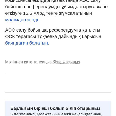
комиссиясы өкілдері Қазақстанда АЭС салу
бойынша референдумды ұйымдастыруға және
өткізуге 15,5 млрд теңге жұмсалатынын
мәлімдеген еді
.
АЭС салу бойынша референдумға қатысты
ОСК төрағасы Тоқаевқа дайындық барысын
баяндаған болатын.
Мәтіннен қате тапсаңыз,
бізге жазыңыз
Барлығын бірінші болып біліп отырыңыз
Бізге жазылып, Қазақстанның өзекті жаңалықтарынан,