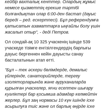
кейбір вахталық кенттер. Олардың жұмыс
немесе қызметтің ерекше тәртібі
болғандықтан олар 6:00-ден бастап (дауыс
береді – ред. ескертпесі). Бұл референдумға
қатысатын азаматтарға ыңғайлы болу үшін
жасалып отыр", - деді Петров.
Ол сондай-ақ 10 325 учаскенің ішінде 539
учаскеде тізімге енгізілгендердің барлығы
дауыс бергеннен кейін дауысты санау
басталатынын атап өтті.
"Бұл – тек әскери бөлімдерде, демалыс
үйлерінде, санаторийлерде, тергеу
изоляторларында және ауруханаларда
құрылған учаскелер, яғни есептен шығару
куәліктері бар қосымша адамдар келмейтін
жерлер. Бұл заң нормасы 10 күн ішінде іске
асырылуға тиіс және ол барлық өңірде іске