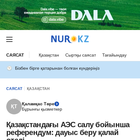
САЯСАТ
Қазақстан
Сыртқы саясат
Тағайындау
Бізбен бірге қатарынан болған күндеріңіз
САЯСАТ
ҚАЗАҚСТАН
Қаламқас Төре
ҚТ
Бұрынғы қызметкер
Қазақстандағы АЭС салу бойынша
референдум: дауыс беру қалай