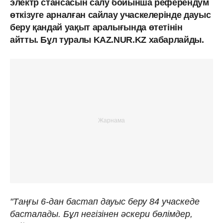
электр стансасын салу бойынша референдум
өткізуге арналған сайлау учаскелерінде дауыс
беру қандай уақыт аралығында өтетінін
айтты. Бұл туралы KAZ.NUR.KZ хабарлайды.
"Таңғы 6-дан бастап дауыс беру 84 учаскеде
басталады. Бұл негізінен әскери бөлімдер,