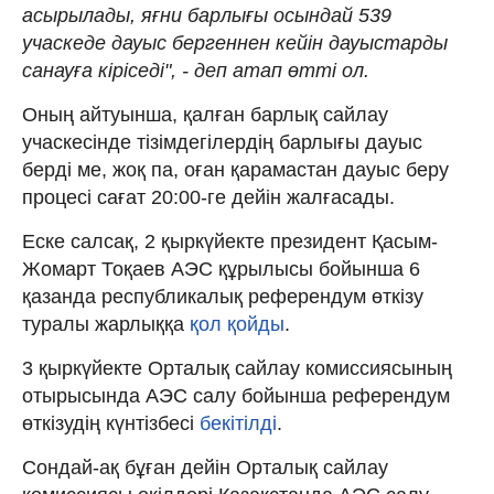
асырылады, яғни барлығы осындай 539
учаскеде дауыс бергеннен кейін дауыстарды
санауға кіріседі", - деп атап өтті ол.
Оның айтуынша, қалған барлық сайлау
учаскесінде тізімдегілердің барлығы дауыс
берді ме, жоқ па, оған қарамастан дауыс беру
процесі сағат 20:00-ге дейін жалғасады.
Еске салсақ, 2 қыркүйекте президент Қасым-
Жомарт Тоқаев АЭС құрылысы бойынша 6
қазанда республикалық референдум өткізу
туралы жарлыққа
қол қойды
.
3 қыркүйекте Орталық сайлау комиссиясының
отырысында АЭС салу бойынша референдум
өткізудің күнтізбесі
бекітілді
.
Сондай-ақ бұған дейін Орталық сайлау