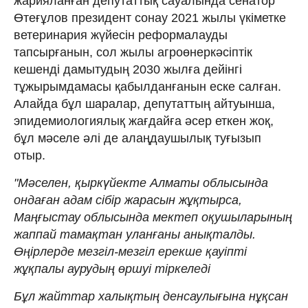
жарияланған депутаттық сауалында сенатор
Өтеғұлов президент сонау 2021 жылы үкіметке
ветеринария жүйесін реформалауды
тапсырғанын, сол жылы агроөнеркәсіптік
кешенді дамытудың 2030 жылға дейінгі
тұжырымдамасы қабылданғанын еске салған.
Алайда бұл шаралар, депутаттың айтуынша,
эпидемиологиялық жағдайға әсер еткен жоқ,
бұл мәселе әлі де алаңдаушылық туғызып
отыр.
"Мәселен, қыркүйекте Алматы облысында
ондаған адам сібір жарасын жұқтырса,
Маңғыстау облысында мектеп оқушыларының
жаппай тамақтан уланғаны анықталды.
Өңірлерде мезгіл-мезгіл ерекше қауіпті
жұқпалы аурудың өршуі тіркеледі
Бұл жайттар халықтың денсаулығына нұқсан