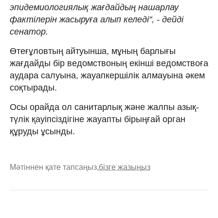
эпидемиологиялық жағдайдың нашарлау
фактілерін жасыруға алып келеді", - дейді
сенатор.
Өтеғұловтың айтуынша, мұның барлығы
жағдайды бір ведомствоның екінші ведомствоға
аудара салуына, жауапкершілік алмауына әкем
соқтырады.
Осы орайда ол санитарлық және жалпы азық-
түлік қауіпсіздігіне жауапты бірыңғай орган
құруды ұсынды.
Мәтіннен қате тапсаңыз,
бізге жазыңыз