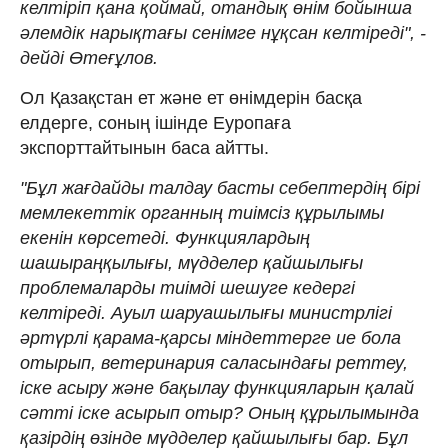
келтіріп қана қоймай, отандық өнім бойынша
әлемдік нарықтағы сенімге нұқсан келтіреді", -
дейді Өтеғұлов.
Ол Қазақстан ет және ет өнімдерін басқа
елдерге, соның ішінде Еуропаға
экспорттайтынын баса айтты.
"Бұл жағдайды талдау басты себептердің бірі
мемлекеттік органның тиімсіз құрылымы
екенін көрсетеді. Функциялардың
шашыраңқылығы, мүдделер қайшылығы
проблемаларды тиімді шешуге кедергі
келтіреді. Ауыл шаруашылығы министрлігі
әртүрлі қарама-қарсы міндеттерге ие бола
отырып, ветеринария саласындағы реттеу,
іске асыру және бақылау функцияларын қалай
сәтті іске асырып отыр? Оның құрылымында
қазірдің өзінде мүдделер қайшылығы бар. Бұл