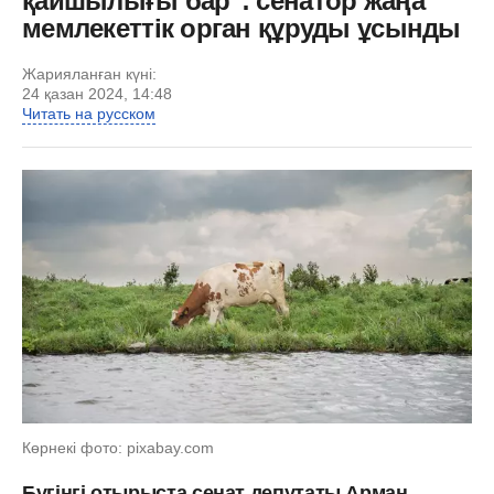
қайшылығы бар": сенатор жаңа
мемлекеттік орган құруды ұсынды
Жарияланған күні:
24 қазан 2024, 14:48
Читать на русском
Көрнекі фото: pixabay.com
Бүгінгі отырыста сенат депутаты Арман