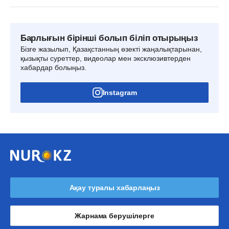
Барлығын бірінші болып біліп отырыңыз
Бізге жазылып, Қазақстанның өзекті жаңалықтарынан,
қызықты суреттер, видеолар мен эксклюзивтерден
хабардар болыңыз.
Instagram
Ақау туралы хабарлаңыз
Жарнама берушілерге