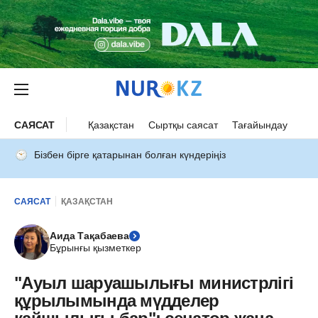
САЯСАТ
Қазақстан
Сыртқы саясат
Тағайындау
Бізбен бірге қатарынан болған күндеріңіз
САЯСАТ
ҚАЗАҚСТАН
Аида Тақабаева
Бұрынғы қызметкер
"Ауыл шаруашылығы министрлігі
құрылымында мүдделер