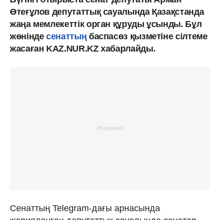
Өтеғұлов депутаттық сауалында Қазақстанда
жаңа мемлекеттік орган құруды ұсынды. Бұл
жөнінде
сенаттың
баспасөз қызметіне сілтеме
жасаған KAZ.NUR.KZ хабарлайды.
Сенаттың Telegram-дағы арнасында