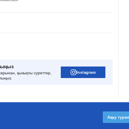
рыңыз
Instagram
тарынан, қызықты суреттер,
лыңыз.
Ақау тура