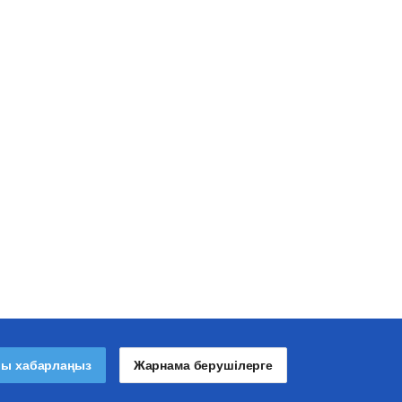
лы хабарлаңыз
Жарнама берушілерге