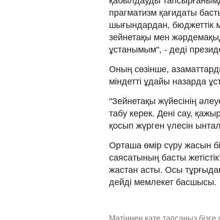
қабылдауды тапсырғанымд
прагматизм қағидаты басты
шығындардан, бюджеттік м
зейнетақы мен жәрдемақыд
ұстанымым", - деді презид
Оның сөзінше, азаматтард
міндетті ұдайы назарда ұс
"Зейнетақы жүйесінің әлеу
табу керек. Дені сау, қаж
қосып жүрген үлесін ынт
Орташа өмір сүру жасын бі
саясатының басты жетістікте
жастан асты. Осы тұрғыдан
дейді мемлекет басшысы.
Мәтіннен қате тапсаңыз,
бізге