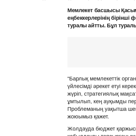
Мемлекет басшысы Қасы
еңбеккерлерінің бірінші 
туралы айтты. Бұл тура
"Барлық мемлекеттік орга
үйлесімді әрекет етуі кер
жүріп, стратегиялық мақс
ұмтылып, кең ауқымды пер
Проблеманың уақытша шеші
жоюымыз қажет.
Жолдауда бюджет қаржысы