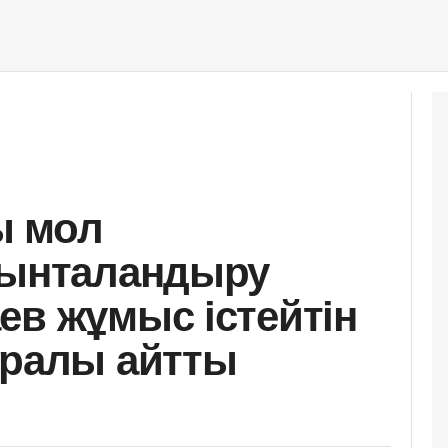
ы мол
 ынталандыру
ев жұмыс істейтін
уралы айтты