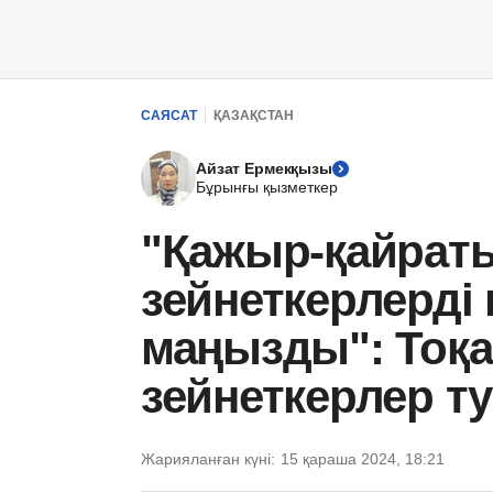
САЯСАТ
ҚАЗАҚСТАН
Айзат Ермекқызы
Бұрынғы қызметкер
"Қажыр-қайрат
зейнеткерлерді
маңызды": Тоқа
зейнеткерлер т
Жарияланған күні:
15 қараша 2024, 18:21