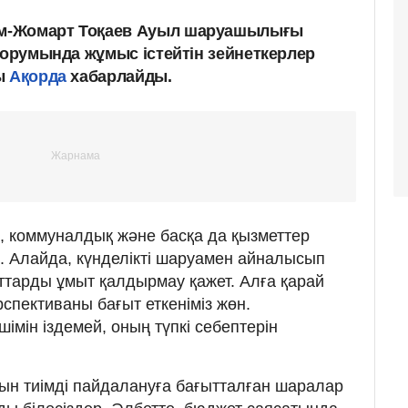
м-Жомарт Тоқаев Ауыл шаруашылығы
форумында жұмыс істейтін зейнеткерлер
лы
Ақорда
хабарлайды.
н, коммуналдық және басқа да қызметтер
ек. Алайда, күнделікті шаруамен айналысып
аттарды ұмыт қалдырмау қажет. Алға қарай
спективаны бағыт еткеніміз жөн.
мін іздемей, оның түпкі себептерін
н тиімді пайдалануға бағытталған шаралар