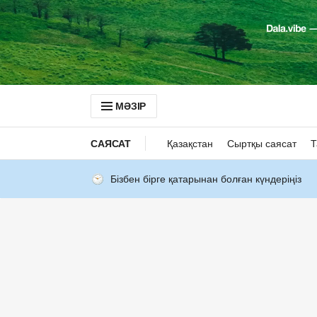
МӘЗІР
САЯСАТ
Қазақстан
Сыртқы саясат
Т
Бізбен бірге қатарынан болған күндеріңіз