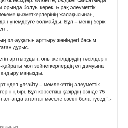
ы білесіздер. Әлбетте, бюджет саясатында
 орында болуы керек. Бірақ әлеуметтік
екеме қызметкерлерінің жалақысынан,
ан үнемдеуге болмайды. Бұл – менің берік
ент.
ың әл-ауқатын арттыру жөніндегі басым
таған дұрыс.
етін арттырудың, оны жетілдірудің тәсілдерін
ыр-қайраты мол зейнеткерлердің ел дамуына
аландыру маңызды.
ртіндеп ұлғайту – мемлекеттің әлеуметтік
рінің бірі. Бұл көрсеткіш қазірдің өзінде 75
 алғанда аталған мәселе өзекті бола түседі",-
 жазыңыз