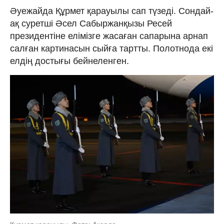
Әуежайда Құрмет қарауылы сап түзеді. Сондай-
ақ суретші Әсел Сабыржанқызы Ресей
президентіне елімізге жасаған сапарына арнап
салған картинасын сыйға тартты. Полотнода екі
елдің достығы бейнеленген.