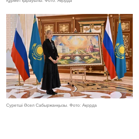
Құрмет қарауылы. Фото: Ақорда
Суретші Әсел Сабыржанқызы. Фото: Ақорда