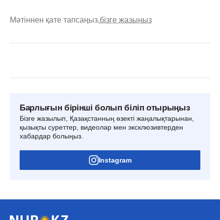
Мәтіннен қате тапсаңыз,
бізге жазыңыз
Барлығын бірінші болып біліп отырыңыз
Бізге жазылып, Қазақстанның өзекті жаңалықтарынан,
қызықты суреттер, видеолар мен эксклюзивтерден
хабардар болыңыз.
Instagram