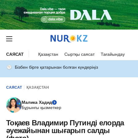
САЯСАТ
Қазақстан
Сыртқы саясат
Тағайындау
Бізбен бірге қатарынан болған күндеріңіз
САЯСАТ
ҚАЗАҚСТАН
Малика Хадид
Бұрынғы қызметкер
Тоқаев Владимир Путинді елорда
әуежайынан шығарып салды