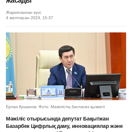
жасады
Жарияланған күні:
4 желтоқсан 2024, 15:37
Ерлан Қошанов. Фото: Мәжілістің баспасөз қызметі
Мәжіліс отырысында депутат Бақытжан
Базарбек Цифрлық даму, инновациялар және