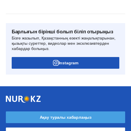
Барлығын бірінші болып біліп отырыңыз
Бізге жазылып, Қазақстанның өзекті жаңалықтарынан,
қызықты суреттер, видеолар мен эксклюзивтерден
хабардар болыңыз.
Instagram
Ақау туралы хабарлаңыз