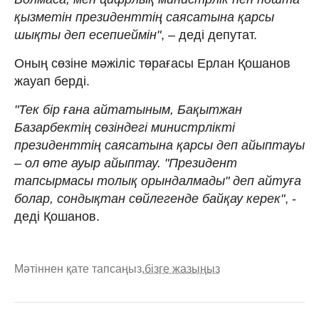
қызметін президенттің саясатына қарсы
шықты деп есепиеймін"
, – деді депутат.
Оның сөзіне мәжіліс төрағасы Ерлан Қошанов
жауап берді.
"Тек бір ғана айтатыным, Бақытжан
Базарбектің сөзіндегі министрлікті
президенттің саясатына қарсы деп айыптауы
– ол өте ауыр айыптау. "Президент
тапсырмасы толық орындалмады" деп айтуға
болар, сондықтан сөйлегенде байқау керек"
, -
деді Қошанов.
Мәтіннен қате тапсаңыз,
бізге жазыңыз