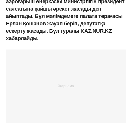
аэроғарыш өнеркәсібі министрлігін президент
саясатына қайшы әрекет жасады деп
айыптады. Бұл мәлімдемеге палата төрағасы
Ерлан Қошанов жауап беріп, депутатқа
ескерту жасады. Бұл туралы KAZ.NUR.KZ
хабарлайды.