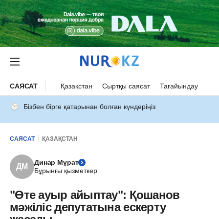
САЯСАТ
Қазақстан
Сыртқы саясат
Тағайындау
Бізбен бірге қатарынан болған күндеріңіз
САЯСАТ
ҚАЗАҚСТАН
Динар Мұрат
ДМ
Бұрынғы қызметкер
"Өте ауыр айыптау": Қошанов
мәжіліс депутатына ескерту