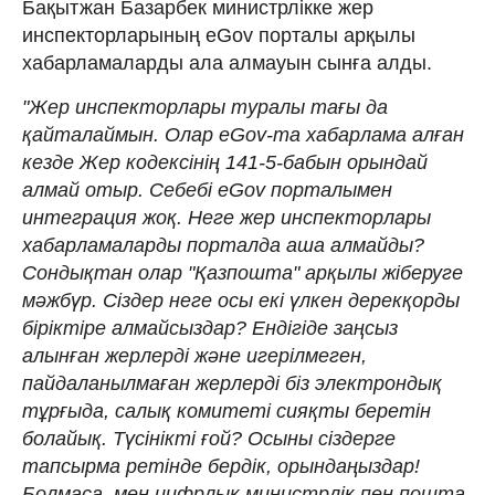
Бақытжан Базарбек министрлікке жер
инспекторларының eGov порталы арқылы
хабарламаларды ала алмауын сынға алды.
"Жер инспекторлары туралы тағы да
қайталаймын. Олар eGov-та хабарлама алған
кезде Жер кодексінің 141-5-бабын орындай
алмай отыр. Себебі eGov порталымен
интеграция жоқ. Неге жер инспекторлары
хабарламаларды порталда аша алмайды?
Сондықтан олар "Қазпошта" арқылы жіберуге
мәжбүр. Сіздер неге осы екі үлкен дерекқорды
біріктіре алмайсыздар? Ендігіде заңсыз
алынған жерлерді және игерілмеген,
пайдаланылмаған жерлерді біз электрондық
тұрғыда, салық комитеті сияқты беретін
болайық. Түсінікті ғой? Осыны сіздерге
тапсырма ретінде бердік, орындаңыздар!
Болмаса, мен цифрлық министрлік пен пошта