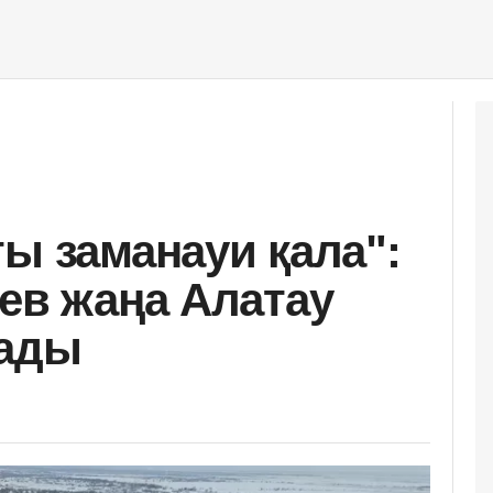
ты заманауи қала":
иев жаңа Алатау
тады