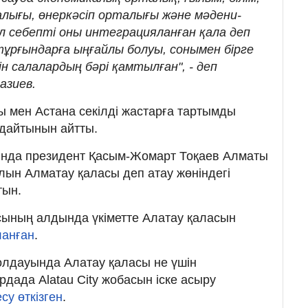
ығы, өнеркәсіп орталығы және мәдени-
л себепті оны интеграцияланған қала деп
тұрғындарға ыңғайлы болуы, сонымен бірге
 салалардың бәрі қамтылған", - деп
азиев.
ы мен Астана секілді жастарға тартымды
ндайтынын айтты.
йында президент Қасым-Жомарт Тоқаев Алматы
ын Алматау қаласы деп атау жөніндегі
тын.
 осының алдында үкіметте Алатау қаласын
ланған
.
жолдауында Алатау қаласы не үшін
дада Alatau City жобасын іске асыру
су өткізген
.