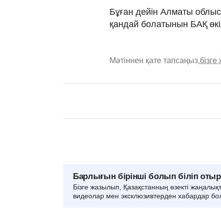
Бұған дейін Алматы облыс
қандай болатынын БАҚ өк
Мәтіннен қате тапсаңыз,
бізге
Барлығын бірінші болып біліп оты
Бізге жазылып, Қазақстанның өзекті жаңалық
видеолар мен эксклюзивтерден хабардар бо