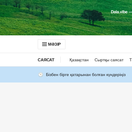
МӘЗІР
САЯСАТ
Қазақстан
Сыртқы саясат
Т
Бізбен бірге қатарынан болған күндеріңіз