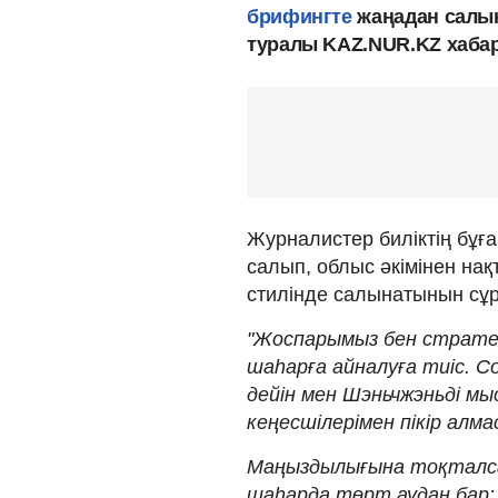
брифингте
жаңадан салын
туралы KAZ.NUR.KZ хаба
Журналистер биліктің бұғ
салып, облыс әкімінен на
стилінде салынатынын сұ
"Жоспарымыз бен страте
шаһарға айналуға тиіс. С
дейін мен Шэньчжэньді мы
кеңесшілерімен пікір алма
Маңыздылығына тоқталсам,
шаһарда төрт аудан бар: 