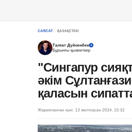
САЯСАТ
ҚАЗАҚСТАН
Талғат Дүйсенбек
Бұрынғы қызметкер
"Сингапур сияқ
әкім Сұлтанғаз
қаласын сипат
Жарияланған күні:
13 желтоқсан 2024, 15:32