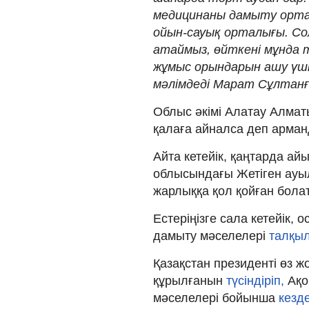
медицинаны дамыту ортал
ойын-сауық орталығы. Со
атаймыз, өйткені мұнда 
жұмыс орындарын ашу үшін
мәлімдеді Марат Сұлтанғ
Облыс әкімі Алатау Алмат
қалаға айналса деп арма
Айта кетейік, қаңтарда а
облысындағы Жетіген ауыл
жарлыққа қол қойған бола
Естеріңізге сала кетейік,
дамыту мәселелері
талқы
Қазақстан президенті өз 
құрылғанын
түсіндіріп,
Ақор
мәселелері бойынша
кезде