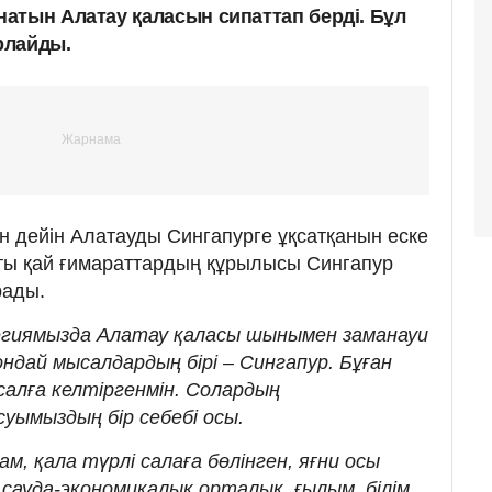
атын Алатау қаласын сипаттап берді. Бұл
рлайды.
ан дейін Алатауды Сингапурге ұқсатқанын еске
қты қай ғимараттардың құрылысы Сингапур
рады.
гиямызда Алатау қаласы шынымен заманауи
ондай мысалдардың бірі – Сингапур. Бұған
салға келтіргенмін. Солардың
суымыздың бір себебі осы.
 қала түрлі салаға бөлінген, яғни осы
сауда-экономикалық орталық, ғылым, білім,