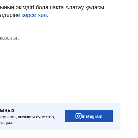
ының әкімдігі болашақта Алатау қаласы
ілдеріне
көрсеткен.
 жазыңыз
рыңыз
Instagram
тарынан, қызықты суреттер,
лыңыз.