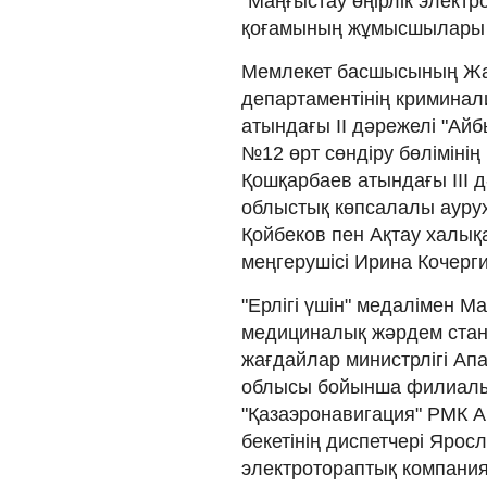
"Маңғыстау өңірлік электр
қоғамының жұмысшылары ж
Мемлекет басшысының Жа
департаментінің кримина
атындағы ІІ дәрежелі "А
№12 өрт сөндіру бөліміні
Қошқарбаев атындағы ІІІ 
облыстық көпсалалы ауру
Қойбеков пен Ақтау халық
меңгерушісі Ирина Кочерг
"Ерлігі үшін" медалімен 
медициналық жәрдем стан
жағдайлар министрлігі А
облысы бойынша филиалын
"Қазаэронавигация" РМК А
бекетінің диспетчері Ярос
электротораптық компания