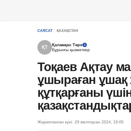
САЯСАТ
ҚАЗАҚСТАН
Қаламқас Төре
ҚТ
Бұрынғы қызметкер
Тоқаев Ақтау м
ұшыраған ұшақ
құтқарғаны үші
қазақстандықт
Жарияланған күні:
29 желтоқсан 2024, 19:05