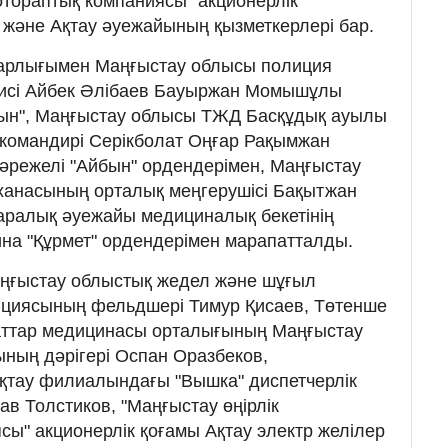
отораптық компаниясы" акционерлік
әне Ақтау әуежайының қызметкерлері бар.
рлығымен Маңғыстау облысы полиция
лисі Айбек Әлібаев Бауыржан Момышұлы
йбын", Маңғыстау облысы ТЖД Басқұдық ауылы
ң командирі Серікболат Оңғар Рақымжан
дәрежелі "Айбын" ордендерімен, Маңғыстау
ханасының орталық меңгерушісі Бақытжан
аралық әуежайы медициналық бекетінің
ина "Құрмет" ордендерімен марапатталды.
Маңғыстау облыстық жедел және шұғыл
циясының фельдшері Тимур Қисаев, Төтенше
паттар медицинасы орталығының Маңғыстау
ың дәрігері Оспан Оразбеков,
қтау филиалындағы "Вышка" диспетчерлік
лав Толстиков, "Маңғыстау өңірлік
сы" акционерлік қоғамы Ақтау электр желілер