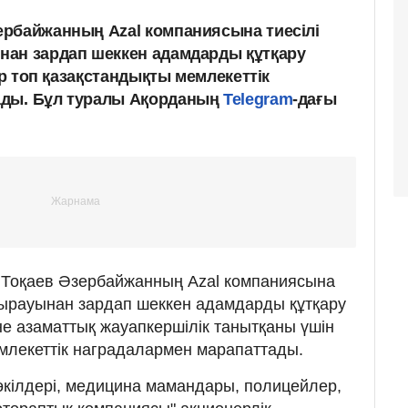
рбайжанның Azal компаниясына тиесілі
нан зардап шеккен адамдарды құтқару
ір топ қазақстандықты мемлекеттік
ады.
Бұл туралы Ақорданың
Telegram
-дағы
Тоқаев Әзербайжанның Azal компаниясына
шырауынан зардап шеккен адамдарды құтқару
және азаматтық жауапкершілік танытқаны үшін
емлекеттік наградалармен марапаттады.
ілдері, медицина мамандары, полицейлер,