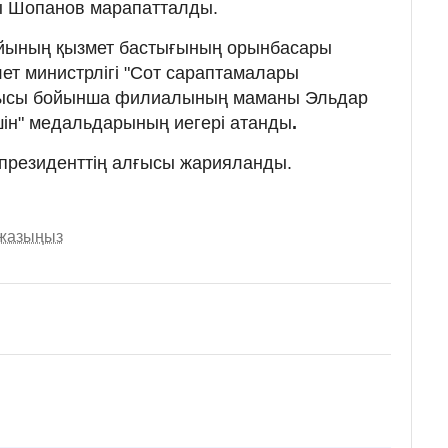
ы Шопанов марапатталды.
йының қызмет бастығының орынбасары
ет министрлігі "Сот сараптамалары
лысы бойынша филиалының маманы Эльдар
шін" медальдарының иегері атанды
.
 президенттің алғысы жарияланды.
 жазыңыз