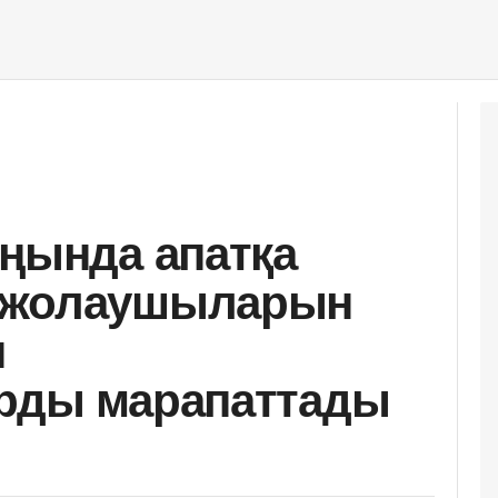
аңында апатқа
 жолаушыларын
н
арды марапаттады