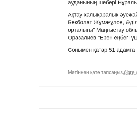
ауданының шебері Нұрал
Ақтау халықаралық әуежа
Бекболат Жұмағұлов, Әділ
орталығы" Маңғыстау об
Оразалиев "Ерен еңбегі ү
Сонымен қатар 51 адамға
Мәтіннен қате тапсаңыз,
бізге