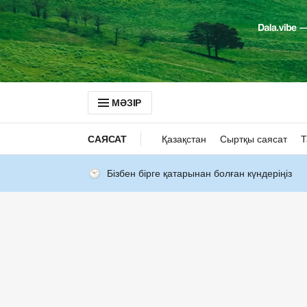
МӘЗІР
САЯСАТ
Қазақстан
Сыртқы саясат
Т
Бізбен бірге қатарынан болған күндеріңіз