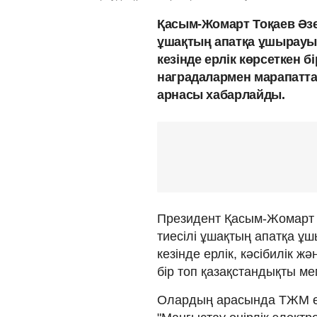
Қасым-Жомарт Тоқаев Әзе
ұшақтың апатқа ұшырауы
кезінде ерлік көрсеткен б
наградалармен марапатт
арнасы хабарлайды.
Президент Қасым-Жомарт 
тиесілі ұшақтың апатқа ұ
кезінде ерлік, кәсібилік 
бір топ қазақстандықты м
Олардың арасында ТЖМ өк