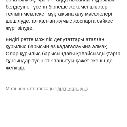
белдеуіне түсетін бірнеше жекеменшік жер
телімін мемлекет мұқтажына алу мәселелері
шешілуде, ал қалған жұмыс жоспарға сәйкес
жүргізілуде.
Ендігі ретте мәжіліс депутаттары аталған
құрылыс барысын өз қадағалауына алмақ.
Олар құрылыс барысындағы қолайсыздықтарға
тұрғындар түсіністік танытуы қажет екенін де
жеткізді.
Мәтіннен қате тапсаңыз,
бізге жазыңыз