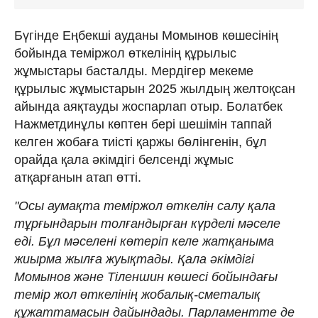
Бүгінде Еңбекші ауданы Момынов көшесінің
бойында теміржол өткелінің құрылыс
жұмыстары басталды. Мердігер мекеме
құрылыс жұмыстарын 2025 жылдың желтоқсан
айында аяқтауды жоспарлап отыр. Болатбек
Нажметдинұлы көптен бері шешімін таппай
келген жобаға тиісті қаржы бөлінгенін, бұл
орайда қала әкімдігі белсенді жұмыс
атқарғанын атап өтті.
"Осы аумақта теміржол өткелін салу қала
тұрғындарын толғандырған күрделі мәселе
еді. Бұл мәселені көтеріп келе жатқаныма
жиырма жылға жуықтады. Қала әкімдігі
Момынов және Тіленшин көшесі бойындағы
темір жол өткелінің жобалық-сметалық
құжаттамасын дайындады. Парламентте де