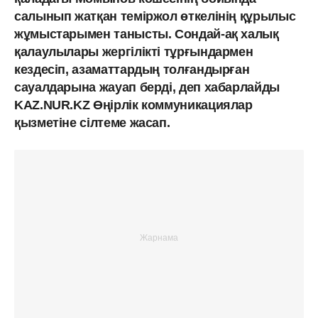
салынып жатқан теміржол өткелінің құрылыс
жұмыстарымен танысты. Сондай-ақ халық
қалаулылары жергілікті тұрғындармен
кездесіп, азаматтардың толғандырған
сауалдарына жауап берді, деп хабарлайды
KAZ.NUR.KZ Өңірлік коммуникациялар
қызметіне сілтеме жасап.