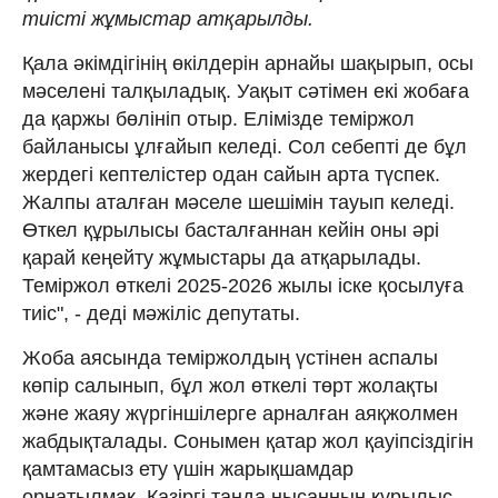
тиісті жұмыстар атқарылды.
Қала әкімдігінің өкілдерін арнайы шақырып, осы
мәселені талқыладық. Уақыт сәтімен екі жобаға
да қаржы бөлініп отыр. Елімізде теміржол
байланысы ұлғайып келеді. Сол себепті де бұл
жердегі кептелістер одан сайын арта түспек.
Жалпы аталған мәселе шешімін тауып келеді.
Өткел құрылысы басталғаннан кейін оны әрі
қарай кеңейту жұмыстары да атқарылады.
Теміржол өткелі 2025-2026 жылы іске қосылуға
тиіс", - деді мәжіліс депутаты.
Жоба аясында теміржолдың үстінен аспалы
көпір салынып, бұл жол өткелі төрт жолақты
және жаяу жүргіншілерге арналған аяқжолмен
жабдықталады. Сонымен қатар жол қауіпсіздігін
қамтамасыз ету үшін жарықшамдар
орнатылмақ. Қазіргі таңда нысанның құрылыс