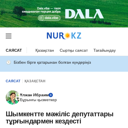
САЯСАТ
Қазақстан
Сыртқы саясат
Тағайындау
Бізбен бірге қатарынан болған күндеріңіз
САЯСАТ
ҚАЗАҚСТАН
Ұлжан Ибраим
Бұрынғы қызметкер
Шымкентте мәжіліс депутаттары
тұрғындармен кездесті