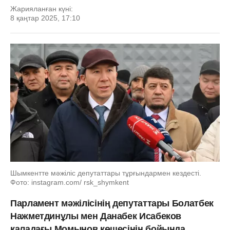
Жарияланған күні:
8 қаңтар 2025, 17:10
Шымкентте мәжіліс депутаттары тұрғындармен кездесті.
Фото: instagram.com/ rsk_shymkent
Парламент мәжілісінің депутаттары Болатбек
Нажметдинұлы мен Данабек Исабеков
қаладағы Момынов көшесінің бойында