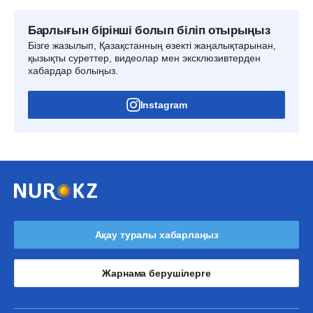
Барлығын бірінші болып біліп отырыңыз
Бізге жазылып, Қазақстанның өзекті жаңалықтарынан,
қызықты суреттер, видеолар мен эксклюзивтерден
хабардар болыңыз.
Instagram
Ақау туралы хабарлаңыз
Жарнама берушілерге