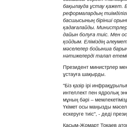
бақылауда ұстау қажет. 
реформалардың тиімділіг
басшысының бірінші оры
қадағалайды. Министрлер
дайын болуға тиіс. Мен о
қойдым. Еліміздің әлеум
мәселелер бойынша барын
нәтижелерді талап етемін
Президент министрлер мен
ұстауға шақырды.
"Біз қазір ірі инфрақұры
интеллект пен ядролық эн
мұның бәрі – мемлекетіміз
Үкімет осы маңызды мәсел
ескеруге тиіс", - деді през
Қасым-Жомарт Тоқаев ато