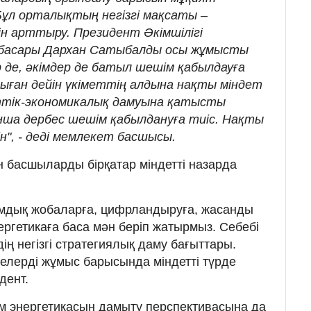
Бұл орталықтың негізгі мақсаты –
ін арттыру. Президент Әкімшілігі
нбасары Дархан Сатыбалды осы жұмысты
 де, әкімдер де батыл шешім қабылдауға
сыған дейін үкіметтің алдына нақты міндет
еттік-экономикалық дамуына қатысты
ша дербес шешім қабылдануға тиіс. Нақты
", - деді мемлекет басшысы.
 басшыларды бірқатар міндетті назарда
лымдық жобаларға, цифрландыруға, жасанды
ергетикаға баса мән беріп жатырмыз. Себебі
дің негізгі стратегиялық даму бағыттары.
елерді жұмыс барысында міндетті түрде
идент.
м энергетикасын дамыту перспективасына да