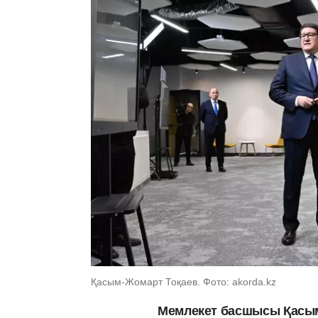
Қасым-Жомарт Тоқаев. Фото: akorda.kz
Мемлекет басшысы Қасым