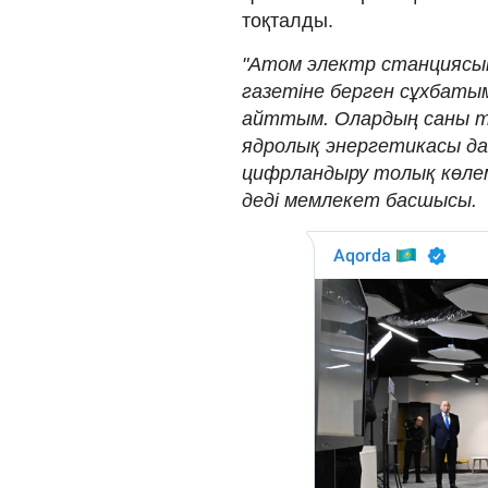
тоқталды.
"Атом электр станциясын
газетіне берген сұхбаты
айттым. Олардың саны ті
ядролық энергетикасы д
цифрландыру толық көлемд
деді мемлекет басшысы.