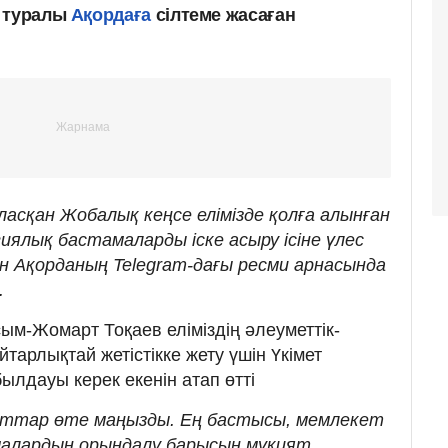
л туралы
Ақордаға
сілтеме жасаған
асқан Жобалық кеңсе елімізде қолға алынған
ялық бастамаларды іске асыру ісіне үлес
ген Ақорданың Telegram-дағы ресми арнасында
.
м-Жомарт Тоқаев еліміздің әлеуметтік-
арлықтай жетістікке жету үшін Үкімет
ылдауы керек екенін атап өтті
аттар өте маңызды. Ең бастысы, мемлекет
алардың орындалу барысын мұқият