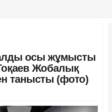
алды осы жұмысты
Тоқаев Жобалық
ен танысты (фото)