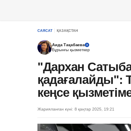
САЯСАТ
ҚАЗАҚСТАН
Аида Тақабаева
Бұрынғы қызметкер
"Дархан Сатыб
қадағалайды": 
кеңсе қызметім
Жарияланған күні:
8 қаңтар 2025, 19:21