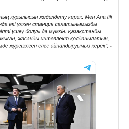
ың құрылысын жеделдету керек. Мен Ana tili
мда екі үлкен станция салатынымызды
пті үшеу болуы да мүмкін. Қазақстанды
амыған, жасанды интеллект қолданылатын,
е жүргізілген елге айналдыруымыз керек", -