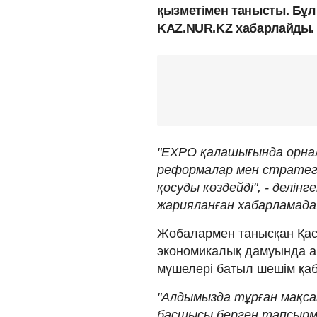
қызметімен танысты. Бұ
KAZ.NUR.KZ хабарлайды.
"EXPO қалашығында орнал
реформалар мен стратеги
қосуды көздейді", - делін
жарияланған хабарламада
Жобалармен танысқан Қасы
экономикалық дамуында айт
мүшелері батыл шешім қаб
"Алдымызда тұрған мақс
басшысы берген тапсырм