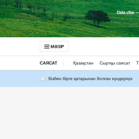
МӘЗІР
САЯСАТ
Қазақстан
Сыртқы саясат
Т
Бізбен бірге қатарынан болған күндеріңіз